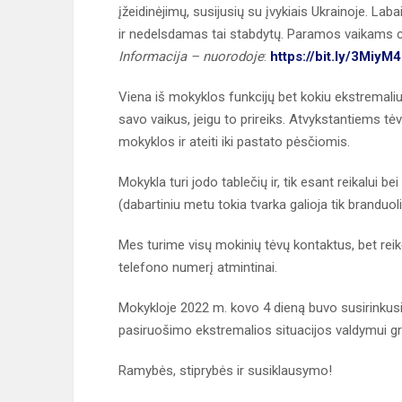
įžeidinėjimų, susijusių su įvykiais Ukrainoje. L
ir nedelsdamas tai stabdytų. Paramos vaikams c
Informacija – nuorodoje
:
https://bit.ly/3MiyM
Viena iš mokyklos funkcijų bet kokiu ekstremaliu a
savo vaikus, jeigu to prireiks. Atvykstantiems t
mokyklos ir ateiti iki pastato pėsčiomis.
Mokykla turi jodo tablečių ir, tik esant reikalui 
(dabartiniu metu tokia tvarka galioja tik branduo
Mes turime visų mokinių tėvų kontaktus, bet reik
telefono numerį atmintinai.
Mokykloje 2022 m. kovo 4 dieną buvo susirinkus
pasiruošimo ekstremalios situacijos valdymui gr
Ramybės, stiprybės ir susiklausymo!