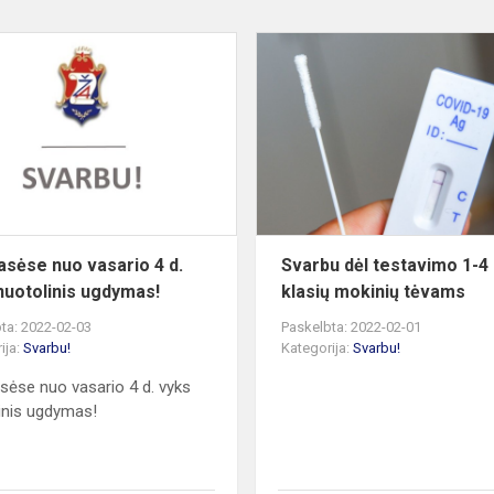
5-
8
s
klasėse nuo
vasario
4
d.
vyks
nuotolinis
ugdymas!
lasėse nuo vasario 4 d.
Svarbu dėl testavimo 1-4
nuotolinis ugdymas!
klasių mokinių tėvams
ta: 2022-02-03
Paskelbta: 2022-02-01
ija:
Svarbu!
Kategorija:
Svarbu!
asėse nuo vasario 4 d. vyks
inis ugdymas!