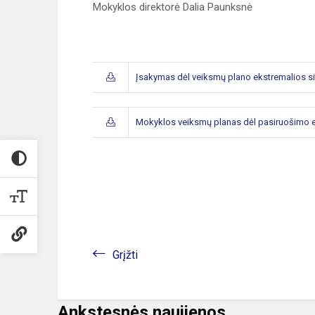
Mokyklos direktorė Dalia Paunksnė
Įsakymas dėl veiksmų plano ekstremalios si
Mokyklos veiksmų planas dėl pasiruošimo e
Grįžti
Ankstesnės naujienos