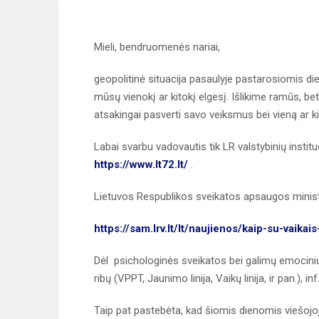
Mieli, bendruomenės nariai,
geopolitinė situacija pasaulyje pastarosiomis die
mūsų vienokį ar kitokį elgesį. Išlikime ramūs, bet 
atsakingai pasverti savo veiksmus bei vieną ar k
Labai svarbu vadovautis tik LR valstybinių institu
https://www.lt72.lt/
.
Lietuvos Respublikos sveikatos apsaugos minist
https://sam.lrv.lt/lt/naujienos/kaip-su-vaikai
Dėl psichologinės sveikatos bei galimų emocinių
ribų (VPPT, Jaunimo linija, Vaikų linija, ir pan.), inf
Taip pat pastebėta, kad šiomis dienomis viešojoj