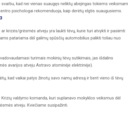
abai svarbu, kad nei vienas suaugęs neliktų abejingas tokiems veiksma
entro psichologai rekomenduoja, kaip derėtų elgtis suaugusiems.
43
r krizės/grėsmės atveju yra laukti tėvų, kurie turi atvykti ir pasiimti
ėvams patariama dėl galimų spūsčių automobilius palikti toliau nuo
bei vadovaudamasi turimais mokinių tėvų sutikimais, jas išdalins
linės avarijos atveju Astravo atominėje elektrinėje).
ėtų, kad vaikai patys žinotų savo namų adresą ir bent vieno iš tėvų
i Krizių valdymo komanda, kuri suplanavo mokyklos veiksmus dėl
ėsmės atveju. Kviečiame susipažinti.