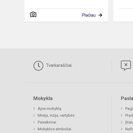
Plačiau
Tvarkaraščiai
Mokykla
Pasl
Apie mokyklą
Pagr
Misija, vizija, vertybės
Prad
Pasiekimai
Įtra
Mokyklos simboliai
Nefo