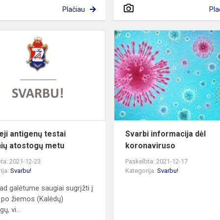
Plačiau
Pla
Greitieji
antigenų
testai
mokinių
atostogų
metu
eji antigenų testai
Svarbi informacija dėl
ių atostogų metu
koronaviruso
ta: 2021-12-23
Paskelbta: 2021-12-17
ija:
Svarbu!
Kategorija:
Svarbu!
ad galėtume saugiai sugrįžti į
 po žiemos (Kalėdų)
ų, vi...