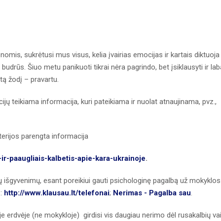
nomis, sukrėtusi mus visus, kelia įvairias emocijas ir kartais diktuoja
budrūs. Šiuo metu panikuoti tikrai nėra pagrindo, bet įsiklausyti ir lab
itą žodį – pravartu.
cijų teikiama informacija, kuri pateikiama ir nuolat atnaujinama, pvz.,
erijos parengta informacija
s-ir-paaugliais-kalbetis-apie-kara-ukrainoje
.
 išgyvenimų, esant poreikiui gauti psichologinę pagalbą už mokyklos
.:
http://www.klausau.lt/telefonai
;
Nerimas - Pagalba sau
.
e erdvėje (ne mokykloje) girdisi vis daugiau nerimo dėl rusakalbių va