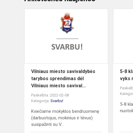
Vilniaus
miesto
savivaldybė
tarybos
sprendimas
dėl
Vilniau...
Vilniaus miesto savivaldybės
5-8 k
tarybos sprendimas dėl
vyks 
Vilniaus miesto savival...
Paskelb
Kategor
Paskelbta: 2022-02-08
Kategorija:
Svarbu!
5-8 kl
nuotol
Kviečiame mokyklos bendruomenę
(darbuotojus, mokinius ir tėvus)
susipažinti su V...