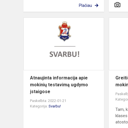
Plačiau
Atnaujinta
informacija
apie
mokinių
testavimą
ugdymo
įstaig...
Atnaujinta informacija apie
Greiti
mokinių testavimą ugdymo
mokin
įstaigose
Paskelb
Kategor
Paskelbta: 2022-01-21
Kategorija:
Svarbu!
Tam, k
klases
atostog