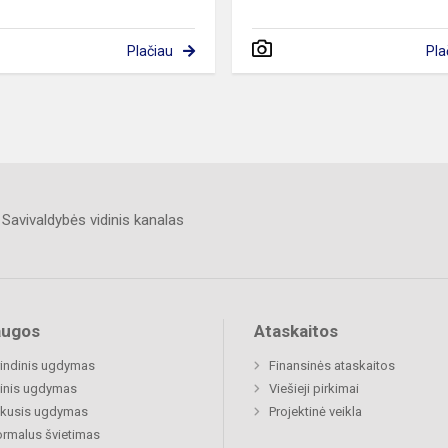
Plačiau
Pla
Savivaldybės vidinis kanalas
augos
Ataskaitos
indinis ugdymas
Finansinės ataskaitos
inis ugdymas
Viešieji pirkimai
ukusis ugdymas
Projektinė veikla
rmalus švietimas