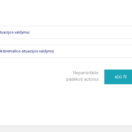
tuacijos valdymui
kstremalios situacijos valdymui
Nepamirškite
70
AČIŪ
padėkoti autoriui