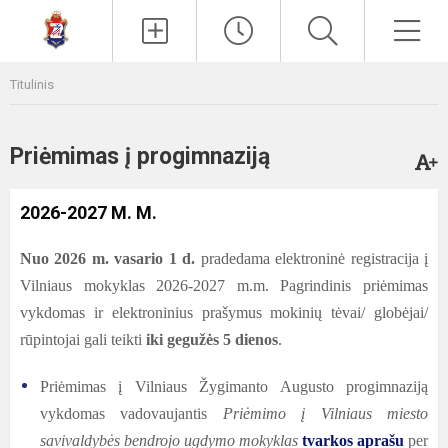
Paieška
Men
Titulinis
Priėmimas į progimnaziją
2026-2027 M. M.
Nuo 2026 m. vasario 1 d.
pradedama elektroninė registracija į
Vilniaus mokyklas 2026-2027 m.m. Pagrindinis priėmimas
vykdomas ir elektroninius prašymus mokinių tėvai/
globėjai/
rūpintojai gali teikti
iki gegužės 5 dienos
.
Priėmimas į Vilniaus Žygimanto Augusto progimnaziją
vykdomas vadovaujantis
Priėmimo į Vilniaus miesto
savivaldybės bendrojo ugdymo mokyklas
tvarkos aprašu
per