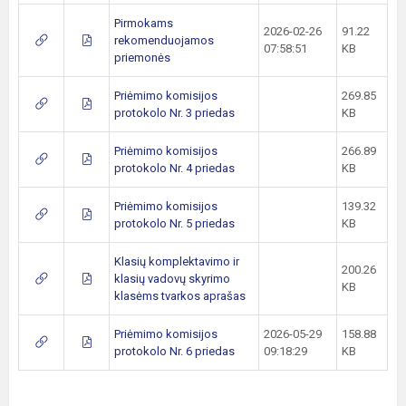
Pirmokams
2026-02-26
91.22
rekomenduojamos
07:58:51
KB
priemonės
Priėmimo komisijos
269.85
protokolo Nr. 3 priedas
KB
Priėmimo komisijos
266.89
protokolo Nr. 4 priedas
KB
Priėmimo komisijos
139.32
protokolo Nr. 5 priedas
KB
Klasių komplektavimo ir
200.26
klasių vadovų skyrimo
KB
klasėms tvarkos aprašas
Priėmimo komisijos
2026-05-29
158.88
protokolo Nr. 6 priedas
09:18:29
KB