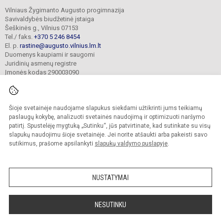
Vilniaus Žygimanto Augusto progimnazija
Savivaldybės biudžetinė įstaiga
Šeškinės g., Vilnius 07153
Tel./ faks.
+370 5 246 8454
El. p.
rastine@augusto.vilnius.lm.lt
Duomenys kaupiami ir saugomi
Juridinių asmenų registre
Įmonės kodas 290003090
Šioje svetainėje naudojame slapukus siekdami užtikrinti jums teikiamų
© 2021. Vilniaus Žygimanto Augusto progimnazija. Visos teisės saugomos.
paslaugų kokybę, analizuoti svetainės naudojimą ir optimizuoti naršymo
Kopijuoti turinį be raštiško mokyklos sutikimo griežtai draudžiama.
patirtį. Spustelėję mygtuką „Sutinku“, jūs patvirtinate, kad sutinkate su visų
slapukų naudojimu šioje svetainėje. Jei norite atšaukti arba pakeisti savo
Versija neįgaliesiems
Slapukų valdymas
sutikimus, prašome apsilankyti
slapukų valdymo puslapyje
.
Mes kuriame mokykloms
SVETAINESMOKYKLOMS.LT
NUSTATYMAI
NESUTINKU