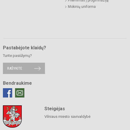
Priėmimas į progimnaziją
Mokinių uniforma
Pastabėjote klaidų?
Turite pasiūlymų?
RAŠYKITE
Bendraukime
Steigėjas
Vilniaus miesto savivaldybė