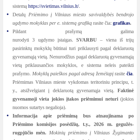
sistemą
https://svietimas.vilnius.lt/
.
Detalų
Priėmimo į Vilniaus miesto savivaldybės bendrojo
ugdymo mokyklas per e. sistemą grafiką
rasite čia:
grafikas
.
Pildant prašymą galima
nurodyti 3 ugdymo įstaigas.
SVARBU
– viena iš trijų
pasirinktų mokyklų būtinai turi priklausyti pagal deklaruotą
gyvenamąją vietą. Nenurodžius pagal deklaruotą gyvenamąją
vietą priklausančios mokyklos, e sistema neleis pateikti
prašymo.
Mokyklų paieškos pagal adresą žemėlapį
rasite
čia
.
Priėmimas Vilniaus mieste vykdomas teritoriniu principu, t.
y., atsižvelgiant į deklaruotą gyvenamąja vietą.
Faktinė
gyvenamoji vieta jokios įtakos priėmimui neturi
(jokios
nuomos sutartys negalioja).
Informacija apie priėmimą bus atnaujinama po
Priėmimo komisijos posėdžių, t.y., 2026 m. gegužės-
rugpjūčio mėn.
Mokinių priėmimo į Vilniaus Žygimanto