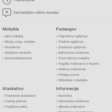
Tvarkaraščiai
Savivaldybės vidinis kanalas
Mokykla
Paslaugos
Apie mokyklą
Pagrindinis ugdymas
Misija, vizija, vertybės
Pradinis ugdymas
Pasiekimai
Įtraukusis ugdymas
Mokyklos simboliai
Neformalus švietimas
Bendradarbiavimas
Visos dienos mokykla
Pagalba mokiniams ir tėvams
Mokinių maitinimas
Patalpų nuoma
Biblioteka ir skaitykla
Ataskaitos
Informacija
Finansinės ataskaitos
Nuorodos
Viešieji pirkimai
Neformalus švietimas
Projektinė veikla
Aktualu mokiniams