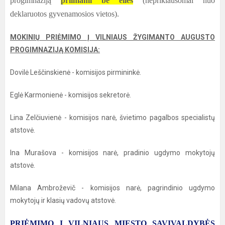
progimnaziją
priimami be eilės
(nepriklausomai nuo
deklaruotos gyvenamosios vietos).
MOKINIŲ PRIĖMIMO Į VILNIAUS ŽYGIMANTO AUGUSTO
PROGIMNAZIJĄ KOMISIJA:
Dovilė Leščinskienė - komisijos pirmininkė.
Eglė Karmonienė - komisijos sekretorė.
Lina Zelčiuvienė - komisijos narė, švietimo pagalbos specialistų
atstovė.
Ina Murašova - komisijos narė, pradinio ugdymo mokytojų
atstovė.
Milana Ambroževič - komisijos narė, pagrindinio ugdymo
mokytojų ir klasių vadovų atstovė.
PRIĖMIMO Į VILNIAUS MIESTO SAVIVALDYBĖS