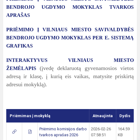
BENDROJO UGDYMO MOKYKLAS TVARKOS
APRAŠAS
PRIĖMIMO Į VILNIAUS MIESTO SAVIVALDYBĖS
BENDROJO UGDYMO MOKYKLAS PER E. SISTEMĄ
GRAFIKAS
INTERAKTYVUS VILNIAUS MIESTO
(įvedę deklaruotą gyvenamosios vietos
ŽEMĖLAPIS
adresą ir klasę, į kurią eis vaikas, matysite priskirtą
adresui mokyklą).
Priėmimas į mokyklą
Atnaujinta
Dydis
Priėmimo komisijos darbo
2026-02-26
164.59
tvarkos aprašas 2026
07:58:51
KB