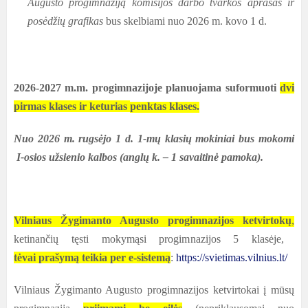
Augusto progimnaziją komisijos darbo tvarkos aprašas ir
posėdžių grafikas
bus skelbiami nuo 2026 m. kovo 1 d.
2026-2027 m.m. progimnazijoje planuojama suformuoti
dvi
pirmas klases ir keturias
penktas klases.
Nuo 2026 m. rugsėjo 1 d. 1-mų klasių mokiniai bus mokomi
I-osios užsienio kalbos (anglų k. – 1 savaitinė pamoka).
Vilniaus Žygimanto Augusto progimnazijos ketvirtokų
,
ketinančių tęsti mokymąsi progimnazijos 5 klasėje,
tėvai prašymą teikia per e-sistemą
:
https://svietimas.vilnius.lt/
Vilniaus Žygimanto Augusto progimnazijos ketvirtokai į mūsų