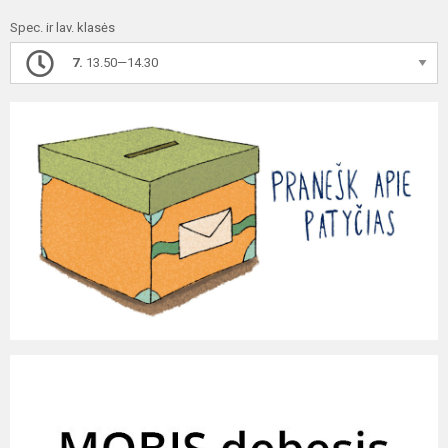
Spec. ir lav. klasės
7.
13.50—14.30