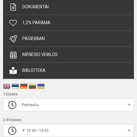
DOKUMENTAI
1,2% PARAMA
PASIEKIMAI
MĖNESIO VEIKLOS
BIBLIOTEKA
1 klasės
Pertrauka
2-8 klasės
7.
13.50—14.35