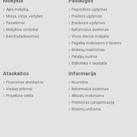
Mokykla
Paslaugos
Apie mokyklą
Pagrindinis ugdymas
Misija, vizija, vertybės
Pradinis ugdymas
Pasiekimai
Įtraukusis ugdymas
Mokyklos simboliai
Neformalus švietimas
Bendradarbiavimas
Visos dienos mokykla
Pagalba mokiniams ir tėvams
Mokinių maitinimas
Patalpų nuoma
Biblioteka ir skaitykla
Ataskaitos
Informacija
Finansinės ataskaitos
Nuorodos
Viešieji pirkimai
Neformalus švietimas
Projektinė veikla
Aktualu mokiniams
Priėmimas į progimnaziją
Mokinių uniforma