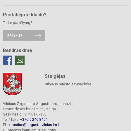
Pastabėjote klaidų?
Turite pasiūlymų?
RAŠYKITE
Bendraukime
Steigėjas
Vilniaus miesto savivaldybė
Vilniaus Žygimanto Augusto progimnazija
Savivaldybės biudžetinė įstaiga
Šeškinės g., Vilnius 07153
Tel./ faks.
+370 5 246 8454
El. p.
rastine@augusto.vilnius.lm.lt
Duomenys kaupiami ir saugomi