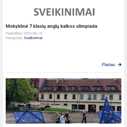
kalbos
olimpiada
Mokyklinė 7 klasių anglų kalbos olimpiada
Paskelbta: 2023-06-14
Kategorija:
Sveikinimai
Plačiau
4c
kl.
išvyka
į
Vilniaus
gynybinės
sienos