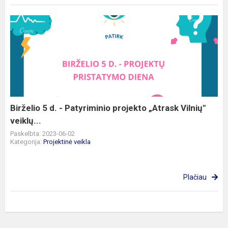
Birželio
5
d.
-
Patyriminio
projekto
„Atrask
Vilnių"
Birželio 5 d. - Patyriminio projekto „Atrask Vilnių"
veiklų...
veiklų...
Paskelbta: 2023-06-02
Kategorija:
Projektinė veikla
Plačiau