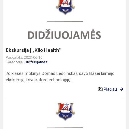
Ekskursija
į
„Kilo
Health"
Ekskursija į „Kilo Health"
Paskelbta: 2023-06-16
Kategorija:
Didžiuojamės
7c klasės mokinys Domas Leščinskas savo klasei laimėjo
ekskursiją į sveikatos technologijų...
Plačiau
Mokyklinė
7
klasių
anglų