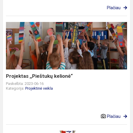
Plačiau
Projektas
,,Pieštukų
kelionė“
Projektas ,,Pieštukų kelionė“
Paskelbta: 2023-06-16
Kategorija:
Projektinė veikla
Plačiau