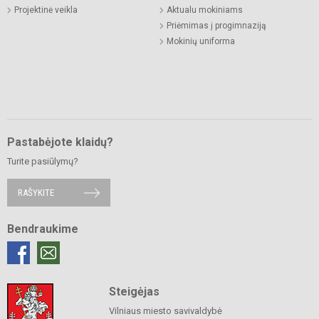
Projektinė veikla
Aktualu mokiniams
Priėmimas į progimnaziją
Mokinių uniforma
Pastabėjote klaidų?
Turite pasiūlymų?
RAŠYKITE
Bendraukime
Steigėjas
Vilniaus miesto savivaldybė