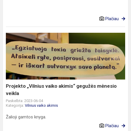
Plačiau
Projekto
„Vilnius
vaiko
akimis“
gegužės
mėnesio
veikla
Projekto „Vilnius vaiko akimis“ gegužės mėnesio
veikla
Paskelbta: 2023-06-04
Kategorija:
Vilnius vaiko akimis
Žalioji gamtos knyga.
Plačiau