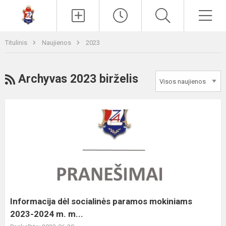
Paieška
Men
Titulinis
Naujienos
2023
RSS
Archyvas 2023 birželis
Informacija
dėl
socialinės
paramos
mokiniams
2023-
2024
m.
Informacija dėl socialinės paramos mokiniams
m...
2023-2024 m. m...