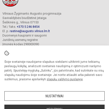
Vilniaus Žygimanto Augusto progimnazija
Savivaldybės biudžetinė įstaiga
Šeškinės g., Vilnius 07153
Tel./ faks.
+370 5 246 8454
El. p.
rastine@augusto.vilnius.lm.lt
Duomenys kaupiami ir saugomi
Juridinių asmenų registre
Įmonės kodas 290003090
Šioje svetainėje naudojame slapukus siekdami užtikrinti jums teikiamų
© 2021. Vilniaus Žygimanto Augusto progimnazija. Visos teisės saugomos.
paslaugų kokybę, analizuoti svetainės naudojimą ir optimizuoti naršymo
Kopijuoti turinį be raštiško mokyklos sutikimo griežtai draudžiama.
patirtį. Spustelėję mygtuką „Sutinku“, jūs patvirtinate, kad sutinkate su visų
slapukų naudojimu šioje svetainėje. Jei norite atšaukti arba pakeisti savo
Versija neįgaliesiems
Slapukų valdymas
sutikimus, prašome apsilankyti
slapukų valdymo puslapyje
.
Mes kuriame mokykloms
SVETAINESMOKYKLOMS.LT
NUSTATYMAI