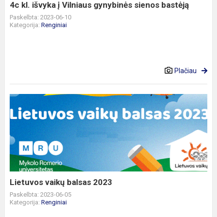
bastėją
4c kl. išvyka į Vilniaus gynybinės sienos bastėją
Paskelbta: 2023-06-10
Kategorija:
Renginiai
Plačiau
Lietuvos
vaikų
balsas
2023
Lietuvos vaikų balsas 2023
Paskelbta: 2023-06-05
Kategorija:
Renginiai