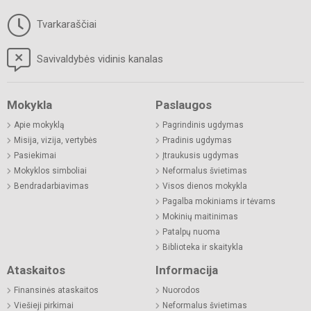
Tvarkaraščiai
Savivaldybės vidinis kanalas
Mokykla
Paslaugos
Apie mokyklą
Pagrindinis ugdymas
Misija, vizija, vertybės
Pradinis ugdymas
Pasiekimai
Įtraukusis ugdymas
Mokyklos simboliai
Neformalus švietimas
Bendradarbiavimas
Visos dienos mokykla
Pagalba mokiniams ir tėvams
Mokinių maitinimas
Patalpų nuoma
Biblioteka ir skaitykla
Ataskaitos
Informacija
Finansinės ataskaitos
Nuorodos
Viešieji pirkimai
Neformalus švietimas