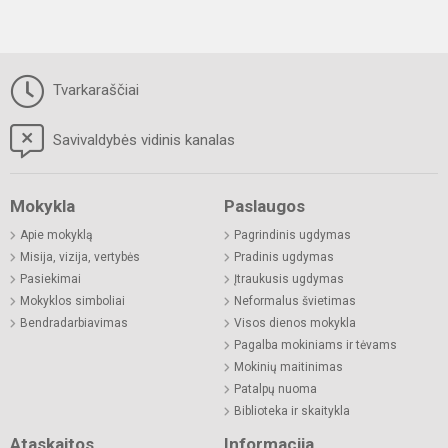
Tvarkaraščiai
Savivaldybės vidinis kanalas
Mokykla
Paslaugos
Apie mokyklą
Pagrindinis ugdymas
Misija, vizija, vertybės
Pradinis ugdymas
Pasiekimai
Įtraukusis ugdymas
Mokyklos simboliai
Neformalus švietimas
Bendradarbiavimas
Visos dienos mokykla
Pagalba mokiniams ir tėvams
Mokinių maitinimas
Patalpų nuoma
Biblioteka ir skaitykla
Ataskaitos
Informacija