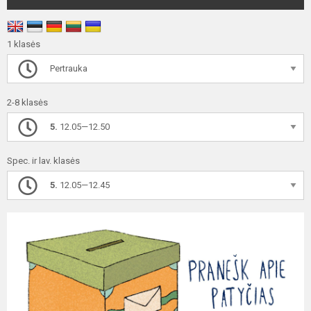
1 klasės
Pertrauka
2-8 klasės
5.
12.05—12.50
Spec. ir lav. klasės
5.
12.05—12.45