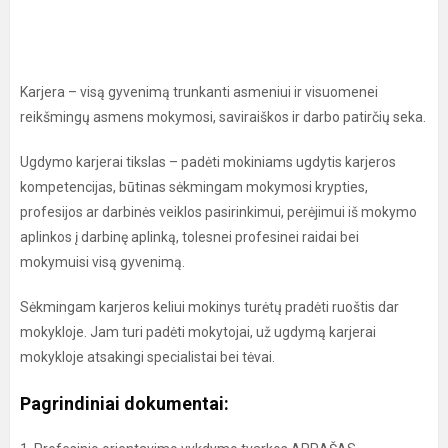
Karjera – visą gyvenimą trunkanti asmeniui ir visuomenei
reikšmingų asmens mokymosi, saviraiškos ir darbo patirčių seka.
Ugdymo karjerai tikslas – padėti mokiniams ugdytis karjeros
kompetencijas, būtinas sėkmingam mokymosi krypties,
profesijos ar darbinės veiklos pasirinkimui, perėjimui iš mokymo
aplinkos į darbinę aplinką, tolesnei profesinei raidai bei
mokymuisi visą gyvenimą.
Sėkmingam karjeros keliui mokinys turėtų pradėti ruoštis dar
mokykloje. Jam turi padėti mokytojai, už ugdymą karjerai
mokykloje atsakingi specialistai bei tėvai.
Pagrindiniai dokumentai: