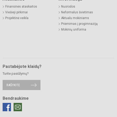
Finansinės ataskaitos
Nuorodos
Viešieji pirkimai
Neformalus švietimas
Projektinė veikla
Aktualu mokiniams
Priėmimas į progimnaziją
Mokinių uniforma
Pastabėjote klaidų?
Turite pasiūlymų?
RAŠYKITE
Bendraukime