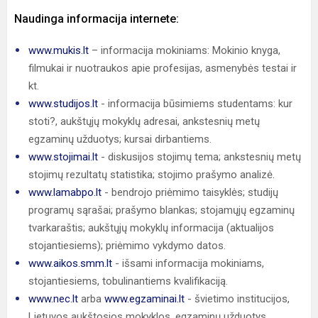
Naudinga informacija internete:
www.mukis.lt
– informacija mokiniams: Mokinio knyga,
filmukai ir nuotraukos apie profesijas, asmenybės testai ir
kt.
www.studijos.lt
- informacija būsimiems studentams: kur
stoti?, aukštųjų mokyklų adresai, ankstesnių metų
egzaminų užduotys; kursai dirbantiems.
www.stojimai.lt
- diskusijos stojimų tema; ankstesnių metų
stojimų rezultatų statistika; stojimo prašymo analizė.
www.lamabpo.lt
- bendrojo priėmimo taisyklės; studijų
programų sąrašai; prašymo blankas; stojamųjų egzaminų
tvarkaraštis; aukštųjų mokyklų informacija (aktualijos
stojantiesiems); priėmimo vykdymo datos.
www.aikos.smm.lt
- išsami informacija mokiniams,
stojantiesiems, tobulinantiems kvalifikaciją.
www.nec.lt
arba
www.egzaminai.lt
- švietimo institucijos,
Lietuvos aukštosios mokyklos, egzaminų užduotys.