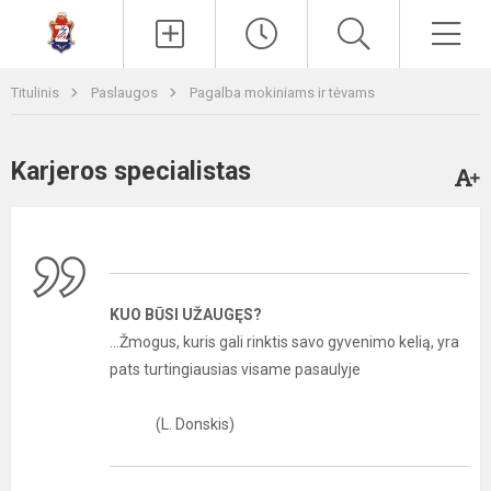
Paieška
Men
Titulinis
Paslaugos
Pagalba mokiniams ir tėvams
Karjeros specialistas
KUO BŪSI UŽAUGĘS?
...Žmogus, kuris gali rinktis savo gyvenimo kelią, yra
pats turtingiausias visame pasaulyje
(L. Donskis)