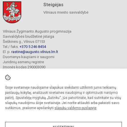
Steigėjas
Vilniaus miesto savivaldybė
Vilniaus Žygimanto Augusto progimnazija
Savivaldybės biudžetinė įstaiga
Šeškinės g., Vilnius 07153
Tel./ faks.
+370 5 246 8454
El. p.
rastine@augusto.vilnius.lm.lt
Duomenys kaupiami ir saugomi
Juridinių asmenų registre
Įmonės kodas 290003090
Šioje svetainėje naudojame slapukus siekdami užtikrinti jums teikiamų
© 2021. Vilniaus Žygimanto Augusto progimnazija. Visos teisės saugomos.
paslaugų kokybę, analizuoti svetainės naudojimą ir optimizuoti naršymo
Kopijuoti turinį be raštiško mokyklos sutikimo griežtai draudžiama.
patirtį. Spustelėję mygtuką „Sutinku“, jūs patvirtinate, kad sutinkate su visų
slapukų naudojimu šioje svetainėje. Jei norite atšaukti arba pakeisti savo
Versija neįgaliesiems
Slapukų valdymas
sutikimus, prašome apsilankyti
slapukų valdymo puslapyje
.
Mes kuriame mokykloms
SVETAINESMOKYKLOMS.LT