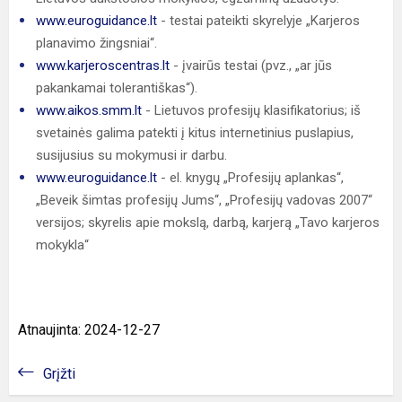
www.euroguidance.lt
- testai pateikti skyrelyje „Karjeros
planavimo žingsniai“.
www.karjeroscentras.lt
- įvairūs testai (pvz., „ar jūs
pakankamai tolerantiškas“).
www.aikos.smm.lt
- Lietuvos profesijų klasifikatorius; iš
svetainės galima patekti į kitus internetinius puslapius,
susijusius su mokymusi ir darbu.
www.euroguidance.lt
- el. knygų „Profesijų aplankas“,
„Beveik šimtas profesijų Jums“, „Profesijų vadovas 2007“
versijos; skyrelis apie mokslą, darbą, karjerą „Tavo karjeros
mokykla“
Atnaujinta: 2024-12-27
Grįžti