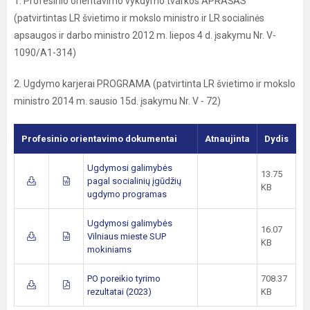
1. Profesinio orientavimo vykdymo tvarkos APRAŠAS
(patvirtintas LR švietimo ir mokslo ministro ir LR socialinės
apsaugos ir darbo ministro 2012 m. liepos 4 d. įsakymu Nr. V-
1090/A1-314)
2. Ugdymo karjerai PROGRAMA (patvirtinta LR švietimo ir mokslo
ministro 2014 m. sausio 15d. įsakymu Nr. V - 72)
Profesinio orientavimo dokumentai
Atnaujinta
Dydis
Ugdymosi galimybės
13.75
pagal socialinių įgūdžių
KB
ugdymo programas
Ugdymosi galimybės
16.07
Vilniaus mieste SUP
KB
mokiniams
PO poreikio tyrimo
708.37
rezultatai (2023)
KB