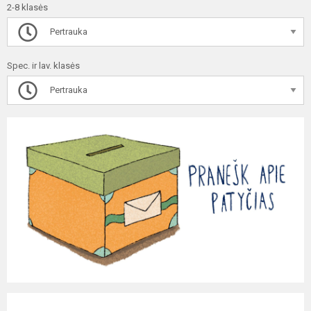
2-8 klasės
Pertrauka
Spec. ir lav. klasės
Pertrauka