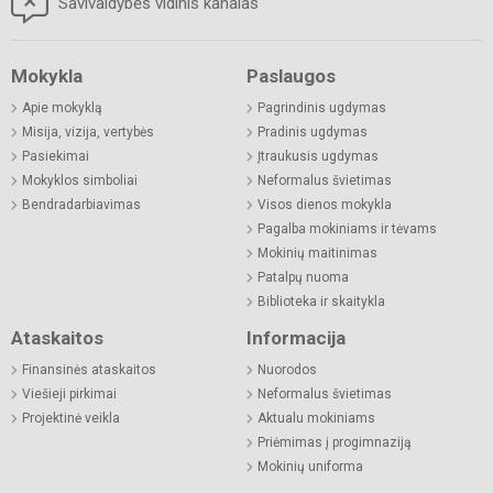
Savivaldybės vidinis kanalas
Mokykla
Paslaugos
Apie mokyklą
Pagrindinis ugdymas
Misija, vizija, vertybės
Pradinis ugdymas
Pasiekimai
Įtraukusis ugdymas
Mokyklos simboliai
Neformalus švietimas
Bendradarbiavimas
Visos dienos mokykla
Pagalba mokiniams ir tėvams
Mokinių maitinimas
Patalpų nuoma
Biblioteka ir skaitykla
Ataskaitos
Informacija
Finansinės ataskaitos
Nuorodos
Viešieji pirkimai
Neformalus švietimas
Projektinė veikla
Aktualu mokiniams
Priėmimas į progimnaziją
Mokinių uniforma