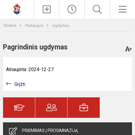
Paieška
Men
Titulinis
Paslaugos
Ugdymas
Pagrindinis ugdymas
Atnaujinta: 2024-12-27
Grįžti
PRIĖMIMAS Į PROGIMNAZIJĄ