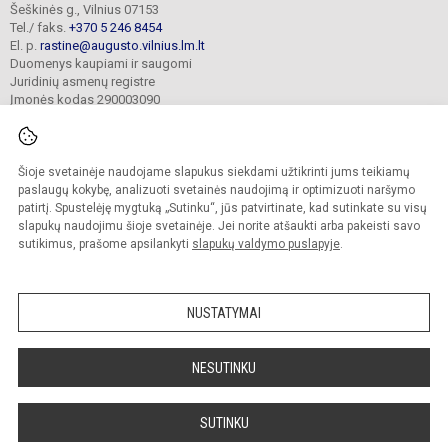
Šeškinės g., Vilnius 07153
Tel./ faks.
+370 5 246 8454
El. p.
rastine@augusto.vilnius.lm.lt
Duomenys kaupiami ir saugomi
Juridinių asmenų registre
Įmonės kodas 290003090
Šioje svetainėje naudojame slapukus siekdami užtikrinti jums teikiamų
© 2021. Vilniaus Žygimanto Augusto progimnazija. Visos teisės saugomos.
paslaugų kokybę, analizuoti svetainės naudojimą ir optimizuoti naršymo
Kopijuoti turinį be raštiško mokyklos sutikimo griežtai draudžiama.
patirtį. Spustelėję mygtuką „Sutinku“, jūs patvirtinate, kad sutinkate su visų
slapukų naudojimu šioje svetainėje. Jei norite atšaukti arba pakeisti savo
Versija neįgaliesiems
Slapukų valdymas
sutikimus, prašome apsilankyti
slapukų valdymo puslapyje
.
Mes kuriame mokykloms
SVETAINESMOKYKLOMS.LT
NUSTATYMAI
NESUTINKU
SUTINKU