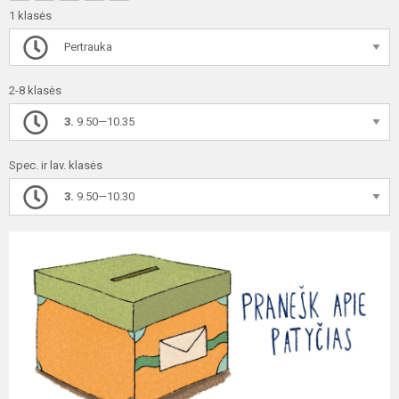
1 klasės
Pertrauka
2-8 klasės
3.
9.50—10.35
Spec. ir lav. klasės
3.
9.50—10.30