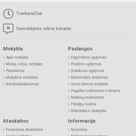
Tvarkaraščiai
Savivaldybės vidinis kanalas
Mokykla
Paslaugos
Apie mokyklą
Pagrindinis ugdymas
Misija, vizija, vertybės
Pradinis ugdymas
Pasiekimai
Įtraukusis ugdymas
Mokyklos simboliai
Neformalus švietimas
Bendradarbiavimas
Visos dienos mokykla
Pagalba mokiniams ir tėvams
Mokinių maitinimas
Patalpų nuoma
Biblioteka ir skaitykla
Ataskaitos
Informacija
Finansinės ataskaitos
Nuorodos