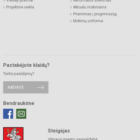
Viešieji pirkimai
Neformalus švietimas
Projektinė veikla
Aktualu mokiniams
Priėmimas į progimnaziją
Mokinių uniforma
Pastabėjote klaidų?
Turite pasiūlymų?
RAŠYKITE
Bendraukime
Steigėjas
Vilniaus miesto savivaldybė