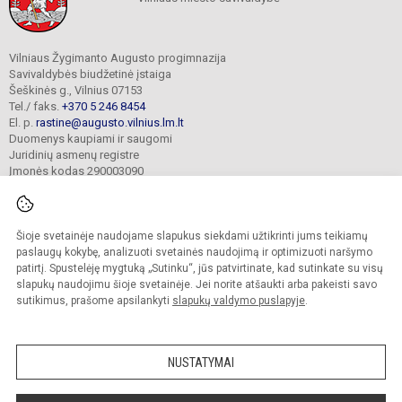
Vilniaus Žygimanto Augusto progimnazija
Savivaldybės biudžetinė įstaiga
Šeškinės g., Vilnius 07153
Tel./ faks.
+370 5 246 8454
El. p.
rastine@augusto.vilnius.lm.lt
Duomenys kaupiami ir saugomi
Juridinių asmenų registre
Įmonės kodas 290003090
Šioje svetainėje naudojame slapukus siekdami užtikrinti jums teikiamų
© 2021. Vilniaus Žygimanto Augusto progimnazija. Visos teisės saugomos.
paslaugų kokybę, analizuoti svetainės naudojimą ir optimizuoti naršymo
Kopijuoti turinį be raštiško mokyklos sutikimo griežtai draudžiama.
patirtį. Spustelėję mygtuką „Sutinku“, jūs patvirtinate, kad sutinkate su visų
slapukų naudojimu šioje svetainėje. Jei norite atšaukti arba pakeisti savo
Versija neįgaliesiems
Slapukų valdymas
sutikimus, prašome apsilankyti
slapukų valdymo puslapyje
.
Mes kuriame mokykloms
SVETAINESMOKYKLOMS.LT
NUSTATYMAI