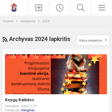
Paieška
Men
Titulinis
Naujienos
2024
RSS
Archyvas 2024 lapkritis
Knygų
Kalėdos
Knygų Kalėdos
Paskelbta: 2024-11-27
Kategorija:
Renginiai