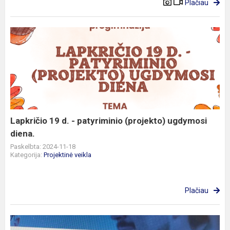
Plačiau
Lapkričio
19
d.
-
patyriminio
(projekto)
ugdymosi
diena.
Lapkričio 19 d. - patyriminio (projekto) ugdymosi
diena.
Paskelbta: 2024-11-18
Kategorija:
Projektinė veikla
Plačiau
Projektas