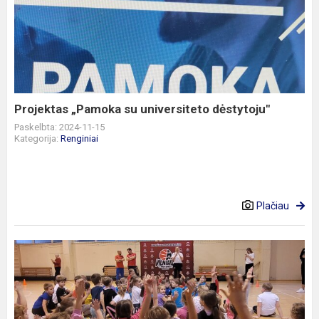
„Pamoka
su
universiteto
dėstytoju"
Projektas „Pamoka su universiteto dėstytoju"
Paskelbta: 2024-11-15
Kategorija:
Renginiai
Plačiau
VKM
sporto
šventė