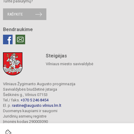
Turite pasiūlymų?
RAŠYKITE
Bendraukime
Steigėjas
Vilniaus miesto savivaldybė
Vilniaus Žygimanto Augusto progimnazija
Savivaldybės biudžetinė įstaiga
Šeškinės g., Vilnius 07153
Tel./ faks.
+370 5 246 8454
El. p.
rastine@augusto.vilnius.lm.lt
Duomenys kaupiami ir saugomi
Juridinių asmenų registre
Įmonės kodas 290003090