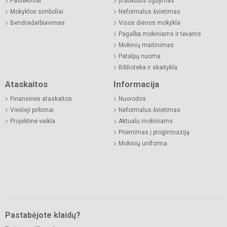
Pasiekimai
Įtraukusis ugdymas
Mokyklos simboliai
Neformalus švietimas
Bendradarbiavimas
Visos dienos mokykla
Pagalba mokiniams ir tėvams
Mokinių maitinimas
Patalpų nuoma
Biblioteka ir skaitykla
Ataskaitos
Informacija
Finansinės ataskaitos
Nuorodos
Viešieji pirkimai
Neformalus švietimas
Projektinė veikla
Aktualu mokiniams
Priėmimas į progimnaziją
Mokinių uniforma
Pastabėjote klaidų?