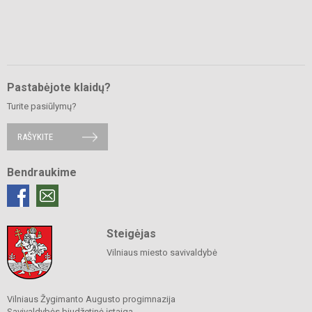
Pastabėjote klaidų?
Turite pasiūlymų?
RAŠYKITE
Bendraukime
Steigėjas
Vilniaus miesto savivaldybė
Vilniaus Žygimanto Augusto progimnazija
Savivaldybės biudžetinė įstaiga