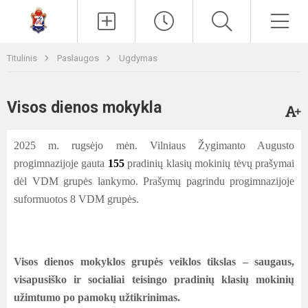
Paieška
Men
Titulinis
Paslaugos
Ugdymas
Visos dienos mokykla
2025 m. rugsėjo mėn. Vilniaus Žygimanto Augusto
progimnazijoje gauta
155
pradinių klasių mokinių tėvų prašymai
dėl VDM grupės lankymo. Prašymų pagrindu progimnazijoje
suformuotos 8 VDM grupės.
Visos dienos mokyklos grupės veiklos tikslas –
saugaus,
visapusiško ir socialiai teisingo pradinių klasių mokinių
užimtumo po pamokų užtikrinimas.