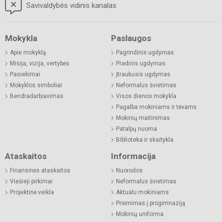
Savivaldybės vidinis kanalas
Mokykla
Paslaugos
Apie mokyklą
Pagrindinis ugdymas
Misija, vizija, vertybės
Pradinis ugdymas
Pasiekimai
Įtraukusis ugdymas
Mokyklos simboliai
Neformalus švietimas
Bendradarbiavimas
Visos dienos mokykla
Pagalba mokiniams ir tėvams
Mokinių maitinimas
Patalpų nuoma
Biblioteka ir skaitykla
Ataskaitos
Informacija
Finansinės ataskaitos
Nuorodos
Viešieji pirkimai
Neformalus švietimas
Projektinė veikla
Aktualu mokiniams
Priėmimas į progimnaziją
Mokinių uniforma