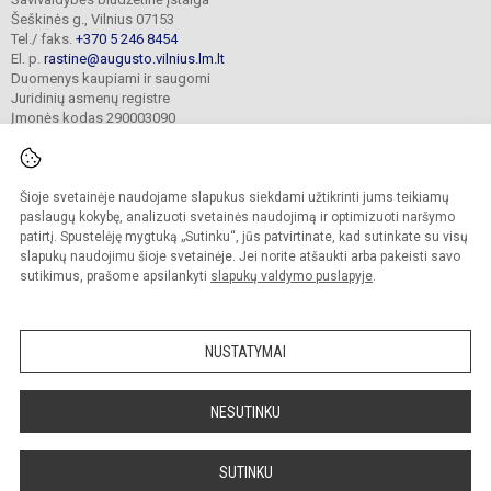
Šeškinės g., Vilnius 07153
Tel./ faks.
+370 5 246 8454
El. p.
rastine@augusto.vilnius.lm.lt
Duomenys kaupiami ir saugomi
Juridinių asmenų registre
Įmonės kodas 290003090
Šioje svetainėje naudojame slapukus siekdami užtikrinti jums teikiamų
© 2021. Vilniaus Žygimanto Augusto progimnazija. Visos teisės saugomos.
paslaugų kokybę, analizuoti svetainės naudojimą ir optimizuoti naršymo
Kopijuoti turinį be raštiško mokyklos sutikimo griežtai draudžiama.
patirtį. Spustelėję mygtuką „Sutinku“, jūs patvirtinate, kad sutinkate su visų
slapukų naudojimu šioje svetainėje. Jei norite atšaukti arba pakeisti savo
Versija neįgaliesiems
Slapukų valdymas
sutikimus, prašome apsilankyti
slapukų valdymo puslapyje
.
Mes kuriame mokykloms
SVETAINESMOKYKLOMS.LT
NUSTATYMAI
NESUTINKU
SUTINKU