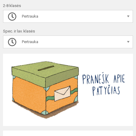
2-8 klasės
Pertrauka
Spec. ir lav. klasės
Pertrauka