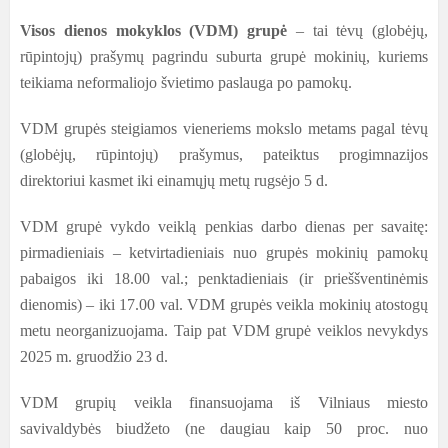
Visos dienos mokyklos (VDM) grupė
– tai tėvų (globėjų,
rūpintojų) prašymų pagrindu suburta grupė mokinių, kuriems
teikiama neformaliojo švietimo paslauga po pamokų.
VDM grupės steigiamos vieneriems mokslo metams pagal tėvų
(globėjų, rūpintojų) prašymus, pateiktus progimnazijos
direktoriui kasmet iki einamųjų metų rugsėjo 5 d.
VDM grupė vykdo veiklą penkias darbo dienas per savaitę:
pirmadieniais – ketvirtadieniais nuo grupės mokinių pamokų
pabaigos iki 18.00 val.; penktadieniais (ir prieššventinėmis
dienomis) – iki 17.00 val. VDM grupės veikla mokinių atostogų
metu neorganizuojama. Taip pat VDM grupė veiklos nevykdys
2025 m. gruodžio 23 d.
VDM grupių veikla finansuojama iš Vilniaus miesto
savivaldybės biudžeto (ne daugiau kaip 50 proc. nuo