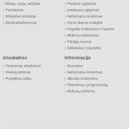
Misija, vizija, vertybės
Pradinis ugdymas
Pasiekimai
Įtraukusis ugdymas
Mokyklos simboliai
Neformalus švietimas
Bendradarbiavimas
Visos dienos mokykla
Pagalba mokiniams ir tėvams
Mokinių maitinimas
Patalpų nuoma
Biblioteka ir skaitykla
Ataskaitos
Informacija
Finansinės ataskaitos
Nuorodos
Viešieji pirkimai
Neformalus švietimas
Projektinė veikla
Aktualu mokiniams
Priėmimas į progimnaziją
Mokinių uniforma