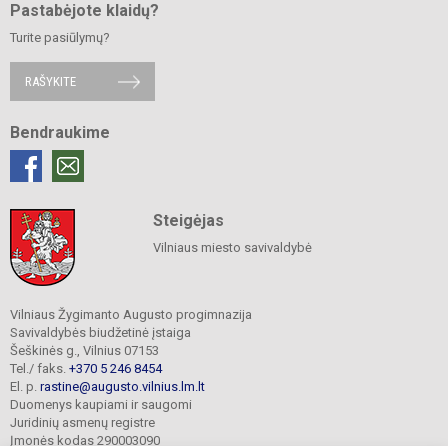
Pastabėjote klaidų?
Turite pasiūlymų?
RAŠYKITE
Bendraukime
Steigėjas
Vilniaus miesto savivaldybė
Vilniaus Žygimanto Augusto progimnazija
Savivaldybės biudžetinė įstaiga
Šeškinės g., Vilnius 07153
Tel./ faks.
+370 5 246 8454
El. p.
rastine@augusto.vilnius.lm.lt
Duomenys kaupiami ir saugomi
Juridinių asmenų registre
Įmonės kodas 290003090