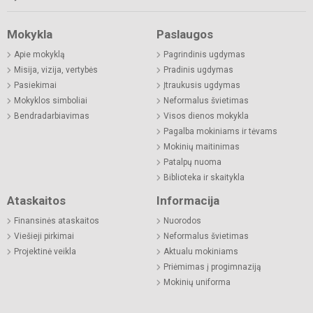
Mokykla
Paslaugos
Apie mokyklą
Pagrindinis ugdymas
Misija, vizija, vertybės
Pradinis ugdymas
Pasiekimai
Įtraukusis ugdymas
Mokyklos simboliai
Neformalus švietimas
Bendradarbiavimas
Visos dienos mokykla
Pagalba mokiniams ir tėvams
Mokinių maitinimas
Patalpų nuoma
Biblioteka ir skaitykla
Ataskaitos
Informacija
Finansinės ataskaitos
Nuorodos
Viešieji pirkimai
Neformalus švietimas
Projektinė veikla
Aktualu mokiniams
Priėmimas į progimnaziją
Mokinių uniforma