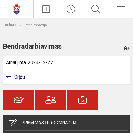
Paieška
Men
Titulinis
Progimnazija
Bendradarbiavimas
Atnaujinta: 2024-12-27
Grįžti
PRIĖMIMAS Į PROGIMNAZIJĄ