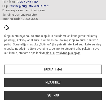
Tel./ faks.
+370 5 246 8454
El. p.
rastine@augusto.vilnius.lm.lt
Duomenys kaupiami ir saugomi
Juridinių asmenų registre
Įmonės kodas 290003090
Šioje svetainėje naudojame slapukus siekdami užtikrinti jums teikiamų
© 2021. Vilniaus Žygimanto Augusto progimnazija. Visos teisės saugomos.
paslaugų kokybę, analizuoti svetainės naudojimą ir optimizuoti naršymo
Kopijuoti turinį be raštiško mokyklos sutikimo griežtai draudžiama.
patirtį. Spustelėję mygtuką „Sutinku“, jūs patvirtinate, kad sutinkate su visų
slapukų naudojimu šioje svetainėje. Jei norite atšaukti arba pakeisti savo
Versija neįgaliesiems
Slapukų valdymas
sutikimus, prašome apsilankyti
slapukų valdymo puslapyje
.
Mes kuriame mokykloms
SVETAINESMOKYKLOMS.LT
NUSTATYMAI
NESUTINKU
SUTINKU