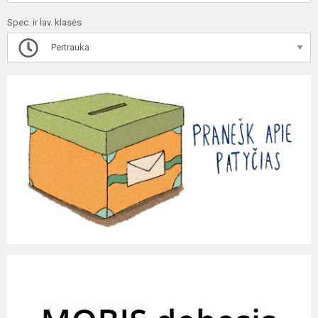
Spec. ir lav. klasės
Pertrauka