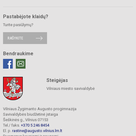
Pastabėjote klaidų?
Turite pasiūlymų?
RAŠYKITE
Bendraukime
Steigėjas
Vilniaus miesto savivaldybė
Vilniaus Žygimanto Augusto progimnazija
Savivaldybės biudžetinė įstaiga
Šeškinės g., Vilnius 07153
Tel./ faks.
+370 5 246 8454
El. p.
rastine@augusto.vilnius.lm.lt