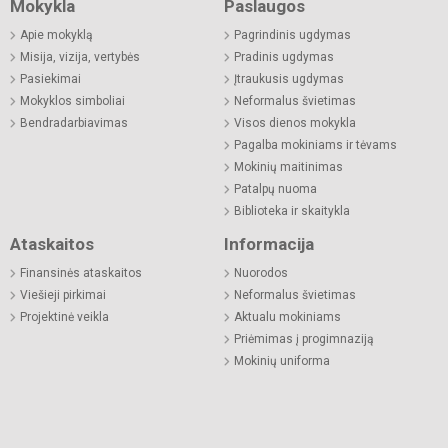
Mokykla
Paslaugos
Apie mokyklą
Pagrindinis ugdymas
Misija, vizija, vertybės
Pradinis ugdymas
Pasiekimai
Įtraukusis ugdymas
Mokyklos simboliai
Neformalus švietimas
Bendradarbiavimas
Visos dienos mokykla
Pagalba mokiniams ir tėvams
Mokinių maitinimas
Patalpų nuoma
Biblioteka ir skaitykla
Ataskaitos
Informacija
Finansinės ataskaitos
Nuorodos
Viešieji pirkimai
Neformalus švietimas
Projektinė veikla
Aktualu mokiniams
Priėmimas į progimnaziją
Mokinių uniforma