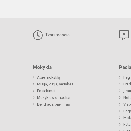
Tvarkaraščiai
Mokykla
Pasl
Apie mokyklą
Pagr
Misija, vizija, vertybės
Prad
Pasiekimai
Įtra
Mokyklos simboliai
Nefo
Bendradarbiavimas
Viso
Paga
Moki
Pat