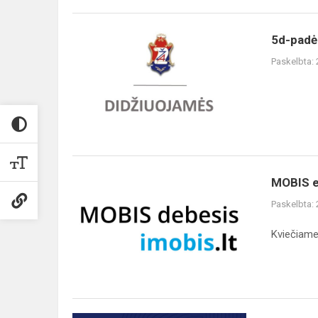
5d-
5d-padė
padėka
Paskelbta:
MOBIS
MOBIS e
elektroninis
Paskelbta:
katalogas
Kviečiame