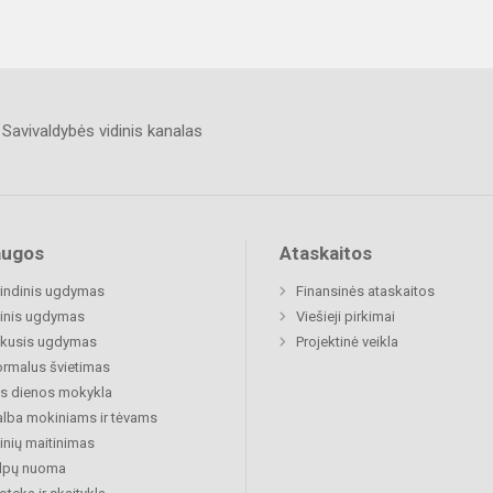
Savivaldybės vidinis kanalas
augos
Ataskaitos
indinis ugdymas
Finansinės ataskaitos
inis ugdymas
Viešieji pirkimai
ukusis ugdymas
Projektinė veikla
rmalus švietimas
s dienos mokykla
lba mokiniams ir tėvams
nių maitinimas
alpų nuoma