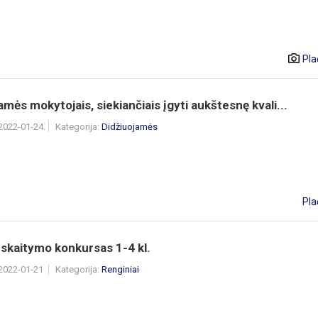
Pla
amės mokytojais, siekiančiais įgyti aukštesnę kvali...
 2022-01-24
Kategorija:
Didžiuojamės
Pla
skaitymo konkursas 1-4 kl.
 2022-01-21
Kategorija:
Renginiai