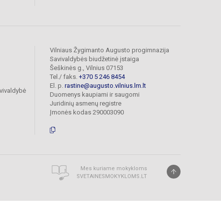
Vilniaus Žygimanto Augusto progimnazija
Savivaldybės biudžetinė įstaiga
Šeškinės g., Vilnius 07153
Tel./ faks.
+370 5 246 8454
El. p.
rastine@augusto.vilnius.lm.lt
vivaldybė
Duomenys kaupiami ir saugomi
Juridinių asmenų registre
Įmonės kodas 290003090
Mes kuriame mokykloms
SVETAINESMOKYKLOMS.LT