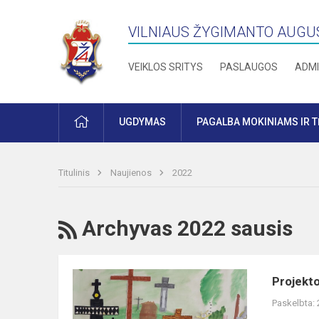
VILNIAUS ŽYGIMANTO AUGU
VEIKLOS SRITYS
PASLAUGOS
ADMI
PRADŽIA
UGDYMAS
PAGALBA MOKINIAMS IR 
Titulinis
Naujienos
2022
RSS
Archyvas 2022 sausis
Projekto
Projekto
„Atrask
Paskelbta:
Lietuvą!“