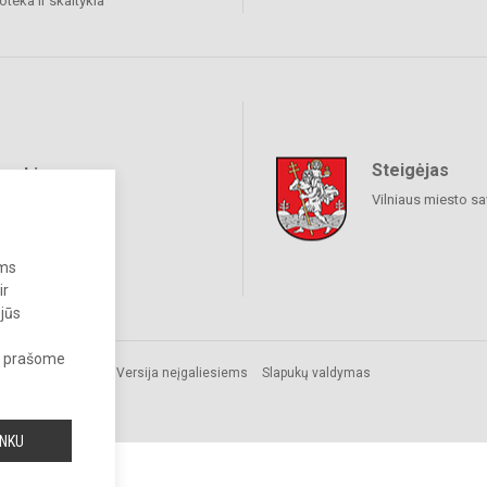
ioteka ir skaitykla
Steigėjas
raukime
Vilniaus miesto sa
ums
ir
 jūs
s, prašome
Versija neįgaliesiems
Slapukų valdymas
INKU