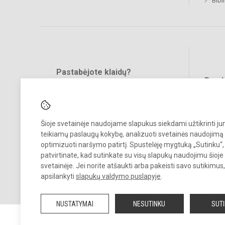
Bibl
Pastabėjote klaidų?
Bend
Turite pasiūlymų?
RAŠYKITE
Šioje svetainėje naudojame slapukus siekdami užtikrinti j
teikiamų paslaugų kokybę, analizuoti svetainės naudojimą 
optimizuoti naršymo patirtį. Spustelėję mygtuką „Sutinku“,
patvirtinate, kad sutinkate su visų slapukų naudojimu šioje
svetainėje. Jei norite atšaukti arba pakeisti savo sutikimu
© 2021. Vilniaus Žygimanto Augusto progimnazija. Visos teisės
apsilankyti
slapukų valdymo puslapyje
.
saugomos.
Kopijuoti turinį be raštiško mokyklos sutikimo griežtai draudžiama.
NUSTATYMAI
NESUTINKU
SUT