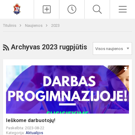
Paieška
Men
Titulinis
Naujienos
2023
RSS
Archyvas 2023 rugpjūtis
Ieškome
darbuotojų!
Ieškome darbuotojų!
Paskelbta: 2023-08-22
Kategorija:
Aktualijos