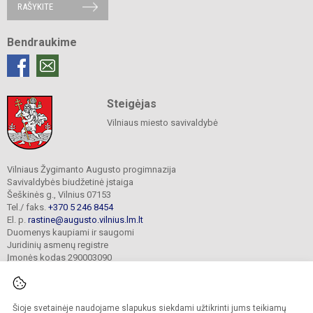
RAŠYKITE
Bendraukime
Steigėjas
Vilniaus miesto savivaldybė
Vilniaus Žygimanto Augusto progimnazija
Savivaldybės biudžetinė įstaiga
Šeškinės g., Vilnius 07153
Tel./ faks.
+370 5 246 8454
El. p.
rastine@augusto.vilnius.lm.lt
Duomenys kaupiami ir saugomi
Juridinių asmenų registre
Įmonės kodas 290003090
Šioje svetainėje naudojame slapukus siekdami užtikrinti jums teikiamų