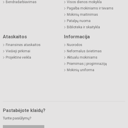
Bendradarbiavimas
Visos dienos mokykla
Pagalba mokiniams ir tėvams
Mokinių maitinimas
Patalpų nuoma
Biblioteka ir skaitykla
Ataskaitos
Informacija
Finansinės ataskaitos
Nuorodos
Viešieji pirkimai
Neformalus švietimas
Projektinė veikla
Aktualu mokiniams
Priėmimas į progimnaziją
Mokinių uniforma
Pastabėjote klaidų?
Turite pasiūlymų?