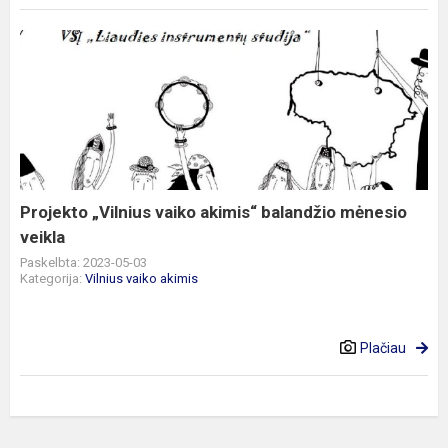
Projekto
„Vilnius
vaiko
akimis“
balandžio
mėnesio
veikla
Projekto „Vilnius vaiko akimis“ balandžio mėnesio
veikla
Paskelbta: 2023-05-03
Kategorija:
Vilnius vaiko akimis
Plačiau