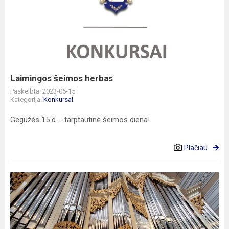
šeimos
herbas
Laimingos šeimos herbas
Paskelbta: 2023-05-15
Kategorija:
Konkursai
Gegužės 15 d. - tarptautinė šeimos diena!
Plačiau
Muzikinė
edukacija
„Šv.
Kazimiero
vargonai“