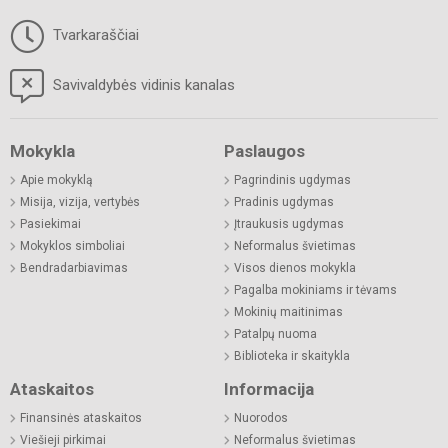
Tvarkaraščiai
Savivaldybės vidinis kanalas
Mokykla
Paslaugos
Apie mokyklą
Pagrindinis ugdymas
Misija, vizija, vertybės
Pradinis ugdymas
Pasiekimai
Įtraukusis ugdymas
Mokyklos simboliai
Neformalus švietimas
Bendradarbiavimas
Visos dienos mokykla
Pagalba mokiniams ir tėvams
Mokinių maitinimas
Patalpų nuoma
Biblioteka ir skaitykla
Ataskaitos
Informacija
Finansinės ataskaitos
Nuorodos
Viešieji pirkimai
Neformalus švietimas