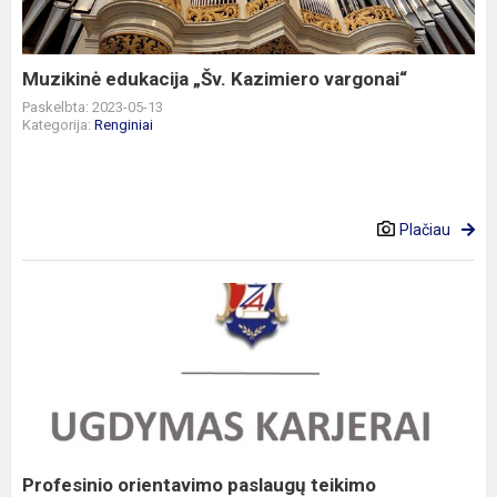
Muzikinė edukacija „Šv. Kazimiero vargonai“
Paskelbta: 2023-05-13
Kategorija:
Renginiai
Plačiau
Profesinio
orientavimo
paslaugų
teikimo
progimnazijoje
5-
8...
Profesinio orientavimo paslaugų teikimo