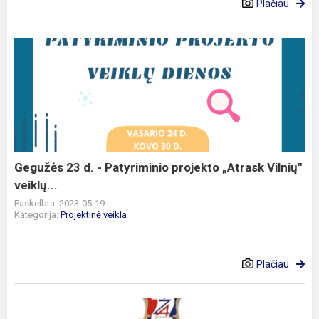
Plačiau
Gegužės
23
d.
-
Patyriminio
projekto
„Atrask
Vilnių"
Gegužės 23 d. - Patyriminio projekto „Atrask Vilnių"
veiklų...
veiklų...
Paskelbta: 2023-05-19
Kategorija:
Projektinė veikla
Plačiau
Laimingos