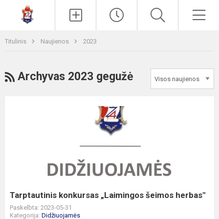
Paieška
Men
Titulinis
Naujienos
2023
RSS
Archyvas 2023 gegužė
Tarptautinis
konkursas
„Laimingos
šeimos
herbas"
Tarptautinis konkursas „Laimingos šeimos herbas"
Paskelbta: 2023-05-31
Kategorija:
Didžiuojamės