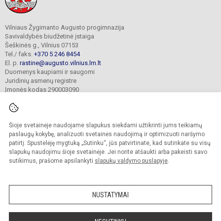
Vilniaus Žygimanto Augusto progimnazija
Savivaldybės biudžetinė įstaiga
Šeškinės g., Vilnius 07153
Tel./ faks.
+370 5 246 8454
El. p.
rastine@augusto.vilnius.lm.lt
Duomenys kaupiami ir saugomi
Juridinių asmenų registre
Įmonės kodas 290003090
Šioje svetainėje naudojame slapukus siekdami užtikrinti jums teikiamų
© 2021. Vilniaus Žygimanto Augusto progimnazija. Visos teisės saugomos.
paslaugų kokybę, analizuoti svetainės naudojimą ir optimizuoti naršymo
Kopijuoti turinį be raštiško mokyklos sutikimo griežtai draudžiama.
patirtį. Spustelėję mygtuką „Sutinku“, jūs patvirtinate, kad sutinkate su visų
slapukų naudojimu šioje svetainėje. Jei norite atšaukti arba pakeisti savo
Versija neįgaliesiems
Slapukų valdymas
sutikimus, prašome apsilankyti
slapukų valdymo puslapyje
.
Mes kuriame mokykloms
SVETAINESMOKYKLOMS.LT
NUSTATYMAI