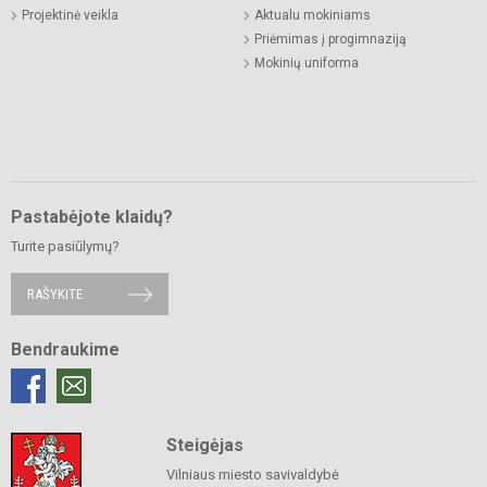
Projektinė veikla
Aktualu mokiniams
Priėmimas į progimnaziją
Mokinių uniforma
Pastabėjote klaidų?
Turite pasiūlymų?
RAŠYKITE
Bendraukime
Steigėjas
Vilniaus miesto savivaldybė