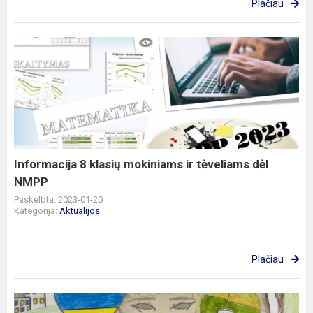
Plačiau
Informacija
8
klasių
mokiniams
ir
tėveliams
dėl
NMPP
Informacija 8 klasių mokiniams ir tėveliams dėl
NMPP
Paskelbta: 2023-01-20
Kategorija:
Aktualijos
Plačiau
Mes