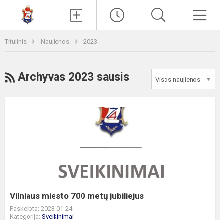
Paieška
Men
Titulinis
Naujienos
2023
RSS
Archyvas 2023 sausis
Vilniaus
miesto
700
metų
jubiliejus
Vilniaus miesto 700 metų jubiliejus
Paskelbta: 2023-01-24
Kategorija:
Sveikinimai