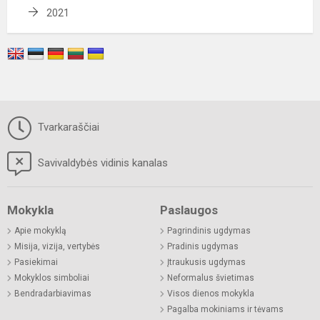
2021
Tvarkaraščiai
Savivaldybės vidinis kanalas
Mokykla
Paslaugos
Apie mokyklą
Pagrindinis ugdymas
Misija, vizija, vertybės
Pradinis ugdymas
Pasiekimai
Įtraukusis ugdymas
Mokyklos simboliai
Neformalus švietimas
Bendradarbiavimas
Visos dienos mokykla
Pagalba mokiniams ir tėvams