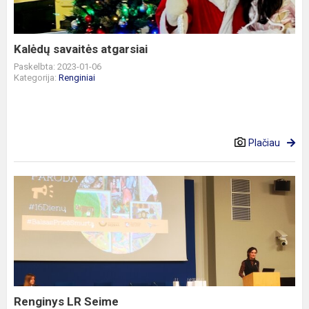
Kalėdų savaitės atgarsiai
Paskelbta: 2023-01-06
Kategorija:
Renginiai
Plačiau
Renginys
LR
Seime
Renginys LR Seime