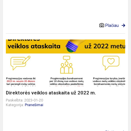
Plačiau
Direktorės
veiklos
ataskaita
už
2022
m.
Direktorės veiklos ataskaita už 2022 m.
Paskelbta: 2023-01-20
Kategorija:
Pranešimai