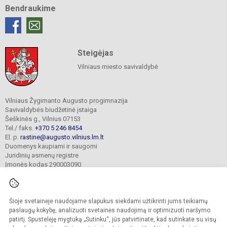
Bendraukime
Steigėjas
Vilniaus miesto savivaldybė
Vilniaus Žygimanto Augusto progimnazija
Savivaldybės biudžetinė įstaiga
Šeškinės g., Vilnius 07153
Tel./ faks.
+370 5 246 8454
El. p.
rastine@augusto.vilnius.lm.lt
Duomenys kaupiami ir saugomi
Juridinių asmenų registre
Įmonės kodas 290003090
Šioje svetainėje naudojame slapukus siekdami užtikrinti jums teikiamų
© 2021. Vilniaus Žygimanto Augusto progimnazija. Visos teisės saugomos.
paslaugų kokybę, analizuoti svetainės naudojimą ir optimizuoti naršymo
Kopijuoti turinį be raštiško mokyklos sutikimo griežtai draudžiama.
patirtį. Spustelėję mygtuką „Sutinku“, jūs patvirtinate, kad sutinkate su visų