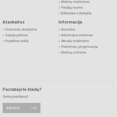
Mokinių maitinimas
Patalpų nuoma
Biblioteka ir skaitykla
Ataskaitos
Informacija
Finansinės ataskaitos
Nuorodos
Viešieji pirkimai
Neformalus švietimas
Projektinė veikla
Aktualu mokiniams
Priėmimas į progimnaziją
Mokinių uniforma
Pastabėjote klaidų?
Turite pasiūlymų?
RAŠYKITE