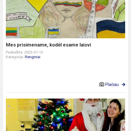
prisimename,
kodėl
esame
laisvi
Mes prisimename, kodėl esame laisvi
Paskelbta: 2023-01-13
Kategorija:
Renginiai
Plačiau
Kalėdų
savaitės
atgarsiai