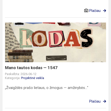
Plačiau
Mano
tautos
kodas
—
1547
Mano tautos kodas — 1547
Paskelbta: 2026-06-12
Kategorija:
Projektinė veikla
„Žvaigždės prašo lietaus, o žmogus — amžinybės...“
Plačiau