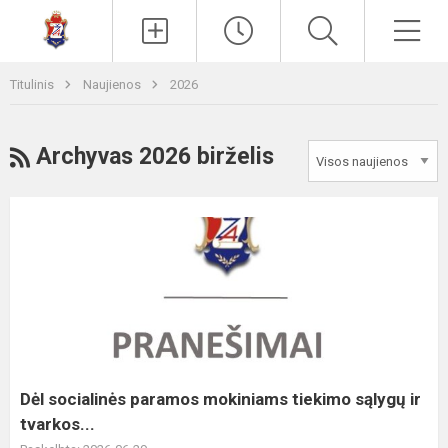
Paieška
Men
Titulinis
Naujienos
2026
RSS
Archyvas 2026 birželis
Dėl
socialinės
paramos
mokiniams
tiekimo
sąlygų
ir
tvarkos...
Dėl socialinės paramos mokiniams tiekimo sąlygų ir
tvarkos...