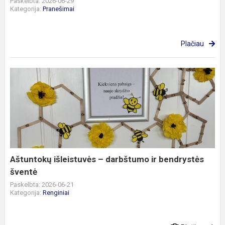
Paskelbta: 2026-06-29
Kategorija:
Pranešimai
Plačiau
Aštuntokų
išleistuvės
–
darbštumo
ir
bendrystės
šventė
Aštuntokų išleistuvės – darbštumo ir bendrystės
šventė
Paskelbta: 2026-06-21
Kategorija:
Renginiai