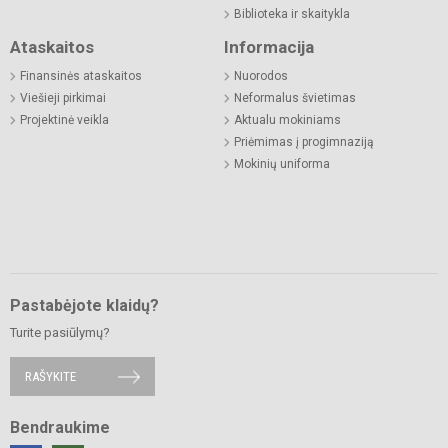
Biblioteka ir skaitykla
Ataskaitos
Informacija
Finansinės ataskaitos
Nuorodos
Viešieji pirkimai
Neformalus švietimas
Projektinė veikla
Aktualu mokiniams
Priėmimas į progimnaziją
Mokinių uniforma
Pastabėjote klaidų?
Turite pasiūlymų?
RAŠYKITE
Bendraukime