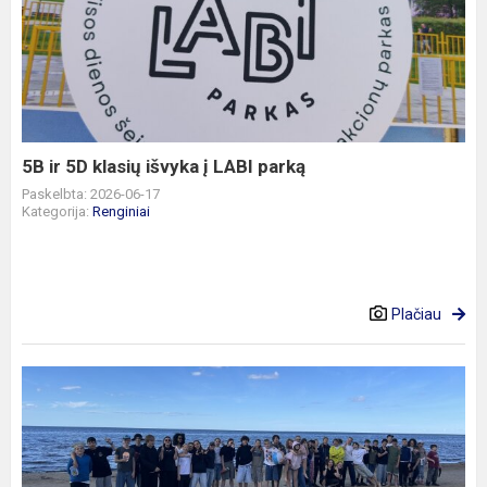
ir
5D
klasių
išvyka
į
LABI
parką
5B ir 5D klasių išvyka į LABI parką
Paskelbta: 2026-06-17
Kategorija:
Renginiai
Plačiau
Eksursija
į
Latviją