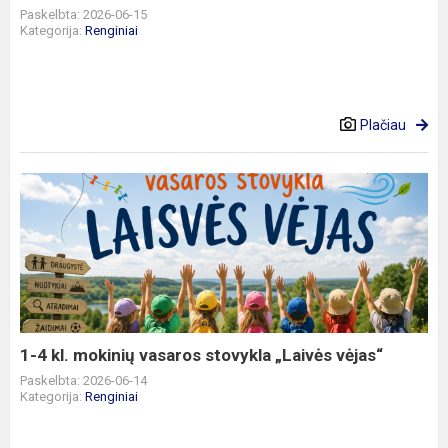
Paskelbta: 2026-06-15
Kategorija:
Renginiai
Plačiau
1-
4
kl.
mokinių
vasaros
stovykla
„Laivės
vėjas“
1-4 kl. mokinių vasaros stovykla „Laivės vėjas“
Paskelbta: 2026-06-14
Kategorija:
Renginiai