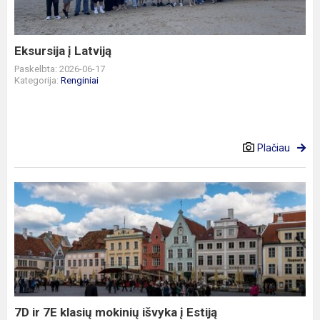
Eksursija į Latviją
Paskelbta: 2026-06-17
Kategorija:
Renginiai
Plačiau
7D
ir
7E
klasių
mokinių
išvyka
į
Estiją
7D ir 7E klasių mokinių išvyka į Estiją