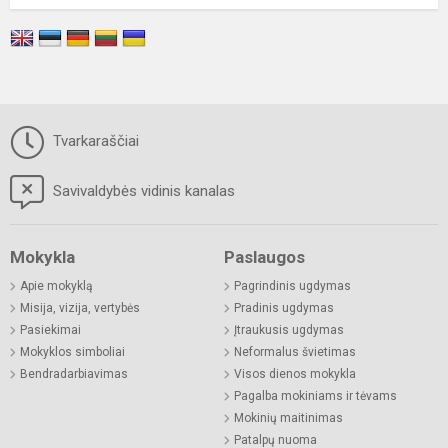
Tvarkaraščiai
Savivaldybės vidinis kanalas
Mokykla
Paslaugos
Apie mokyklą
Pagrindinis ugdymas
Misija, vizija, vertybės
Pradinis ugdymas
Pasiekimai
Įtraukusis ugdymas
Mokyklos simboliai
Neformalus švietimas
Bendradarbiavimas
Visos dienos mokykla
Pagalba mokiniams ir tėvams
Mokinių maitinimas
Patalpų nuoma