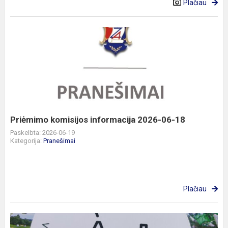
Plačiau
Priėmimo
komisijos
informacija
2026-
06-
18
Priėmimo komisijos informacija 2026-06-18
Paskelbta: 2026-06-19
Kategorija:
Pranešimai
Plačiau
5B