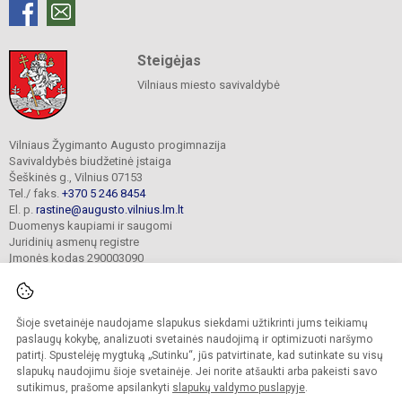
Steigėjas
Vilniaus miesto savivaldybė
Vilniaus Žygimanto Augusto progimnazija
Savivaldybės biudžetinė įstaiga
Šeškinės g., Vilnius 07153
Tel./ faks.
+370 5 246 8454
El. p.
rastine@augusto.vilnius.lm.lt
Duomenys kaupiami ir saugomi
Juridinių asmenų registre
Įmonės kodas 290003090
Šioje svetainėje naudojame slapukus siekdami užtikrinti jums teikiamų
© 2021. Vilniaus Žygimanto Augusto progimnazija. Visos teisės saugomos.
paslaugų kokybę, analizuoti svetainės naudojimą ir optimizuoti naršymo
Kopijuoti turinį be raštiško mokyklos sutikimo griežtai draudžiama.
patirtį. Spustelėję mygtuką „Sutinku“, jūs patvirtinate, kad sutinkate su visų
slapukų naudojimu šioje svetainėje. Jei norite atšaukti arba pakeisti savo
Versija neįgaliesiems
Slapukų valdymas
sutikimus, prašome apsilankyti
slapukų valdymo puslapyje
.