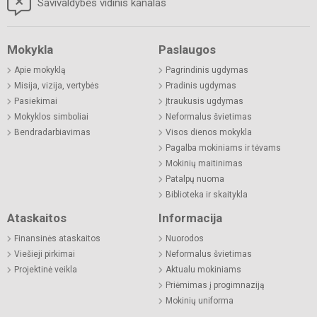
Savivaldybės vidinis kanalas
Mokykla
Paslaugos
Apie mokyklą
Pagrindinis ugdymas
Misija, vizija, vertybės
Pradinis ugdymas
Pasiekimai
Įtraukusis ugdymas
Mokyklos simboliai
Neformalus švietimas
Bendradarbiavimas
Visos dienos mokykla
Pagalba mokiniams ir tėvams
Mokinių maitinimas
Patalpų nuoma
Biblioteka ir skaitykla
Ataskaitos
Informacija
Finansinės ataskaitos
Nuorodos
Viešieji pirkimai
Neformalus švietimas
Projektinė veikla
Aktualu mokiniams
Priėmimas į progimnaziją
Mokinių uniforma