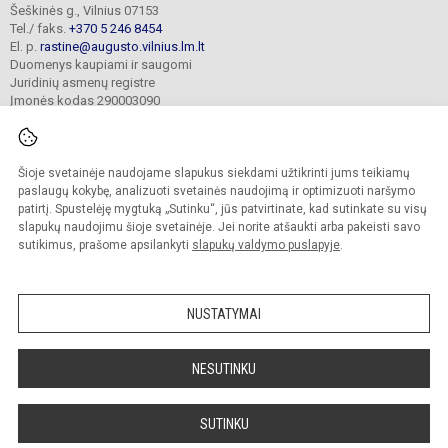
Šeškinės g., Vilnius 07153
Tel./ faks.
+370 5 246 8454
El. p.
rastine@augusto.vilnius.lm.lt
Duomenys kaupiami ir saugomi
Juridinių asmenų registre
Įmonės kodas 290003090
Šioje svetainėje naudojame slapukus siekdami užtikrinti jums teikiamų
© 2021. Vilniaus Žygimanto Augusto progimnazija. Visos teisės saugomos.
paslaugų kokybę, analizuoti svetainės naudojimą ir optimizuoti naršymo
Kopijuoti turinį be raštiško mokyklos sutikimo griežtai draudžiama.
patirtį. Spustelėję mygtuką „Sutinku“, jūs patvirtinate, kad sutinkate su visų
slapukų naudojimu šioje svetainėje. Jei norite atšaukti arba pakeisti savo
Versija neįgaliesiems
Slapukų valdymas
sutikimus, prašome apsilankyti
slapukų valdymo puslapyje
.
Mes kuriame mokykloms
SVETAINESMOKYKLOMS.LT
NUSTATYMAI
NESUTINKU
SUTINKU