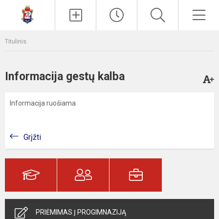
Paieška
Men
Titulinis
Informacija gestų kalba
Informacija ruošiama
Grįžti
PRIĖMIMAS Į PROGIMNAZIJĄ