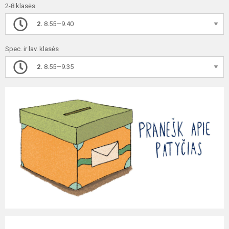
2-8 klasės
2.
8.55—9.40
Spec. ir lav. klasės
2.
8.55—9.35