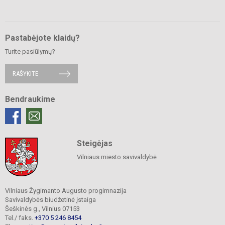
Pastabėjote klaidų?
Turite pasiūlymų?
RAŠYKITE
Bendraukime
Steigėjas
Vilniaus miesto savivaldybė
Vilniaus Žygimanto Augusto progimnazija
Savivaldybės biudžetinė įstaiga
Šeškinės g., Vilnius 07153
Tel./ faks.
+370 5 246 8454