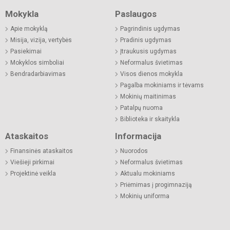
Mokykla
Paslaugos
Apie mokyklą
Pagrindinis ugdymas
Misija, vizija, vertybės
Pradinis ugdymas
Pasiekimai
Įtraukusis ugdymas
Mokyklos simboliai
Neformalus švietimas
Bendradarbiavimas
Visos dienos mokykla
Pagalba mokiniams ir tėvams
Mokinių maitinimas
Patalpų nuoma
Biblioteka ir skaitykla
Ataskaitos
Informacija
Finansinės ataskaitos
Nuorodos
Viešieji pirkimai
Neformalus švietimas
Projektinė veikla
Aktualu mokiniams
Priėmimas į progimnaziją
Mokinių uniforma