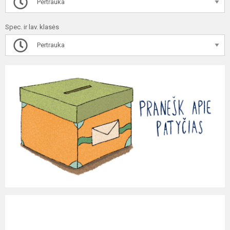
Pertrauka
Spec. ir lav. klasės
Pertrauka