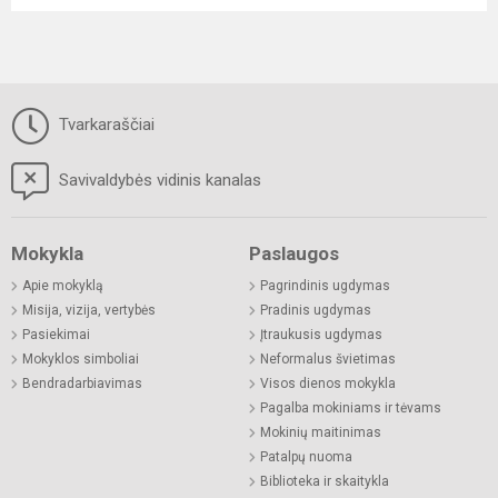
Tvarkaraščiai
Savivaldybės vidinis kanalas
Mokykla
Paslaugos
Apie mokyklą
Pagrindinis ugdymas
Misija, vizija, vertybės
Pradinis ugdymas
Pasiekimai
Įtraukusis ugdymas
Mokyklos simboliai
Neformalus švietimas
Bendradarbiavimas
Visos dienos mokykla
Pagalba mokiniams ir tėvams
Mokinių maitinimas
Patalpų nuoma
Biblioteka ir skaitykla