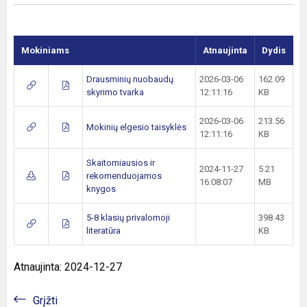
Mokiniams
Atnaujinta
Dydis
Drausminių nuobaudų
2026-03-06
162.09
skyrimo tvarka
12:11:16
KB
2026-03-06
213.56
Mokinių elgesio taisyklės
12:11:16
KB
Skaitomiausios ir
2024-11-27
5.21
rekomenduojamos
16:08:07
MB
knygos
5-8 klasių privalomoji
398.43
literatūra
KB
Atnaujinta: 2024-12-27
Grįžti