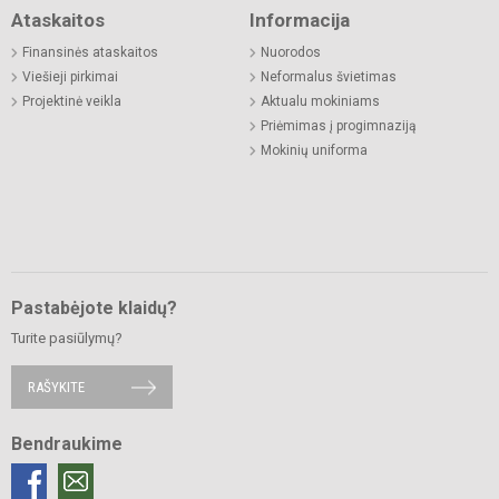
Ataskaitos
Informacija
Finansinės ataskaitos
Nuorodos
Viešieji pirkimai
Neformalus švietimas
Projektinė veikla
Aktualu mokiniams
Priėmimas į progimnaziją
Mokinių uniforma
Pastabėjote klaidų?
Turite pasiūlymų?
RAŠYKITE
Bendraukime