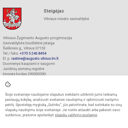
Steigėjas
Vilniaus miesto savivaldybė
Vilniaus Žygimanto Augusto progimnazija
Savivaldybės biudžetinė įstaiga
Šeškinės g., Vilnius 07153
Tel./ faks.
+370 5 246 8454
El. p.
rastine@augusto.vilnius.lm.lt
Duomenys kaupiami ir saugomi
Juridinių asmenų registre
Įmonės kodas 290003090
Šioje svetainėje naudojame slapukus siekdami užtikrinti jums teikiamų
© 2021. Vilniaus Žygimanto Augusto progimnazija. Visos teisės saugomos.
paslaugų kokybę, analizuoti svetainės naudojimą ir optimizuoti naršymo
Kopijuoti turinį be raštiško mokyklos sutikimo griežtai draudžiama.
patirtį. Spustelėję mygtuką „Sutinku“, jūs patvirtinate, kad sutinkate su visų
slapukų naudojimu šioje svetainėje. Jei norite atšaukti arba pakeisti savo
Versija neįgaliesiems
Slapukų valdymas
sutikimus, prašome apsilankyti
slapukų valdymo puslapyje
.
Mes kuriame mokykloms
SVETAINESMOKYKLOMS.LT