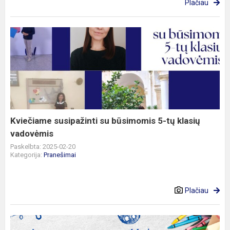
Plačiau
Kviečiame
susipažinti
su
būsimomis
5-
tų
klasių
vadovėmis
Kviečiame susipažinti su būsimomis 5-tų klasių
vadovėmis
Paskelbta: 2025-02-20
Kategorija:
Pranešimai
Plačiau
Atvirų