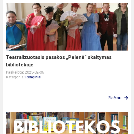
Teatralizuotasis
pasakos
„Pelenė“
skaitymas
bibliotekoje
Teatralizuotasis pasakos „Pelenė“ skaitymas
bibliotekoje
Paskelbta: 2025-02-06
Kategorija:
Renginiai
Plačiau
Vasario
mėnesio
bibliotekos