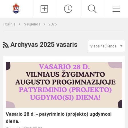
Paieška
Men
Titulinis
Naujienos
2025
RSS
Archyvas 2025 vasaris
Vasario
28
d.
-
patyriminio
(projekto)
ugdymosi
diena.
Vasario 28 d. - patyriminio (projekto) ugdymosi
diena.