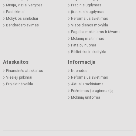
Misija, vizija, vertybės
Pradinis ugdymas
Pasiekimai
Įtraukusis ugdymas
Mokyklos simboliai
Neformalus švietimas
Bendradarbiavimas
Visos dienos mokykla
Pagalba mokiniams ir tėvams
Mokinių maitinimas
Patalpų nuoma
Biblioteka ir skaitykla
Ataskaitos
Informacija
Finansinės ataskaitos
Nuorodos
Viešieji pirkimai
Neformalus švietimas
Projektinė veikla
Aktualu mokiniams
Priėmimas į progimnaziją
Mokinių uniforma