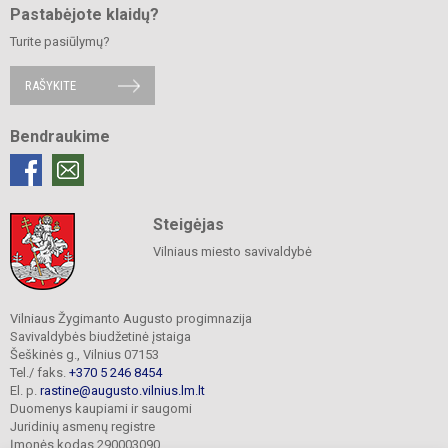
Pastabėjote klaidų?
Turite pasiūlymų?
RAŠYKITE
Bendraukime
Steigėjas
Vilniaus miesto savivaldybė
Vilniaus Žygimanto Augusto progimnazija
Savivaldybės biudžetinė įstaiga
Šeškinės g., Vilnius 07153
Tel./ faks.
+370 5 246 8454
El. p.
rastine@augusto.vilnius.lm.lt
Duomenys kaupiami ir saugomi
Juridinių asmenų registre
Įmonės kodas 290003090