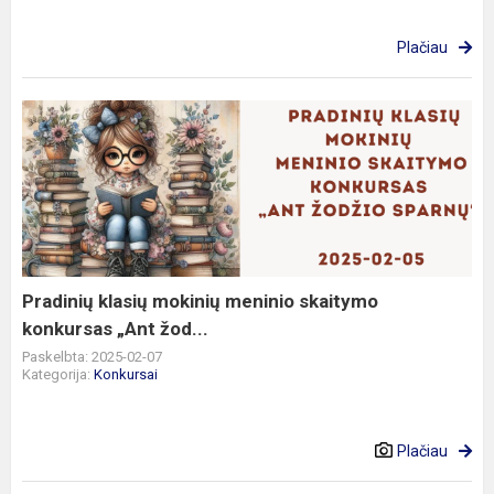
Plačiau
Pradinių
klasių
mokinių
meninio
skaitymo
konkursas
„Ant
žod...
Pradinių klasių mokinių meninio skaitymo
konkursas „Ant žod...
Paskelbta: 2025-02-07
Kategorija:
Konkursai
Plačiau