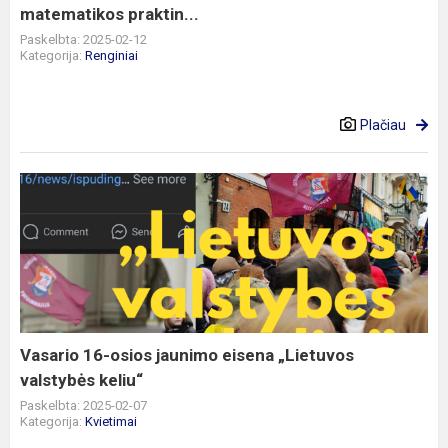
matematikos praktin...
Paskelbta: 2025-02-12
Kategorija:
Renginiai
Plačiau
Vasario
16-
osios
jaunimo
eisena
„Lietuvos
valstybės
keliu“
Vasario 16-osios jaunimo eisena „Lietuvos
valstybės keliu“
Paskelbta: 2025-02-07
Kategorija:
Kvietimai