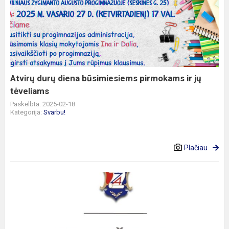
durų
diena
būsimiesiems
pirmokams
ir
jų
tėveliams
Atvirų durų diena būsimiesiems pirmokams ir jų
tėveliams
Paskelbta: 2025-02-18
Kategorija:
Svarbu!
Plačiau
Vadovėlių
atnaujinimas
2024
metais