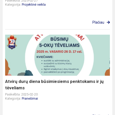
Paskelbta: 2025-02-27
Kategorija:
Projektinė veikla
Plačiau
Atvirų
durų
diena
būsimiesiems
penktokams
ir
jų
tėveliams
Atvirų durų diena būsimiesiems penktokams ir jų
tėveliams
Paskelbta: 2025-02-20
Kategorija:
Pranešimai