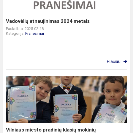
Vadovėlių atnaujinimas 2024 metais
Paskelbta: 2025-02-18
Kategorija:
Pranešimai
Plačiau
Vilniaus
miesto
pradinių
klasių
mokinių
matematikos
praktin...
Vilniaus miesto pradinių klasių mokinių