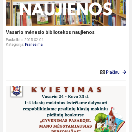
naujienos
Vasario mėnesio bibliotekos naujienos
Paskelbta: 2025-02-04
Kategorija:
Pranešimai
Plačiau
RESPUBLIKINIS
PRADINIŲ
KLASIŲ
MOKINIŲ
PIEŠINIŲ
KONKURSAS
„G...