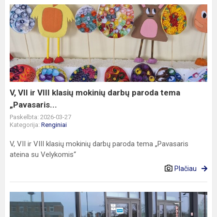
V,
VII
ir
VIII
klasių
mokinių
darbų
paroda
V, VII ir VIII klasių mokinių darbų paroda tema
tema
„Pavasaris...
„Pavasaris...
Paskelbta: 2026-03-27
Kategorija:
Renginiai
V, VII ir VIII klasių mokinių darbų paroda tema „Pavasaris
ateina su Velykomis“
Plačiau
Išvyka
į