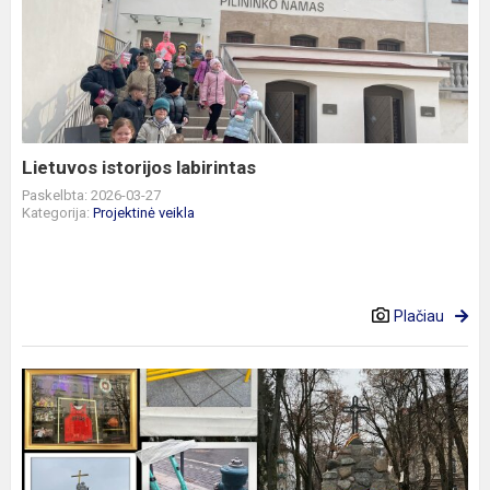
istorijos
labirintas
Lietuvos istorijos labirintas
Paskelbta: 2026-03-27
Kategorija:
Projektinė veikla
Plačiau
Trispalvė
mano
mieste