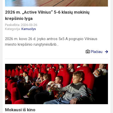
klasių
mokinių
2026 m. „Active Vilnius“ 5-6 klasių mokinių
krepšinio
krepšinio lyga
lyga
Paskelbta: 2026-03-26
Kategorija:
Kamuolys
2026 m. kovo 26 d. įvyko antros 5x5 A pogrupio Vilniaus
miesto krepšinio rungtynės&nb...
Plačiau
Mokausi
iš
kino
Mokausi iš kino