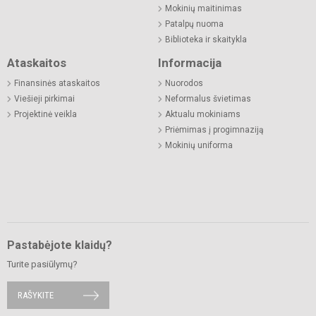
Mokinių maitinimas
Patalpų nuoma
Biblioteka ir skaitykla
Ataskaitos
Informacija
Finansinės ataskaitos
Nuorodos
Viešieji pirkimai
Neformalus švietimas
Projektinė veikla
Aktualu mokiniams
Priėmimas į progimnaziją
Mokinių uniforma
Pastabėjote klaidų?
Turite pasiūlymų?
RAŠYKITE