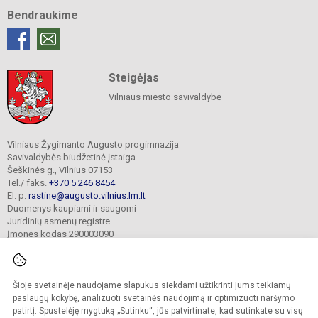
Bendraukime
Steigėjas
Vilniaus miesto savivaldybė
Vilniaus Žygimanto Augusto progimnazija
Savivaldybės biudžetinė įstaiga
Šeškinės g., Vilnius 07153
Tel./ faks.
+370 5 246 8454
El. p.
rastine@augusto.vilnius.lm.lt
Duomenys kaupiami ir saugomi
Juridinių asmenų registre
Įmonės kodas 290003090
Šioje svetainėje naudojame slapukus siekdami užtikrinti jums teikiamų
© 2021. Vilniaus Žygimanto Augusto progimnazija. Visos teisės saugomos.
paslaugų kokybę, analizuoti svetainės naudojimą ir optimizuoti naršymo
Kopijuoti turinį be raštiško mokyklos sutikimo griežtai draudžiama.
patirtį. Spustelėję mygtuką „Sutinku“, jūs patvirtinate, kad sutinkate su visų