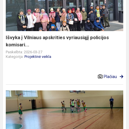
Vilniaus
apskrities
vyriausiąjį
policijos
komisari...
Išvyka į Vilniaus apskrities vyriausiąjį policijos
komisari...
Paskelbta: 2026-03-27
Kategorija:
Projektinė veikla
Plačiau
2026
m.
„Active
Vilnius“
5-
6