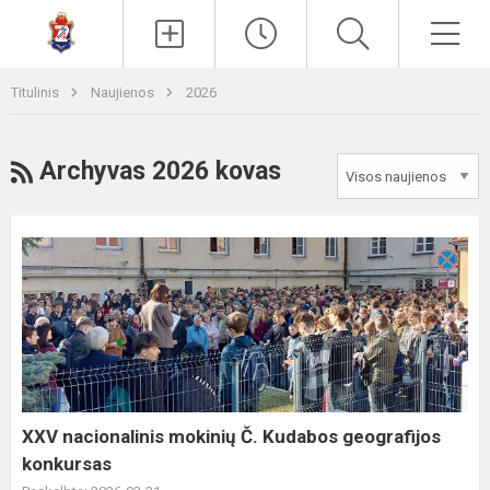
Paieška
Men
Titulinis
Naujienos
2026
RSS
Archyvas 2026 kovas
XXV
nacionalinis
mokinių
Č.
Kudabos
geografijos
konkursas
XXV nacionalinis mokinių Č. Kudabos geografijos
konkursas