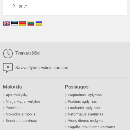
2021
Tvarkaraščiai
Savivaldybės vidinis kanalas
Mokykla
Paslaugos
Apie mokyklą
Pagrindinis ugdymas
Misija, vizija, vertybės
Pradinis ugdymas
Pasiekimai
Įtraukusis ugdymas
Mokyklos simboliai
Neformalus švietimas
Bendradarbiavimas
Visos dienos mokykla
Pagalba mokiniams ir tėvams