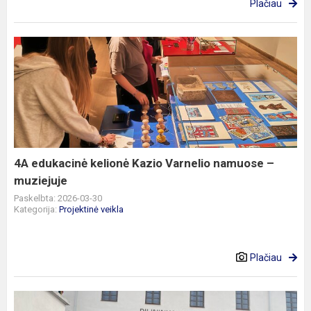
Plačiau
4A
edukacinė
kelionė
Kazio
Varnelio
namuose
–
muziejuje
4A edukacinė kelionė Kazio Varnelio namuose –
muziejuje
Paskelbta: 2026-03-30
Kategorija:
Projektinė veikla
Plačiau
Lietuvos