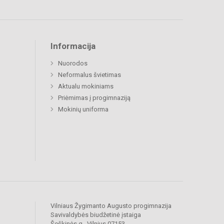
Informacija
Nuorodos
Neformalus švietimas
Aktualu mokiniams
Priėmimas į progimnaziją
Mokinių uniforma
Vilniaus Žygimanto Augusto progimnazija
Savivaldybės biudžetinė įstaiga
Šeškinės g., Vilnius 07153