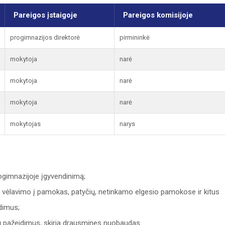
Pareigos įstaigoje
Pareigos komisijoje
progimnazijos direktorė
pirmininkė
mokytoja
narė
mokytoja
narė
mokytoja
narė
mokytojas
narys
progimnazijoje įgyvendinimą;
vėlavimo į pamokas, patyčių, netinkamo elgesio pamokose ir kitus
dimus;
lių pažeidimus, skiria drausmines nuobaudas.