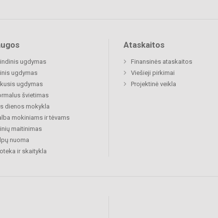
augos
Ataskaitos
indinis ugdymas
Finansinės ataskaitos
inis ugdymas
Viešieji pirkimai
ukusis ugdymas
Projektinė veikla
rmalus švietimas
s dienos mokykla
lba mokiniams ir tėvams
nių maitinimas
alpų nuoma
ioteka ir skaitykla