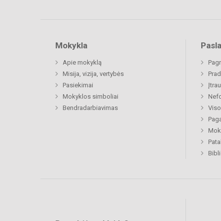
Mokykla
Pasl
Apie mokyklą
Pagr
Misija, vizija, vertybės
Prad
Pasiekimai
Įtra
Mokyklos simboliai
Nefo
Bendradarbiavimas
Viso
Paga
Moki
Pat
Bibl