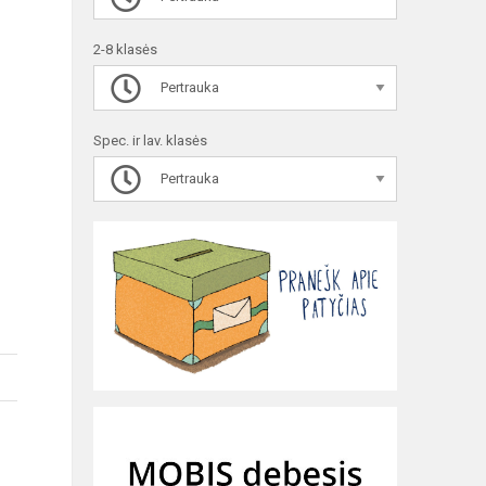
2-8 klasės
Pertrauka
Spec. ir lav. klasės
Pertrauka