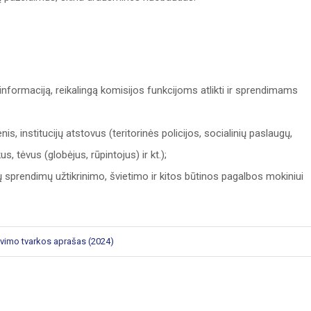
informaciją, reikalingą komisijos funkcijoms atlikti ir sprendimams
s, institucijų atstovus (teritorinės policijos, socialinių paslaugų,
, tėvus (globėjus, rūpintojus) ir kt.);
ų sprendimų užtikrinimo, švietimo ir kitos būtinos pagalbos mokiniui
avimo tvarkos aprašas (2024)