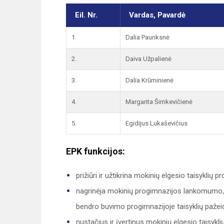
Eil. Nr.
Vardas, Pavardė
1.
Dalia Paunksnė
2.
Daiva Užpalienė
3.
Dalia Krūminienė
4.
Margarita Šimkevičienė
5.
Egidijus Lukaševičius
EPK funkcijos:
prižiūri ir užtikrina mokinių elgesio taisyklių 
nagrinėja mokinių progimnazijos lankomumo, 
bendro buvimo progimnazijoje taisyklių pažei
nustačius ir įvertinus mokinių elgesio taisyk