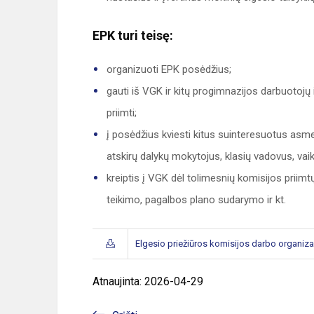
EPK turi teisę:
organizuoti EPK posėdžius;
gauti iš VGK ir kitų progimnazijos darbuotojų 
priimti;
į posėdžius kviesti kitus suinteresuotus asmeni
atskirų dalykų mokytojus, klasių vadovus, vaikus
kreiptis į VGK dėl tolimesnių komisijos priimt
teikimo, pagalbos plano sudarymo ir kt.
Elgesio priežiūros komisijos darbo organiz
Atnaujinta: 2026-04-29