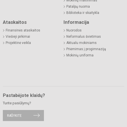
Mokinių maitinimas
Patalpų nuoma
Biblioteka ir skaitykla
Ataskaitos
Informacija
Finansinės ataskaitos
Nuorodos
Viešieji pirkimai
Neformalus švietimas
Projektinė veikla
Aktualu mokiniams
Priėmimas į progimnaziją
Mokinių uniforma
Pastabėjote klaidų?
Turite pasiūlymų?
RAŠYKITE