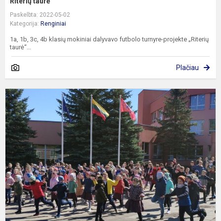
Riterių taurė
Paskelbta: 2022-05-02
Kategorija:
Renginiai
1a, 1b, 3c, 4b klasių mokiniai dalyvavo futbolo turnyre-projekte „Riterių
taurė“...
Plačiau
B
2
oj
–
T
š
d