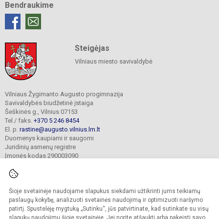
Bendraukime
Steigėjas
Vilniaus miesto savivaldybė
Vilniaus Žygimanto Augusto progimnazija
Savivaldybės biudžetinė įstaiga
Šeškinės g., Vilnius 07153
Tel./ faks.
+370 5 246 8454
El. p.
rastine@augusto.vilnius.lm.lt
Duomenys kaupiami ir saugomi
Juridinių asmenų registre
Įmonės kodas 290003090
Šioje svetainėje naudojame slapukus siekdami užtikrinti jums teikiamų
© 2021. Vilniaus Žygimanto Augusto progimnazija. Visos teisės saugomos.
paslaugų kokybę, analizuoti svetainės naudojimą ir optimizuoti naršymo
Kopijuoti turinį be raštiško mokyklos sutikimo griežtai draudžiama.
patirtį. Spustelėję mygtuką „Sutinku“, jūs patvirtinate, kad sutinkate su visų
slapukų naudojimu šioje svetainėje. Jei norite atšaukti arba pakeisti savo