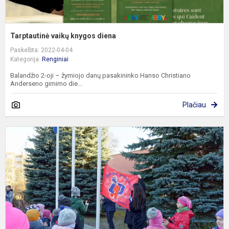
Tarptautinė vaikų knygos diena
Paskelbta: 2022-04-04
Kategorija:
Renginiai
Balandžio 2-oji – žymiojo danų pasakininko Hanso Christiano
Anderseno gimimo die...
Plačiau
G
a