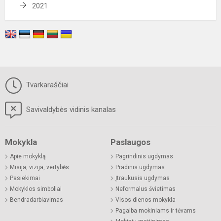
2021
Tvarkaraščiai
Savivaldybės vidinis kanalas
Mokykla
Paslaugos
Apie mokyklą
Pagrindinis ugdymas
Misija, vizija, vertybės
Pradinis ugdymas
Pasiekimai
Įtraukusis ugdymas
Mokyklos simboliai
Neformalus švietimas
Bendradarbiavimas
Visos dienos mokykla
Pagalba mokiniams ir tėvams