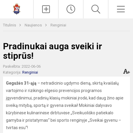
Paieška
Men
Titulinis
Naujienos
Renginiai
Pradinukai auga sveiki ir
stiprūs!
Paskelbta: 2022-06-06
Kategorija:
Renginiai
Gegužės 31-ąją
– netradicinio ugdymo dieną, skirtą kvaišalų
vartojimo ir rizikingo elgesio prevencijos programos
įgyvendinimui, pradinių klasių mokiniai įrodė, kad daug žino apie
sveiką mitybą, sportą ir gyvena sveikai! Mokiniai dalyvavo
kūrybinėse kulinarinėse dirbtuvėse „Sveikuoliško patiekalo
gamyba ir pristatymas“ bei sporto renginyje „Sveikai gyvenu –
tvirtas esu“!