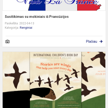
Susitikimas su mokiniais iš Prancūzijos
Paskelbta: 2022-04-13
Kategorija:
Renginiai
Plačiau
T
v
k
d