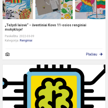
m
„Težydi laisvė“ – šventiniai Kovo 11-osios renginiai
mokykloje!
Paskelbta: 2022-03-09
Kategorija:
Renginiai
Plačiau
H