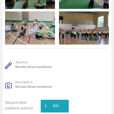
Autorius:
Renata Neverauskienė
Nuotraukos:
Renata Neverauskienė
Nepamirškite
5
AČIŪ
padėkoti autoriui