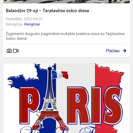
Balandžio 29-oji – Tarptautinė šokio diena
Paskelbta: 2022-04-29
Kategorija:
Renginiai
Žygimanto Augusto pagrindinė mokykla sveikina visus su Tarptautine
šokio diena!
Plačiau
S
s
m
i
P