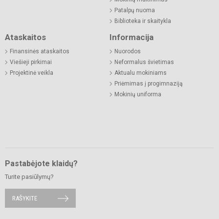
Patalpų nuoma
Biblioteka ir skaitykla
Ataskaitos
Informacija
Finansinės ataskaitos
Nuorodos
Viešieji pirkimai
Neformalus švietimas
Projektinė veikla
Aktualu mokiniams
Priėmimas į progimnaziją
Mokinių uniforma
Pastabėjote klaidų?
Turite pasiūlymų?
RAŠYKITE