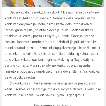
Sausio 20 dieną mokykloje vyko 1-4 klasių meninio skaitymo
konkursas: „Ant žodžio sparnų“. Nemaža dalis mokinių šiame
konkurse dalyvavo jau nebe pirmą kartą, galbūt todėl vaikai
jautėsi gana drąsiai, nejautė didelio jaudulio... Mokiniai skaitė
pasirinktus lietuvių poetų ir rašytojų kūrinius. Poezija ir proza
mokinių lūpomis skambėjo labai nuoširdžiai, jie puikiai perteikė
kūrinių nuotaiką, mintį. Iš mokinių lūpų skambėjo eilėraščiai ne tik
apie linksmus kiškučius, keistus senelius, saldainių kalnus, bet ir
apie pilkus vilkus, ligas bei tinginius. Mokinių raiškųjį skaitymą
vertino komisija. Meninio skaitymo konkurso prizinių vietų
laimėtojai buvo apdovanoti diplomais ir dovanėlėmis. Visi dalyviai
gavo padėkos raštus.
Šis konkursas — tai ir menas sielai, ir galimybė pasidžiaugti
kitais. Tikimės, kad ir ateityje mokiniai aktyviai dalyvaus įvairiuose
konkursuose ir toliau skleis savo kūrybinius gebėjimus.
Sveikiname nugalėtojus: