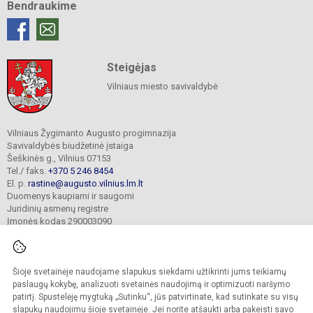
Bendraukime
Steigėjas
Vilniaus miesto savivaldybė
Vilniaus Žygimanto Augusto progimnazija
Savivaldybės biudžetinė įstaiga
Šeškinės g., Vilnius 07153
Tel./ faks.
+370 5 246 8454
El. p.
rastine@augusto.vilnius.lm.lt
Duomenys kaupiami ir saugomi
Juridinių asmenų registre
Įmonės kodas 290003090
Šioje svetainėje naudojame slapukus siekdami užtikrinti jums teikiamų
© 2021. Vilniaus Žygimanto Augusto progimnazija. Visos teisės saugomos.
paslaugų kokybę, analizuoti svetainės naudojimą ir optimizuoti naršymo
Kopijuoti turinį be raštiško mokyklos sutikimo griežtai draudžiama.
patirtį. Spustelėję mygtuką „Sutinku“, jūs patvirtinate, kad sutinkate su visų
slapukų naudojimu šioje svetainėje. Jei norite atšaukti arba pakeisti savo