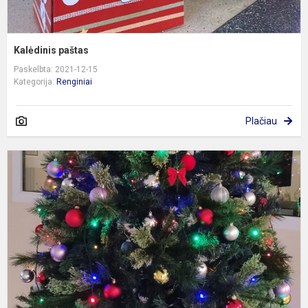
Kalėdinis paštas
Paskelbta: 2021-12-15
Kategorija:
Renginiai
Plačiau
E
į
š