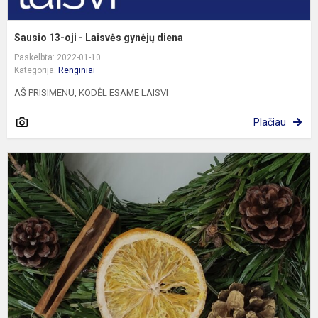
Sausio 13-oji - Laisvės gynėjų diena
Paskelbta: 2022-01-10
Kategorija:
Renginiai
AŠ PRISIMENU, KODĖL ESAME LAISVI
Plačiau
7
k
k
v