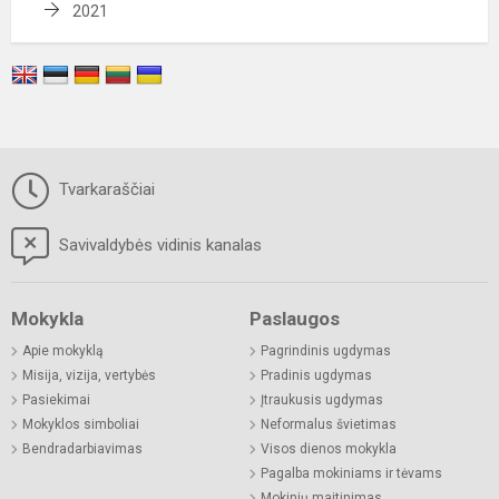
2021
Tvarkaraščiai
Savivaldybės vidinis kanalas
Mokykla
Paslaugos
Apie mokyklą
Pagrindinis ugdymas
Misija, vizija, vertybės
Pradinis ugdymas
Pasiekimai
Įtraukusis ugdymas
Mokyklos simboliai
Neformalus švietimas
Bendradarbiavimas
Visos dienos mokykla
Pagalba mokiniams ir tėvams
Mokinių maitinimas