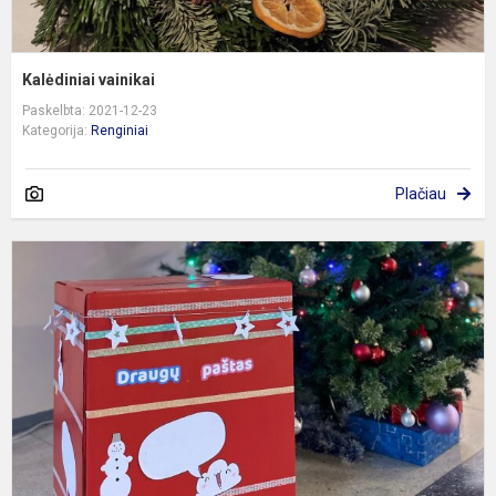
Kalėdiniai vainikai
Paskelbta: 2021-12-23
Kategorija:
Renginiai
Plačiau
K
p