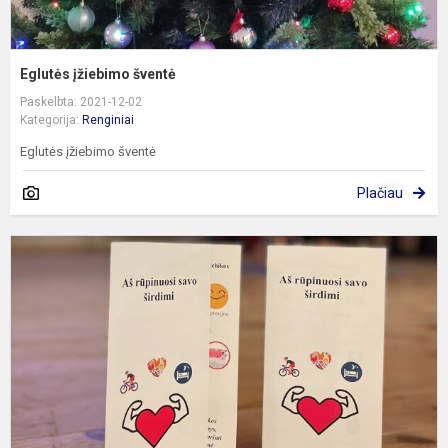
Eglutės įžiebimo šventė
Paskelbta: 2021-12-02
Kategorija:
Renginiai
Eglutės įžiebimo šventė
Plačiau
S
p
„
t
š
b
s