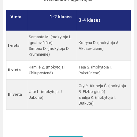
Vieta
1-2 klasės
3-4 klasės
Samanta M. (mokytoja L.
Ignatavičiūtė)
Kotryna D. (mokytoja A.
I vieta
Simona D. (mokytoja D.
Akuševičienė)
Krūminienė)
Kamilė Z. (mokytoja I.
Tėja Š. (mokytoja I.
II vieta
Chliupovienė)
Paketūrienė)
Grytė Akmėja Č. (mokytoja
Urtė L. (mokytoja J.
R. Elzbergienė)
III vieta
Jakonė)
Emilija K. (mokytoja I.
Butkutė)