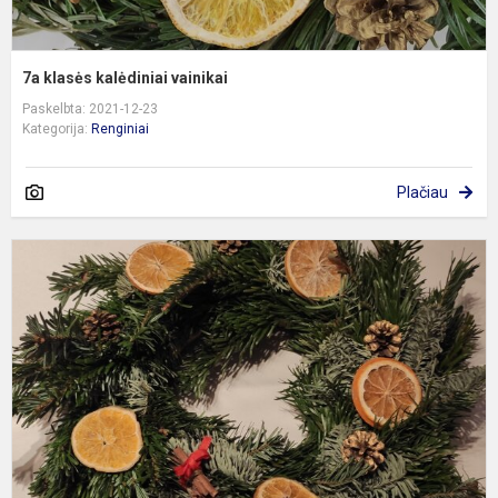
7a klasės kalėdiniai vainikai
Paskelbta: 2021-12-23
Kategorija:
Renginiai
Plačiau
K
v