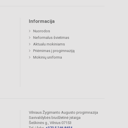
Informacija
Nuorodos
Neformalus švietimas
Aktualu mokiniams
Priėmimas į progimnaziją
Mokinių uniforma
Vilniaus Žygimanto Augusto progimnazija
Savivaldybės biudžetinė įstaiga
Šeškinės g., Vilnius 07153
Tel./ faks.
+370 5 246 8454