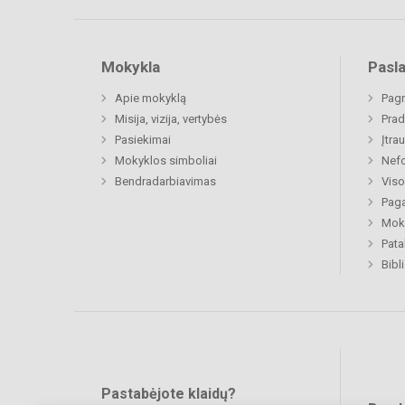
Mokykla
Pasl
Apie mokyklą
Pagr
Misija, vizija, vertybės
Prad
Pasiekimai
Įtra
Mokyklos simboliai
Nefo
Bendradarbiavimas
Viso
Paga
Moki
Pat
Bibl
Pastabėjote klaidų?