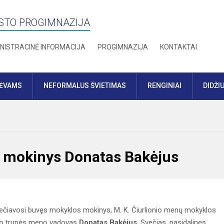
STO PROGIMNAZIJA
NISTRACINĖ INFORMACIJA
PROGIMNAZIJA
KONTAKTAI
TĖVAMS
NEFORMALUS ŠVIETIMAS
RENGINIAI
DIDŽI
 mokinys Donatas Bakėjus
ečiavosi buvęs mokyklos mokinys, M. K. Čiurlionio menų mokyklos
leto trupės meno vadovas
Donatas Bakėjus
. Svečias, pasidalinęs