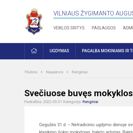
VILNIAUS ŽYGIMANTO AUGU
VEIKLOS SRITYS
PASLAUGOS
ADMI
PRADŽIA
UGDYMAS
PAGALBA MOKINIAMS IR 
Titulinis
Naujienos
Renginiai
Svečiuose buvęs mokyklos
Paskelbta: 2022-05-31
Kategorija:
Renginiai
Gegužės 31 d. – Netradicinio ugdymo dienoje sv
klasikinio šokio mokytojas, baleto artistas, Ba