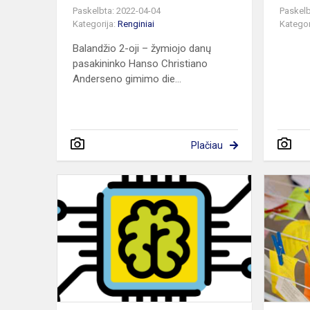
Paskelbta: 2022-04-04
Paskelb
Kategorija:
Renginiai
Kategor
Balandžio 2-oji – žymiojo danų
pasakininko Hanso Christiano
Anderseno gimimo die...
Plačiau
Hackathona