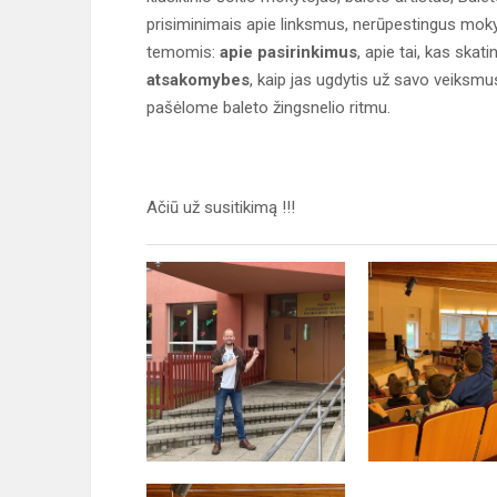
prisiminimais apie linksmus, nerūpestingus mokyk
temomis:
apie
pasirinkimus
, apie tai, kas skat
atsakomybes
, kaip jas ugdytis už savo veiksmu
pašėlome baleto žingsnelio ritmu.
Ačiū už susitikimą !!!