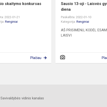
io skaitymo konkursas
Sausio 13-oji - Laisvės gy
.
diena
ta: 2022-01-21
Paskelbta: 2022-01-10
ija:
Renginiai
Kategorija:
Renginiai
AŠ PRISIMENU, KODĖL ESAM
LAISVI
Plačiau
Pla
Savivaldybės vidinis kanalas