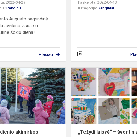
ta: 2022-04-29
Paskelbta: 2022-04-13
ija:
Renginiai
Kategorija:
Renginiai
nto Augusto pagrindinė
a sveikina visus su
utine šokio diena!
Plačiau
Pla
Gimtadienio
akimirkos
dienio akimirkos
„Težydi laisvė“ – šventini