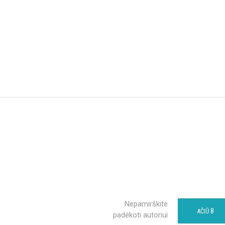
Nepamirškite
8
AČIŪ
padėkoti autoriui