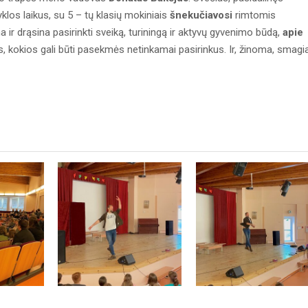
los laikus, su 5 – tų klasių mokiniais
šnekučiavosi
rimtomis
ina ir drąsina pasirinkti sveiką, turiningą ir aktyvų gyvenimo būdą,
apie
s, kokios gali būti pasekmės netinkamai pasirinkus. Ir, žinoma, smagia