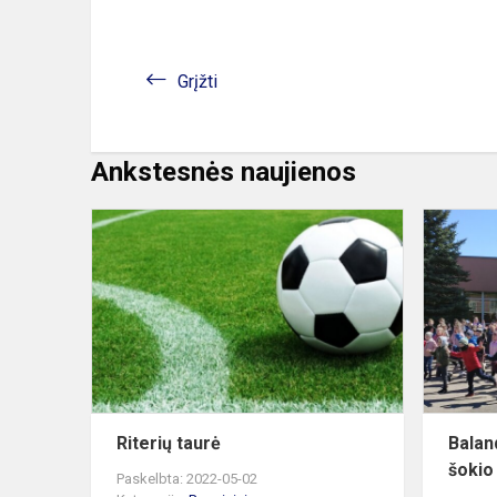
Grįžti
Ankstesnės naujienos
Riterių
taurė
Riterių taurė
Balan
šokio
Paskelbta: 2022-05-02