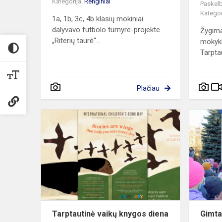
Kategorija:
Renginiai
Paskelb
Kategor
1a, 1b, 3c, 4b klasių mokiniai
dalyvavo futbolo turnyre-projekte
Žygima
„Riterių taurė“...
mokykl
Tarpta
Plačiau
Tarptautinė
vaikų
knygos
diena
Tarptautinė vaikų knygos diena
Gimta