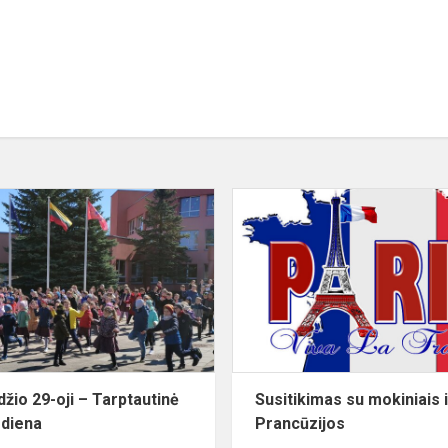
Balandžio
29-
oji
–
Tarptautinė
šokio
diena
džio 29-oji – Tarptautinė
Susitikimas su mokiniais 
 diena
Prancūzijos