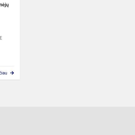
nėjų
E
čiau