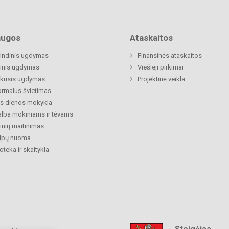
augos
Ataskaitos
indinis ugdymas
Finansinės ataskaitos
inis ugdymas
Viešieji pirkimai
ukusis ugdymas
Projektinė veikla
rmalus švietimas
s dienos mokykla
lba mokiniams ir tėvams
nių maitinimas
alpų nuoma
ioteka ir skaitykla