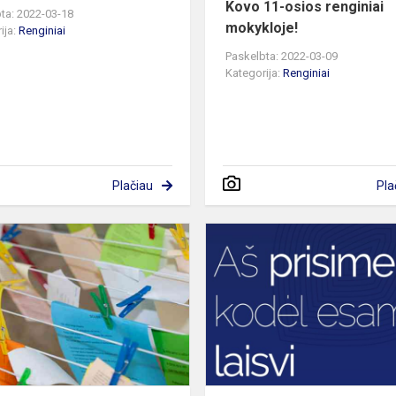
Kovo 11-osios renginiai
ta: 2022-03-18
mokykloje!
ija:
Renginiai
Paskelbta: 2022-03-09
Kategorija:
Renginiai
Plačiau
Pla
s
Meninio
skaitymo
konkursas
1-
4
kl.