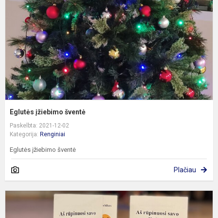
Eglutės įžiebimo šventė
Paskelbta: 2021-12-02
Kategorija:
Renginiai
Eglutės įžiebimo šventė
Plačiau
S
p