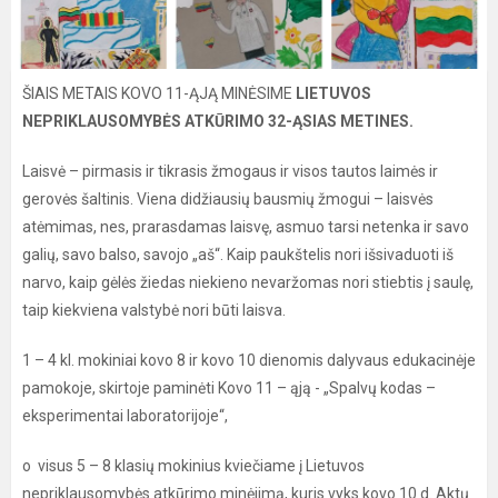
ŠIAIS METAIS KOVO 11-ĄJĄ MINĖSIME
LIETUVOS
NEPRIKLAUSOMYBĖS ATKŪRIMO 32-ĄSIAS METINES.
Laisvė – pirmasis ir tikrasis žmogaus ir visos tautos laimės ir
gerovės šaltinis. Viena didžiausių bausmių žmogui – laisvės
atėmimas, nes, prarasdamas laisvę, asmuo tarsi netenka ir savo
galių, savo balso, savojo „aš“. Kaip paukštelis nori išsivaduoti iš
narvo, kaip gėlės žiedas niekieno nevaržomas nori stiebtis į saulę,
taip kiekviena valstybė nori būti laisva.
1 – 4 kl. mokiniai kovo 8 ir kovo 10 dienomis dalyvaus edukacinėje
pamokoje, skirtoje paminėti Kovo 11 – ąją - „Spalvų kodas –
eksperimentai laboratorijoje“,
o visus 5 – 8 klasių mokinius kviečiame į Lietuvos
nepriklausomybės atkūrimo minėjimą, kuris vyks kovo 10 d. Aktų