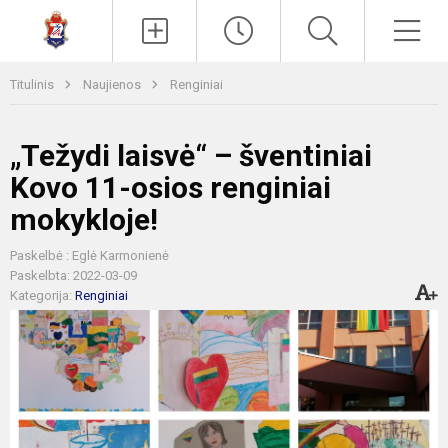
Paieška
Men
Titulinis
Naujienos
Renginiai
„Težydi laisvė“ – šventiniai
Kovo 11-osios renginiai
mokykloje!
Paskelbė : Eglė Karmonienė
Paskelbta: 2022-03-09
Kategorija:
Renginiai