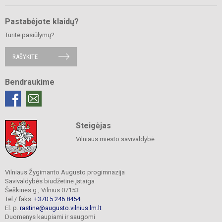
Pastabėjote klaidų?
Turite pasiūlymų?
RAŠYKITE
Bendraukime
Steigėjas
Vilniaus miesto savivaldybė
Vilniaus Žygimanto Augusto progimnazija
Savivaldybės biudžetinė įstaiga
Šeškinės g., Vilnius 07153
Tel./ faks.
+370 5 246 8454
El. p.
rastine@augusto.vilnius.lm.lt
Duomenys kaupiami ir saugomi