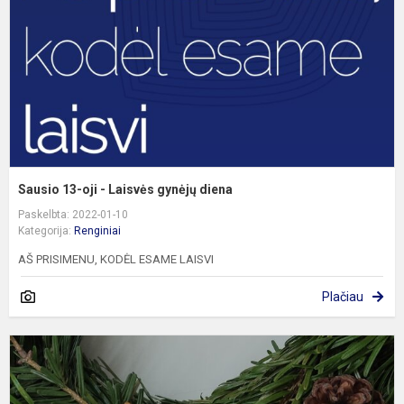
L
g
d
Sausio 13-oji - Laisvės gynėjų diena
Paskelbta: 2022-01-10
Kategorija:
Renginiai
AŠ PRISIMENU, KODĖL ESAME LAISVI
Plačiau
7
k
k