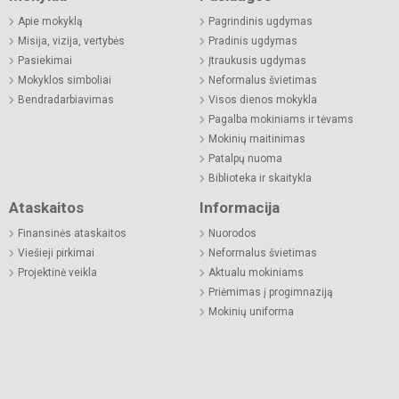
Apie mokyklą
Pagrindinis ugdymas
Misija, vizija, vertybės
Pradinis ugdymas
Pasiekimai
Įtraukusis ugdymas
Mokyklos simboliai
Neformalus švietimas
Bendradarbiavimas
Visos dienos mokykla
Pagalba mokiniams ir tėvams
Mokinių maitinimas
Patalpų nuoma
Biblioteka ir skaitykla
Ataskaitos
Informacija
Finansinės ataskaitos
Nuorodos
Viešieji pirkimai
Neformalus švietimas
Projektinė veikla
Aktualu mokiniams
Priėmimas į progimnaziją
Mokinių uniforma