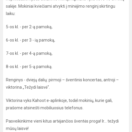
salėje. Mokiniai kviečiami atvykti į minėjimo renginį skirtingu
laiku:
5-os kl. - per 2-ą pamoką,
6-os kl. - per 3 - ią pamoką,
7-os kl. - per 4-ą pamoką,
8-os kl. - per 5-ą pamoką.
Renginys - dviejų dalių: pirmoji – šventinis koncertas, antroji –
viktorina „Težydi laisvė“.
Viktorina vyks Kahoot e-aplinkoje, todėl mokinių, kurie gali,
prašome atsinešti mobiliuosius telefonus.
Pasveikinkime vieni kitus artėjančios šventės proga! Ir… težydi
mūsų laisvė!