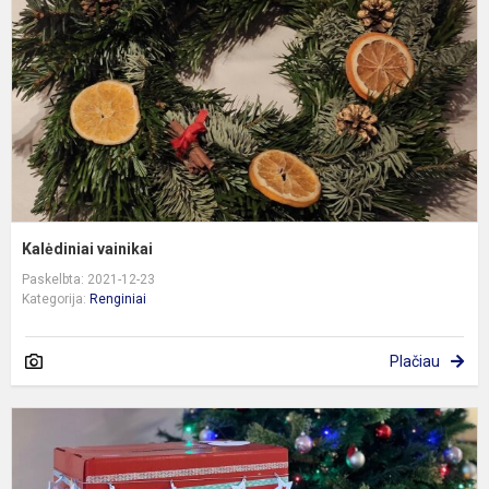
Kalėdiniai vainikai
Paskelbta: 2021-12-23
Kategorija:
Renginiai
Plačiau
K
p