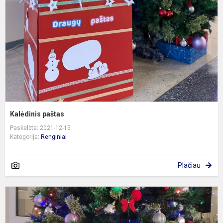
Kalėdinis paštas
Paskelbta: 2021-12-15
Kategorija:
Renginiai
Plačiau
E
į
š