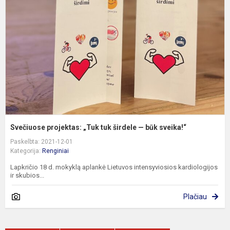
„
t
š
b
s
Svečiuose projektas: „Tuk tuk širdele — būk sveika!“
Paskelbta: 2021-12-01
Kategorija:
Renginiai
Lapkričio 18 d. mokyklą aplankė Lietuvos intensyviosios kardiologijos
ir skubios...
Plačiau