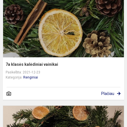
v
7a klasės kalėdiniai vainikai
Paskelbta: 2021-12-23
Kategorija:
Renginiai
Plačiau
K
v