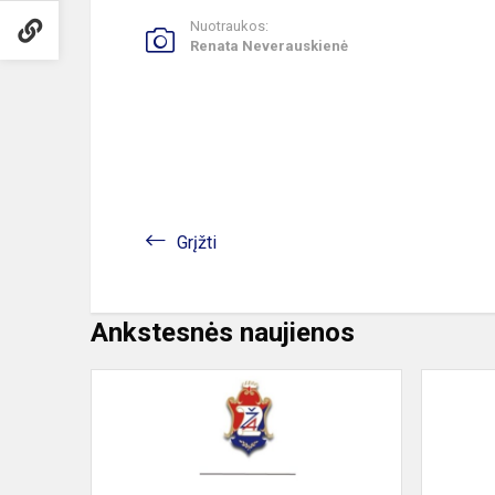
Nuotraukos:
Renata Neverauskienė
Grįžti
Ankstesnės naujienos
Aplinkosau
plakatų
konkursas
„Noriu
gyventi