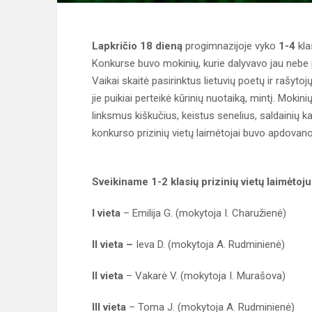
Lapkričio 18 dieną
progimnazijoje vyko
1-4
kla
Konkurse buvo mokinių, kurie dalyvavo jau nebe pir
Vaikai skaitė pasirinktus lietuvių poetų ir rašyto
jie puikiai perteikė kūrinių nuotaiką, mintį. Mokini
linksmus kiškučius, keistus senelius, saldainių kal
konkurso prizinių vietų laimėtojai buvo apdovano
Sveikiname 1-2 klasių prizinių vietų laimėtoju
I vieta
– Emilija G. (mokytoja I. Charužienė)
II vieta –
Ieva D. (mokytoja A. Rudminienė)
II vieta
– Vakarė V. (mokytoja I. Murašova)
III vieta
– Toma J. (mokytoja A. Rudminienė)