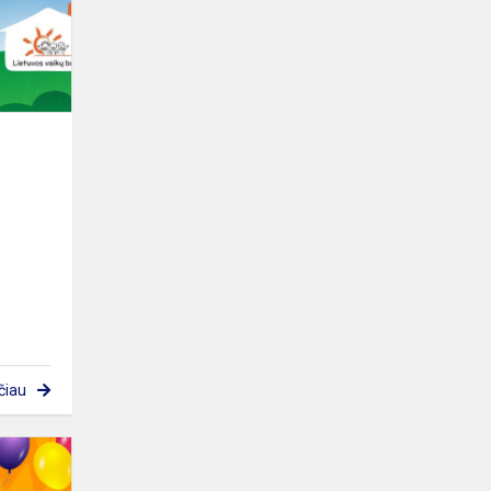
čiau
Kovo
17