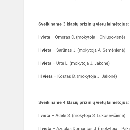
Sveikiname 3 klasių prizinių vietų laimėtojus:
I vieta
– Omeras O. (mokytoja I. Chliupovienė)
II vieta
– Šarūnas J. (mokytoja A. Semėnienė)
II vieta
–
Urtė L. (mokytoja J. Jakonė)
III vieta
– Kostas B. (mokytoja J. Jakonė)
Sveikiname 4 klasių prizinių vietų laimėtojus:
I vieta –
Adelė S. (mokytoja S. Lukoševičienė)
II vieta
– Ąžuolas Domantas J. (mokytoja I. Pake