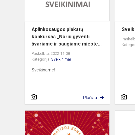
švariame
ir...
Aplinkosaugos plakatų
Svei
konkursas „Noriu gyventi
Paskelb
švariame ir saugiame mieste...
Kategor
Paskelbta: 2022-11-08
Kategorija:
Sveikinimai
Sveikiname!
Plačiau
Sveikiname
S.Jomantait