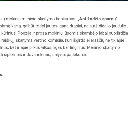
sių mokinių meninio skaitymo konkursas:
„Ant žodžio sparnų“
.
mą kartą, galbūt todėl jautėsi gana drąsiai, nejautė didelio jaudulio..
jų kūrinius. Poezija ir proza mokinių lūpomis skambėjo labai nuoširdžiai
ų raiškųjį skaitymą vertino komisija, kuri išgirdo eilėraščių ne tik apie
nus, bet ir apie pilkus vilkus, ligas bei tinginius. Meninio skaitymo
ti diplomais ir dovanėlėmis, dalyviai padėkomis.
s: