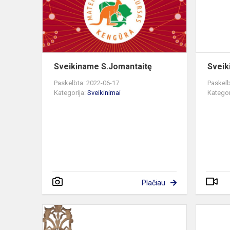
Sveikiname S.Jomantaitę
Sveik
Paskelbta: 2022-06-17
Paskelb
Kategorija:
Sveikinimai
Kategor
Plačiau
Lietuvių
kalbos