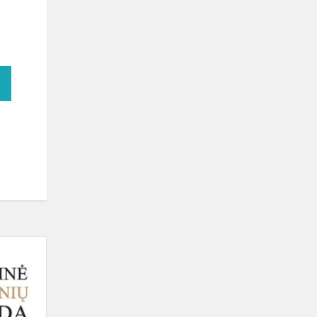
Sveikiname
A.V.
Mazėtį