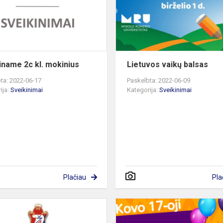
mokinius
iname 2c kl. mokinius
Lietuvos vaikų balsas
ta: 2022-06-17
Paskelbta: 2022-06-09
ija:
Sveikinimai
Kategorija:
Sveikinimai
Plačiau
Pla
Respublikinis
pradinių