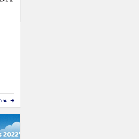
čiau
Lietuvos
vaikų
balsas