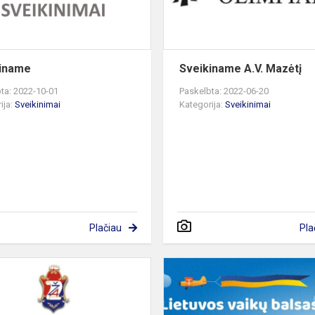
kiname
Sveikiname A.V. Mazėtį
ta: 2022-10-01
Paskelbta: 2022-06-20
ija:
Sveikinimai
Kategorija:
Sveikinimai
Plačiau
Pla
Sveikiname
ę
2c
kl.