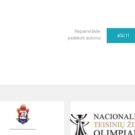
Nepamirškite
11
AČIŪ
padėkoti autoriui
gos
Sveikiname