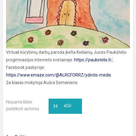
Virtuali kūrybinių darbų paroda įkelta Kėdainių Juozo Paukštelio
progimnazijos interneto svetainėje:
https://paukstelis.lt
/,
Facebook paskyroje:
https://www.emaze.com/@ALRCFORRZ/ydintis-medis
2a klasės mokytoja Aušra Semėnienė
Nepamirškite
34
AČIŪ
padėkoti autoriui