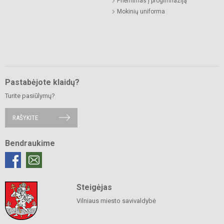
Priėmimas į progimnaziją
Mokinių uniforma
Pastabėjote klaidų?
Turite pasiūlymų?
RAŠYKITE
Bendraukime
Steigėjas
Vilniaus miesto savivaldybė