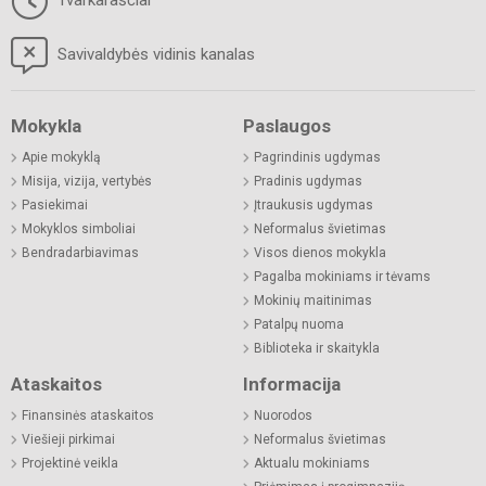
Savivaldybės vidinis kanalas
Mokykla
Paslaugos
Apie mokyklą
Pagrindinis ugdymas
Misija, vizija, vertybės
Pradinis ugdymas
Pasiekimai
Įtraukusis ugdymas
Mokyklos simboliai
Neformalus švietimas
Bendradarbiavimas
Visos dienos mokykla
Pagalba mokiniams ir tėvams
Mokinių maitinimas
Patalpų nuoma
Biblioteka ir skaitykla
Ataskaitos
Informacija
Finansinės ataskaitos
Nuorodos
Viešieji pirkimai
Neformalus švietimas
Projektinė veikla
Aktualu mokiniams