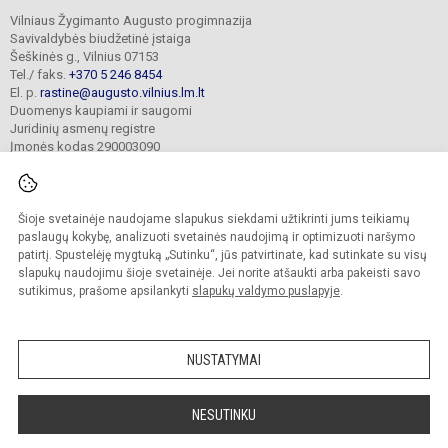
Vilniaus Žygimanto Augusto progimnazija
Savivaldybės biudžetinė įstaiga
Šeškinės g., Vilnius 07153
Tel./ faks.
+370 5 246 8454
El. p.
rastine@augusto.vilnius.lm.lt
Duomenys kaupiami ir saugomi
Juridinių asmenų registre
Įmonės kodas 290003090
Šioje svetainėje naudojame slapukus siekdami užtikrinti jums teikiamų
© 2021. Vilniaus Žygimanto Augusto progimnazija. Visos teisės saugomos.
paslaugų kokybę, analizuoti svetainės naudojimą ir optimizuoti naršymo
Kopijuoti turinį be raštiško mokyklos sutikimo griežtai draudžiama.
patirtį. Spustelėję mygtuką „Sutinku“, jūs patvirtinate, kad sutinkate su visų
slapukų naudojimu šioje svetainėje. Jei norite atšaukti arba pakeisti savo
Versija neįgaliesiems
Slapukų valdymas
sutikimus, prašome apsilankyti
slapukų valdymo puslapyje
.
Mes kuriame mokykloms
SVETAINESMOKYKLOMS.LT
NUSTATYMAI
NESUTINKU