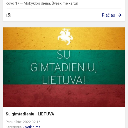
Kovo 17 — Mokyklos diena. Švęskime kartu!
Plačiau
S
g
-
L
Su gimtadieniu - LIETUVA
Paskelbta: 2022-02-16
Kategorija:
Sveikinimai