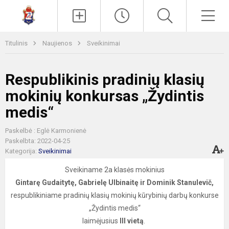
Paieška
Men
Titulinis
Naujienos
Sveikinimai
Respublikinis pradinių klasių
mokinių konkursas „Žydintis
medis“
Paskelbė : Eglė Karmonienė
Paskelbta: 2022-04-25
Kategorija:
Sveikinimai
Sveikiname 2a klasės mokinius
Gintarę Gudaitytę, Gabrielę Ulbinaitę ir Dominik Stanulevič,
respublikiniame pradinių klasių mokinių kūrybinių darbų konkurse
„Žydintis medis“
laimėjusius
III vietą
.