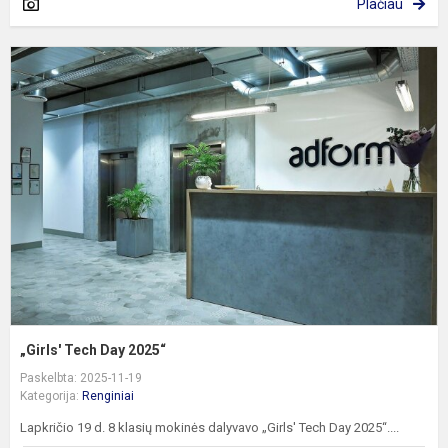
Plačiau
„
T
D
2
„Girls' Tech Day 2025“
Paskelbta: 2025-11-19
Kategorija:
Renginiai
Lapkričio 19 d. 8 klasių mokinės dalyvavo „Girls' Tech Day 2025“....