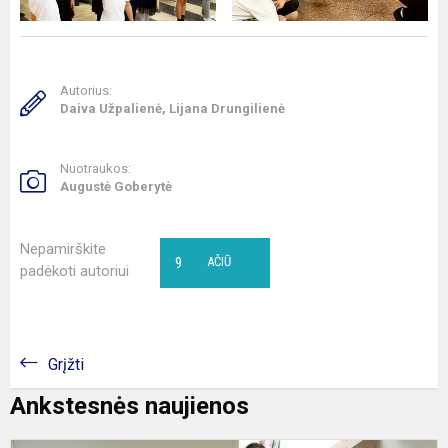
Autorius:
Daiva Užpalienė, Lijana Drungilienė
Nuotraukos:
Augustė Goberytė
Nepamirškite
9
AČIŪ
padėkoti autoriui
Grįžti
Ankstesnės naujienos