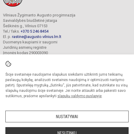
Vilniaus Žygimanto Augusto progimnazija
Savivaldybės biudžetinė įstaiga
Šeškinės g., Vilnius 07153
Tel./ faks.
+370 5 246 8454
El. p.
rastine@augusto.vilnius.lm.lt
Duomenys kaupiami ir saugomi
Juridinių asmenų registre
Įmonės kodas 290003090
Šioje svetainėje naudojame slapukus siekdami užtikrinti jums teikiamų
© 2021. Vilniaus Žygimanto Augusto progimnazija. Visos teisės saugomos.
paslaugų kokybę, analizuoti svetainės naudojimą ir optimizuoti naršymo
Kopijuoti turinį be raštiško mokyklos sutikimo griežtai draudžiama.
patirtį. Spustelėję mygtuką „Sutinku“, jūs patvirtinate, kad sutinkate su visų
slapukų naudojimu šioje svetainėje. Jei norite atšaukti arba pakeisti savo
Versija neįgaliesiems
Slapukų valdymas
sutikimus, prašome apsilankyti
slapukų valdymo puslapyje
.
Mes kuriame mokykloms
SVETAINESMOKYKLOMS.LT
NUSTATYMAI
NESUTINKU