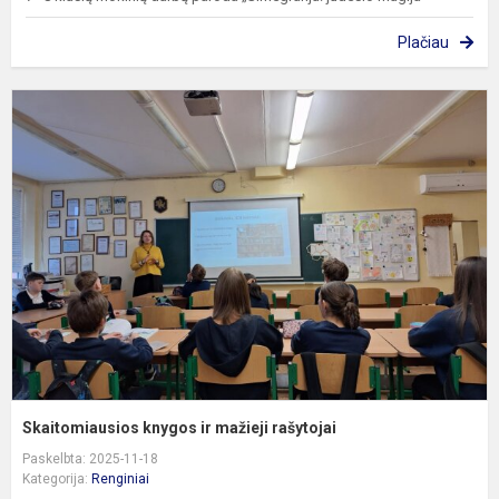
Plačiau
S
k
ir
m
r
Skaitomiausios knygos ir mažieji rašytojai
Paskelbta: 2025-11-18
Kategorija:
Renginiai