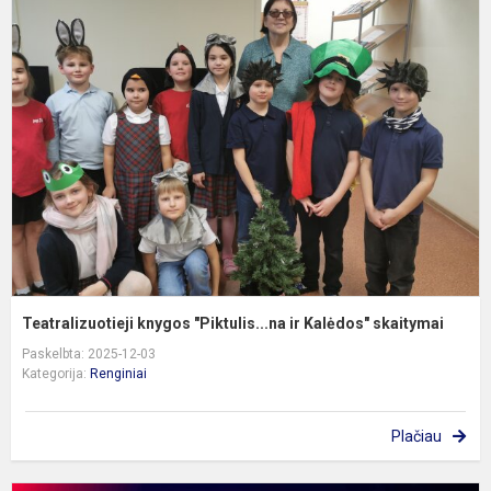
T
k
"
ir
K
s
Teatralizuotieji knygos "Piktulis...na ir Kalėdos" skaitymai
Paskelbta: 2025-12-03
Kategorija:
Renginiai
Plačiau