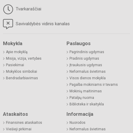
Tvarkaraščiai
Savivaldybės vidinis kanalas
Mokykla
Paslaugos
Apie mokyklą
Pagrindinis ugdymas
Misija, vizija, vertybės
Pradinis ugdymas
Pasiekimai
Įtraukusis ugdymas
Mokyklos simboliai
Neformalus švietimas
Bendradarbiavimas
Visos dienos mokykla
Pagalba mokiniams ir tėvams
Mokinių maitinimas
Patalpų nuoma
Biblioteka ir skaitykla
Ataskaitos
Informacija
Finansinės ataskaitos
Nuorodos
Viešieji pirkimai
Neformalus švietimas