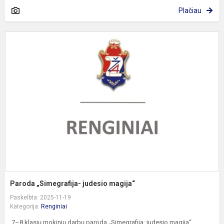
Plačiau
P
„
j
m
Paroda „Simegrafija- judesio magija“
Paskelbta: 2025-11-19
Kategorija:
Renginiai
7–8 klasių mokinių darbų paroda „Simegrafija: judesio magija“