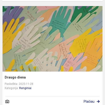
D
d
Draugo diena
Paskelbta: 2025-11-28
Kategorija:
Renginiai
Plačiau