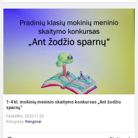
1
4
kl
m
m
s
k
„
ž
s
1-4 kl. mokinių meninio skaitymo konkursas „Ant žodžio
sparnų“
Paskelbta: 2025-11-20
Kategorija:
Renginiai