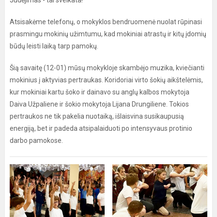
Judėjimas - tai sveikata!
Atsisakėme telefonų, o mokyklos bendruomenė nuolat rūpinasi
prasmingu mokinių užimtumu, kad mokiniai atrastų ir kitų įdomių
būdų leisti laiką tarp pamokų.
Šią savaitę (12-01) mūsų mokykloje skambėjo muzika, kviečianti
mokinius į aktyvias pertraukas. Koridoriai virto šokių aikštelėmis,
kur mokiniai kartu šoko ir dainavo su anglų kalbos mokytoja
Daiva Užpaliene ir šokio mokytoja Lijana Drungiliene. Tokios
pertraukos ne tik pakelia nuotaiką, išlaisvina susikaupusią
energiją, bet ir padeda atsipalaiduoti po intensyvaus protinio
darbo pamokose.