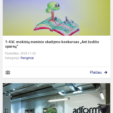
k
„
ž
s
1-4 kl. mokinių meninio skaitymo konkursas „Ant žodžio
sparnų“
Paskelbta: 2025-11-20
Kategorija:
Renginiai
Plačiau
„
T
D
2