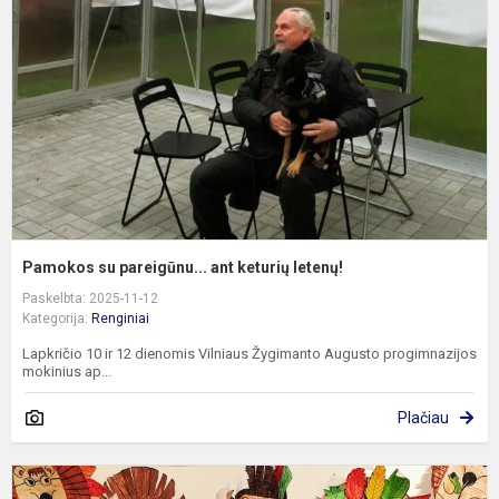
a
k
l
Pamokos su pareigūnu... ant keturių letenų!
Paskelbta: 2025-11-12
Kategorija:
Renginiai
Lapkričio 10 ir 12 dienomis Vilniaus Žygimanto Augusto progimnazijos
mokinius ap...
Plačiau
P