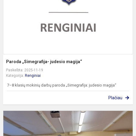
Paroda „Simegrafija- judesio magija“
Paskelbta: 2025-11-19
Kategorija:
Renginiai
7–8 klasių mokinių darbų paroda „Simegrafija: judesio magija“
Plačiau
S
k
ir
m