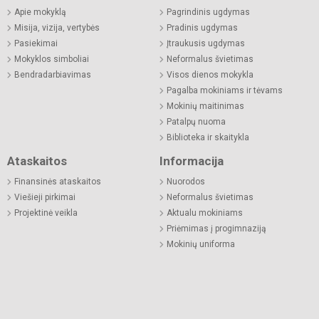
Apie mokyklą
Pagrindinis ugdymas
Misija, vizija, vertybės
Pradinis ugdymas
Pasiekimai
Įtraukusis ugdymas
Mokyklos simboliai
Neformalus švietimas
Bendradarbiavimas
Visos dienos mokykla
Pagalba mokiniams ir tėvams
Mokinių maitinimas
Patalpų nuoma
Biblioteka ir skaitykla
Ataskaitos
Informacija
Finansinės ataskaitos
Nuorodos
Viešieji pirkimai
Neformalus švietimas
Projektinė veikla
Aktualu mokiniams
Priėmimas į progimnaziją
Mokinių uniforma