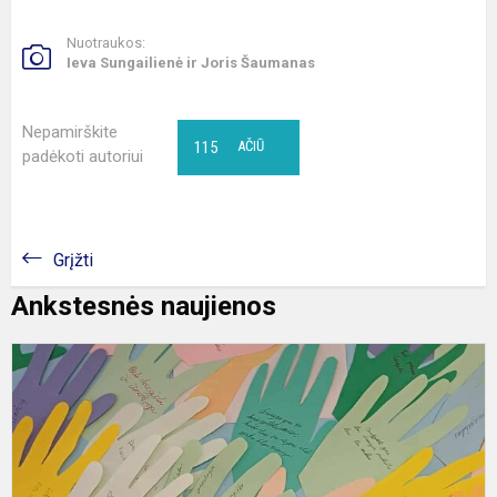
Nuotraukos:
Ieva Sungailienė ir Joris Šaumanas
Nepamirškite
115
AČIŪ
padėkoti autoriui
Grįžti
Ankstesnės naujienos
D
d