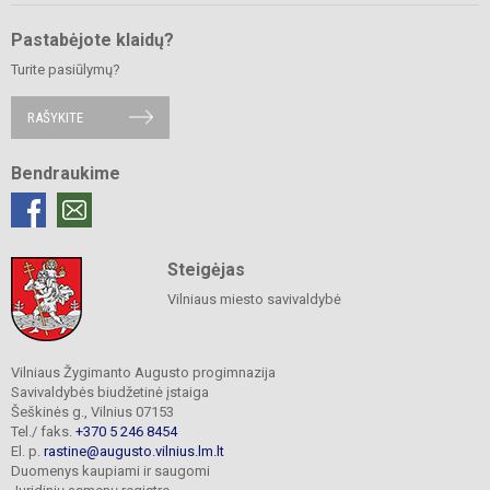
Pastabėjote klaidų?
Turite pasiūlymų?
RAŠYKITE
Bendraukime
Steigėjas
Vilniaus miesto savivaldybė
Vilniaus Žygimanto Augusto progimnazija
Savivaldybės biudžetinė įstaiga
Šeškinės g., Vilnius 07153
Tel./ faks.
+370 5 246 8454
El. p.
rastine@augusto.vilnius.lm.lt
Duomenys kaupiami ir saugomi