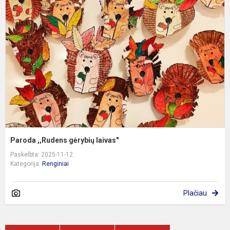
,
g
l
Paroda ,,Rudens gėrybių laivas"
Paskelbta: 2025-11-12
Kategorija:
Renginiai
Plačiau