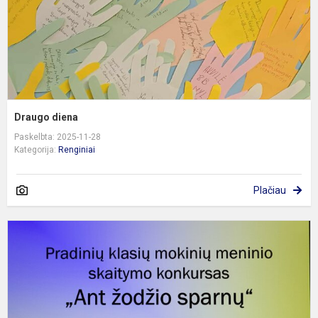
Draugo diena
Paskelbta: 2025-11-28
Kategorija:
Renginiai
Plačiau
1
4
kl
m
m
s