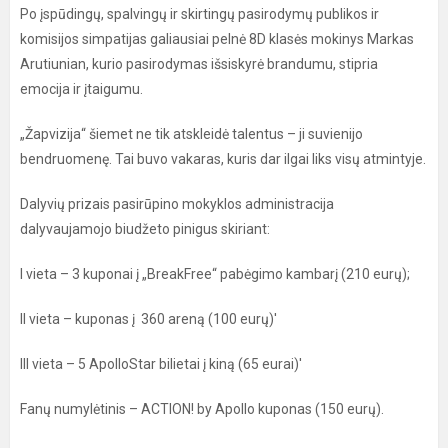
Po įspūdingų, spalvingų ir skirtingų pasirodymų publikos ir
komisijos simpatijas galiausiai pelnė 8D klasės mokinys Markas
Arutiunian, kurio pasirodymas išsiskyrė brandumu, stipria
emocija ir įtaigumu.
„Žapvizija“ šiemet ne tik atskleidė talentus – ji suvienijo
bendruomenę. Tai buvo vakaras, kuris dar ilgai liks visų atmintyje.
Dalyvių prizais pasirūpino mokyklos administracija
dalyvaujamojo biudžeto pinigus skiriant:
I vieta – 3 kuponai į „BreakFree“ pabėgimo kambarį (210 eurų);
II vieta – kuponas į 360 areną (100 eurų)'
III vieta – 5 ApolloStar bilietai į kiną (65 eurai)'
Fanų numylėtinis – ACTION! by Apollo kuponas (150 eurų).