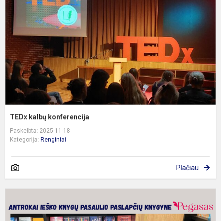
TEDx kalbų konferencija
Paskelbta: 2025-11-18
Kategorija:
Renginiai
Plačiau
K
p
p