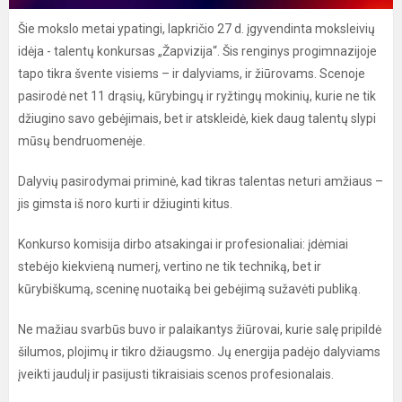
Šie mokslo metai ypatingi, lapkričio 27 d. įgyvendinta moksleivių
idėja - talentų konkursas „Žapvizija“. Šis renginys progimnazijoje
tapo tikra švente visiems – ir dalyviams, ir žiūrovams. Scenoje
pasirodė net 11 drąsių, kūrybingų ir ryžtingų mokinių, kurie ne tik
džiugino savo gebėjimais, bet ir atskleidė, kiek daug talentų slypi
mūsų bendruomenėje.
Dalyvių pasirodymai priminė, kad tikras talentas neturi amžiaus –
jis gimsta iš noro kurti ir džiuginti kitus.
Konkurso komisija dirbo atsakingai ir profesionaliai: įdėmiai
stebėjo kiekvieną numerį, vertino ne tik techniką, bet ir
kūrybiškumą, sceninę nuotaiką bei gebėjimą sužavėti publiką.
Ne mažiau svarbūs buvo ir palaikantys žiūrovai, kurie salę pripildė
šilumos, plojimų ir tikro džiaugsmo. Jų energija padėjo dalyviams
įveikti jaudulį ir pasijusti tikraisiais scenos profesionalais.