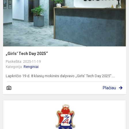
„Girls' Tech Day 2025“
Paskelbta: 2025-11-19
Kategorija:
Renginiai
Lapkričio 19 d. 8 klasių mokinės dalyvavo „Girls' Tech Day 2025“....
Plačiau
P
„
j
m