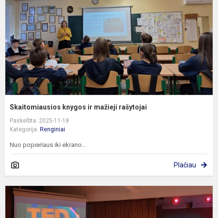
r
Skaitomiausios knygos ir mažieji rašytojai
Paskelbta: 2025-11-18
Kategorija:
Renginiai
Nuo popieriaus iki ekrano...
Plačiau
T
k
k