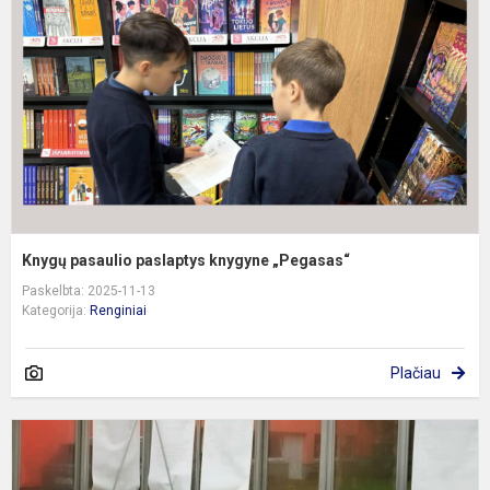
k
„
Knygų pasaulio paslaptys knygyne „Pegasas“
Paskelbta: 2025-11-13
Kategorija:
Renginiai
Plačiau
P
s
p