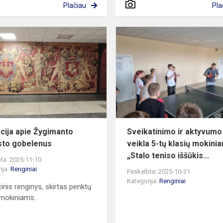
Plačiau
Pla
Edukacija
apie
Žygimanto
Augusto
gobelenus
cija apie Žygimanto
Sveikatinimo ir aktyvumo
to gobelenus
veikla 5-tų klasių mokini
„Stalo teniso iššūkis...
ta: 2025-11-10
ija:
Renginiai
Paskelbta: 2025-10-31
Kategorija:
Renginiai
inis renginys, skirtas penktų
 mokiniams.