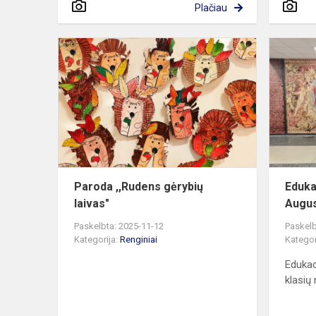
Plačiau
Paroda
,,Rudens
gėrybių
laivas"
Paroda ,,Rudens gėrybių
Eduka
laivas"
Augus
Paskelbta: 2025-11-12
Paskelb
Kategorija:
Renginiai
Kategor
Edukac
klasių