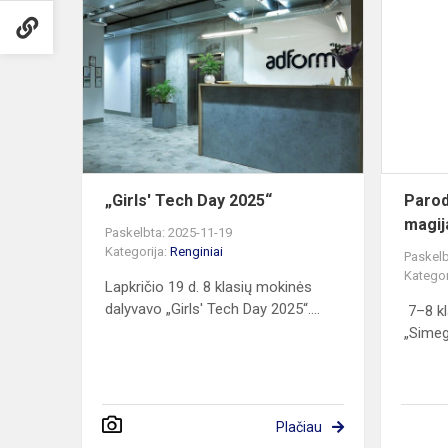
Tech
Day
2025“
„Girls' Tech Day 2025“
Parod
magij
Paskelbta: 2025-11-19
Kategorija:
Renginiai
Paskelb
Kategor
Lapkričio 19 d. 8 klasių mokinės
dalyvavo „Girls' Tech Day 2025“....
7–8 kl
„Simeg
Plačiau