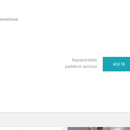
oševičienė
Nepamirškite
18
AČIŪ
padėkoti autoriui
Paroda