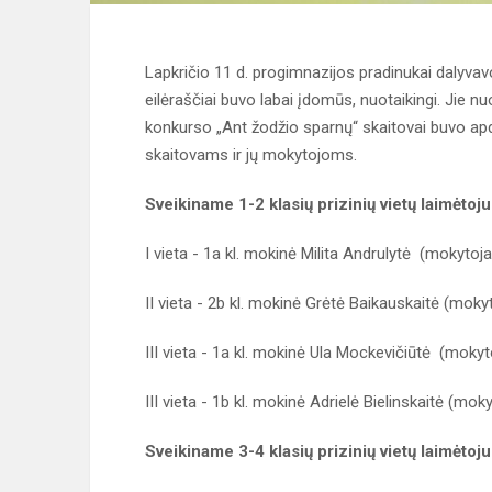
Lapkričio 11 d. progimnazijos pradinukai dalyv
eilėraščiai buvo labai įdomūs, nuotaikingi. Jie nu
konkurso „Ant žodžio sparnų“ skaitovai buvo ap
skaitovams ir jų mokytojoms.
Sveikiname 1-2 klasių prizinių vietų laimėtoju
I vieta - 1a kl. mokinė Milita Andrulytė (mokytoj
II vieta - 2b kl. mokinė Grėtė Baikauskaitė (moky
III vieta - 1a kl. mokinė Ula Mockevičiūtė (mokyt
III vieta - 1b kl. mokinė Adrielė Bielinskaitė (mok
Sveikiname 3-4 klasių prizinių vietų laimėtoju