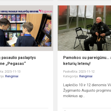
Knygų
pasaulio
paslaptys
knygyne
„Pegasas“
 pasaulio paslaptys
Pamokos su pareigūnu... 
ne „Pegasas“
keturių letenų!
ta: 2025-11-13
Paskelbta: 2025-11-12
ija:
Renginiai
Kategorija:
Renginiai
Lapkričio 10 ir 12 dienomis Vi
Žygimanto Augusto progimna
mokinius ap...