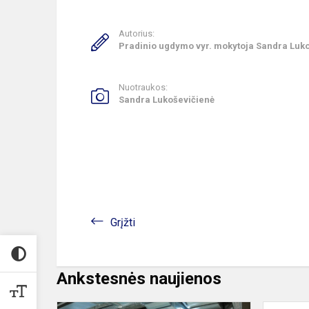
Autorius:
Pradinio ugdymo vyr. mokytoja Sandra Luk
Nuotraukos:
Sandra Lukoševičienė
Grįžti
Ankstesnės naujienos
„Girls'