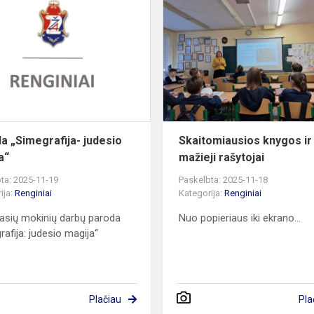
„Simegrafija-
judesio
magija“
a „Simegrafija- judesio
Skaitomiausios knygos ir
a“
mažieji rašytojai
ta: 2025-11-19
Paskelbta: 2025-11-18
ija:
Renginiai
Kategorija:
Renginiai
asių mokinių darbų paroda
Nuo popieriaus iki ekrano...
rafija: judesio magija“
Plačiau
Pla