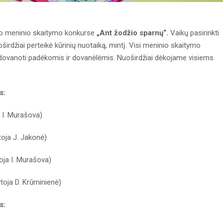
avo meninio skaitymo konkurse
„Ant žodžio sparnų“.
Vaikų pasirinkti
oširdžiai perteikė kūrinių nuotaiką, mintį. Visi meninio skaitymo
dovanoti padėkomis ir dovanėlėmis. Nuoširdžiai dėkojame visiems
s:
a I. Murašova)
toja J. Jakonė)
oja I. Murašova)
ytoja D. Krūminienė)
s: