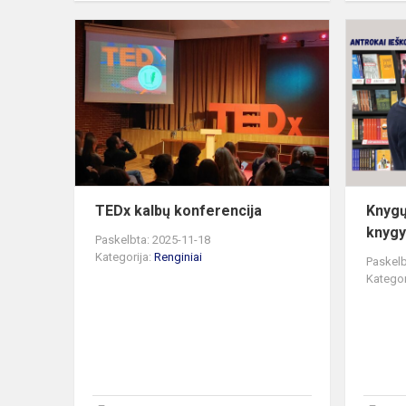
TEDx
kalbų
konferencija
TEDx kalbų konferencija
Knygų
knygy
Paskelbta: 2025-11-18
Kategorija:
Renginiai
Paskelb
Kategor