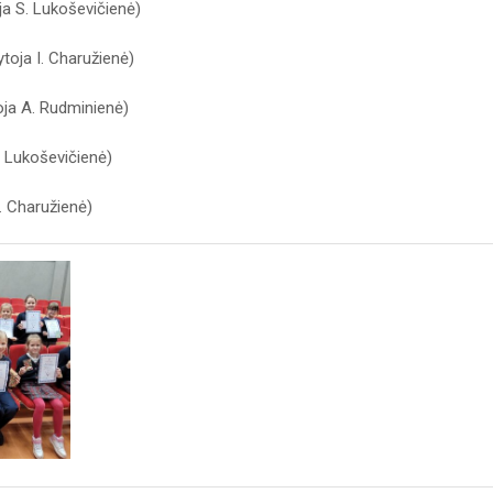
ja S. Lukoševičienė)
ytoja I. Charužienė)
oja A. Rudminienė)
S. Lukoševičienė)
I. Charužienė)