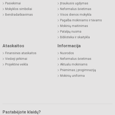
Pasiekimai
Įtraukusis ugdymas
Mokyklos simboliai
Neformalus švietimas
Bendradarbiavimas
Visos dienos mokykla
Pagalba mokiniams ir tėvams
Mokinių maitinimas
Patalpų nuoma
Biblioteka ir skaitykla
Ataskaitos
Informacija
Finansinės ataskaitos
Nuorodos
Viešieji pirkimai
Neformalus švietimas
Projektinė veikla
Aktualu mokiniams
Priėmimas į progimnaziją
Mokinių uniforma
Pastabėjote klaidų?