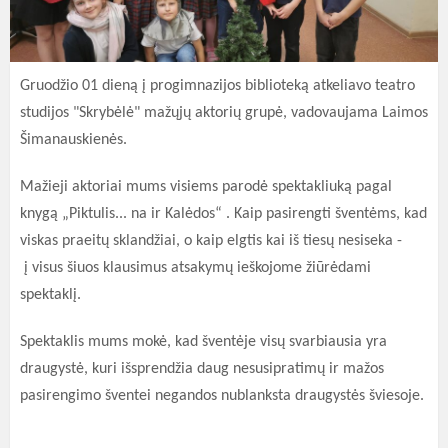
Gruodžio 01 dieną į progimnazijos biblioteką atkeliavo teatro
studijos "Skrybėlė" mažųjų aktorių grupė, vadovaujama Laimos
Šimanauskienės.
Mažieji aktoriai mums visiems parodė spektakliuką pagal
knygą „Piktulis... na ir Kalėdos“ . Kaip pasirengti šventėms, kad
viskas praeitų sklandžiai, o kaip elgtis kai iš tiesų nesiseka -
į visus šiuos klausimus atsakymų ieškojome žiūrėdami
spektaklį.
Spektaklis mums mokė, kad šventėje visų svarbiausia yra
draugystė, kuri išsprendžia daug nesusipratimų ir mažos
pasirengimo šventei negandos nublanksta draugystės šviesoje.