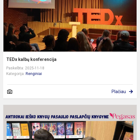
TEDx kalbų konferencija
Paskelbta: 2025-11-18
Kategorija:
Renginiai
Plačiau
K
p
p
k
„