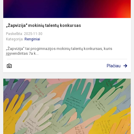
„Žapvizija" mokinių talentų konkursas
Paskelbta: 2025-11-30
Kategorija:
Renginiai
„Žapvizija" tai progimnazijos mokinių talentų konkursas, kuris
įgyvendintas 7a k...
Plačiau
D
d