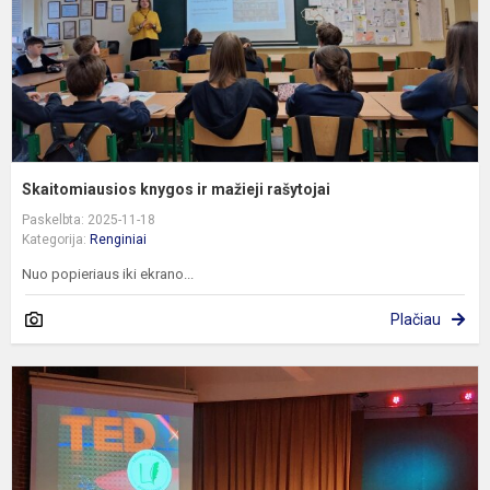
Skaitomiausios knygos ir mažieji rašytojai
Paskelbta: 2025-11-18
Kategorija:
Renginiai
Nuo popieriaus iki ekrano...
Plačiau
T
k
k