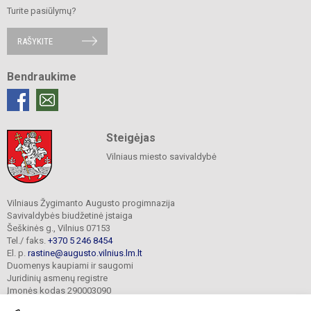
Turite pasiūlymų?
RAŠYKITE
Bendraukime
Steigėjas
Vilniaus miesto savivaldybė
Vilniaus Žygimanto Augusto progimnazija
Savivaldybės biudžetinė įstaiga
Šeškinės g., Vilnius 07153
Tel./ faks.
+370 5 246 8454
El. p.
rastine@augusto.vilnius.lm.lt
Duomenys kaupiami ir saugomi
Juridinių asmenų registre
Įmonės kodas 290003090