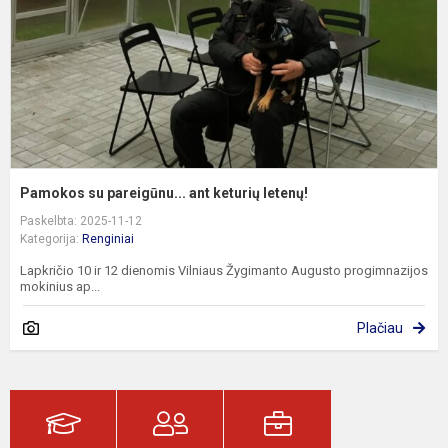
l
Pamokos su pareigūnu... ant keturių letenų!
Paskelbta: 2025-11-12
Kategorija:
Renginiai
Lapkričio 10 ir 12 dienomis Vilniaus Žygimanto Augusto progimnazijos
mokinius ap...
Plačiau