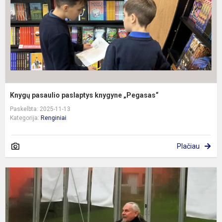
Knygų pasaulio paslaptys knygyne „Pegasas“
Paskelbta: 2025-11-13
Kategorija:
Renginiai
Plačiau
P
s
p
a
k