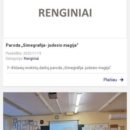
Paroda „Simegrafija- judesio magija“
Paskelbta: 2025-11-19
Kategorija:
Renginiai
7–8 klasių mokinių darbų paroda „Simegrafija: judesio magija“
Plačiau
S
k
ir
m
r