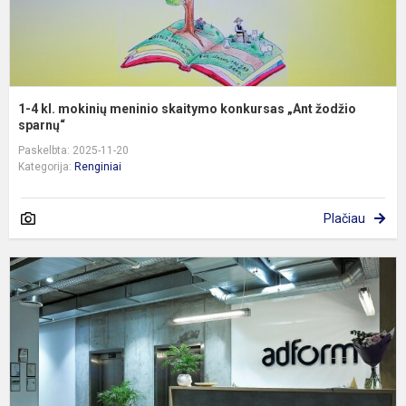
ž
s
1-4 kl. mokinių meninio skaitymo konkursas „Ant žodžio
sparnų“
Paskelbta: 2025-11-20
Kategorija:
Renginiai
Plačiau
„
T
D
2