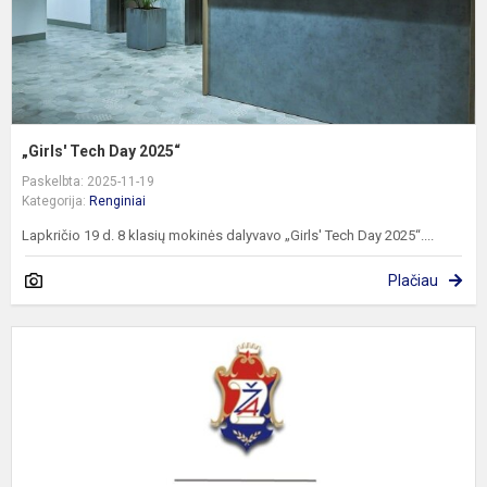
„Girls' Tech Day 2025“
Paskelbta: 2025-11-19
Kategorija:
Renginiai
Lapkričio 19 d. 8 klasių mokinės dalyvavo „Girls' Tech Day 2025“....
Plačiau
P
„
j
m