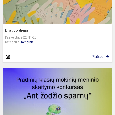
Draugo diena
Paskelbta: 2025-11-28
Kategorija:
Renginiai
Plačiau
1
4
kl
m
m
s
k
„