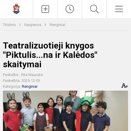
Paieška
Men
Titulinis
Naujienos
Renginiai
Teatralizuotieji knygos
"Piktulis...na ir Kalėdos"
skaitymai
Paskelbė : Rita Maurukė
Paskelbta: 2025-12-03
Kategorija:
Renginiai