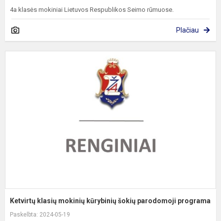
4a klasės mokiniai Lietuvos Respublikos Seimo rūmuose.
Plačiau
K
k
m
k
š
p
p
Ketvirtų klasių mokinių kūrybinių šokių parodomoji programa
Paskelbta: 2024-05-19