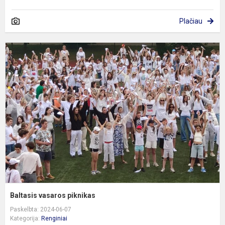
Plačiau
B
v
p
Baltasis vasaros piknikas
Paskelbta: 2024-06-07
Kategorija:
Renginiai