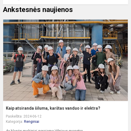
Ankstesnės naujienos
K
a
š
k
v
ir
e
Kaip atsiranda šiluma, karštas vanduo ir elektra?
Paskelbta: 2024-06-12
Kategorija:
Renginiai
4a klasės mokiniai gerajame Vilniaus monstre.