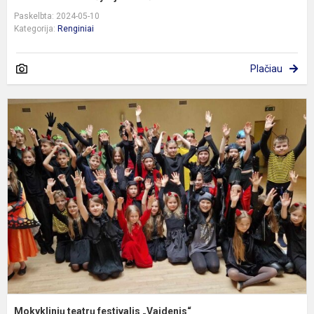
Paskelbta: 2024-05-10
Kategorija:
Renginiai
Plačiau
M
t
f
„
Mokyklinių teatrų festivalis „Vaidenis“