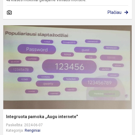
Plačiau
I
p
„
i
Integruota pamoka „Augu internete"
Paskelbta: 2024-06-07
Kategorija:
Renginiai