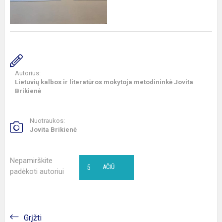
Autorius:
Lietuvių kalbos ir literatūros mokytoja metodininkė Jovita
Brikienė
Nuotraukos:
Jovita Brikienė
Nepamirškite
5
AČIŪ
padėkoti autoriui
Grįžti