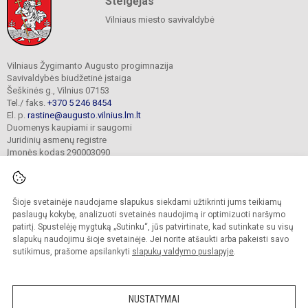
Steigėjas
Vilniaus miesto savivaldybė
Vilniaus Žygimanto Augusto progimnazija
Savivaldybės biudžetinė įstaiga
Šeškinės g., Vilnius 07153
Tel./ faks.
+370 5 246 8454
El. p.
rastine@augusto.vilnius.lm.lt
Duomenys kaupiami ir saugomi
Juridinių asmenų registre
Įmonės kodas 290003090
Šioje svetainėje naudojame slapukus siekdami užtikrinti jums teikiamų
© 2021. Vilniaus Žygimanto Augusto progimnazija. Visos teisės saugomos.
paslaugų kokybę, analizuoti svetainės naudojimą ir optimizuoti naršymo
Kopijuoti turinį be raštiško mokyklos sutikimo griežtai draudžiama.
patirtį. Spustelėję mygtuką „Sutinku“, jūs patvirtinate, kad sutinkate su visų
slapukų naudojimu šioje svetainėje. Jei norite atšaukti arba pakeisti savo
Versija neįgaliesiems
Slapukų valdymas
sutikimus, prašome apsilankyti
slapukų valdymo puslapyje
.
Mes kuriame mokykloms
SVETAINESMOKYKLOMS.LT
NUSTATYMAI