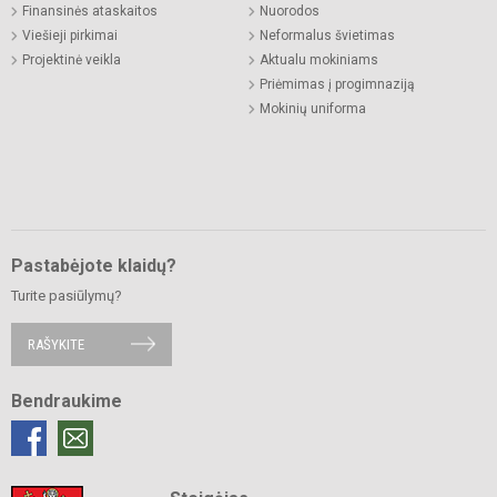
Finansinės ataskaitos
Nuorodos
Viešieji pirkimai
Neformalus švietimas
Projektinė veikla
Aktualu mokiniams
Priėmimas į progimnaziją
Mokinių uniforma
Pastabėjote klaidų?
Turite pasiūlymų?
RAŠYKITE
Bendraukime