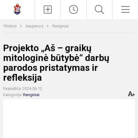
Paieška
Men
Titulinis
Naujienos
Renginiai
Projekto „Aš – graikų
mitologinė būtybė“ darbų
parodos pristatymas ir
refleksija
Paskelbta: 2024-06-12
Kategorija:
Renginiai