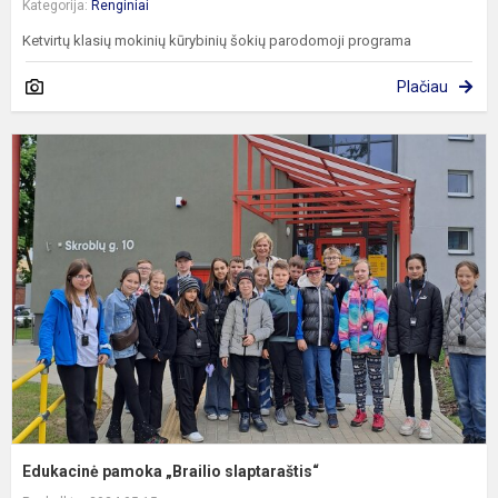
Kategorija:
Renginiai
Ketvirtų klasių mokinių kūrybinių šokių parodomoji programa
Plačiau
E
p
„
s
Edukacinė pamoka „Brailio slaptaraštis“