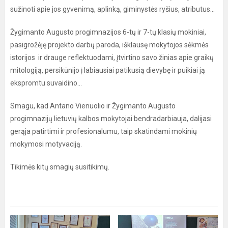
sužinoti apie jos gyvenimą, aplinką, giminystės ryšius, atributus...
Žygimanto Augusto progimnazijos 6-tų ir 7-tų klasių mokiniai,
pasigrožėję projekto darbų paroda, išklausę mokytojos sėkmės
istorijos ir drauge reflektuodami, įtvirtino savo žinias apie graikų
mitologiją, persikūnijo į labiausiai patikusią dievybę ir puikiai ją
ekspromtu suvaidino...
Smagu, kad Antano Vienuolio ir Žygimanto Augusto
progimnazijų lietuvių kalbos mokytojai bendradarbiauja, dalijasi
gerąja patirtimi ir profesionalumu, taip skatindami mokinių
mokymosi motyvaciją.
Tikimės kitų smagių susitikimų.