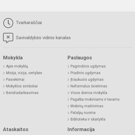
Tvarkaraščiai
Savivaldybės vidinis kanalas
Mokykla
Paslaugos
Apie mokyklą
Pagrindinis ugdymas
Misija, vizija, vertybės
Pradinis ugdymas
Pasiekimai
Įtraukusis ugdymas
Mokyklos simboliai
Neformalus švietimas
Bendradarbiavimas
Visos dienos mokykla
Pagalba mokiniams ir tėvams
Mokinių maitinimas
Patalpų nuoma
Biblioteka ir skaitykla
Ataskaitos
Informacija