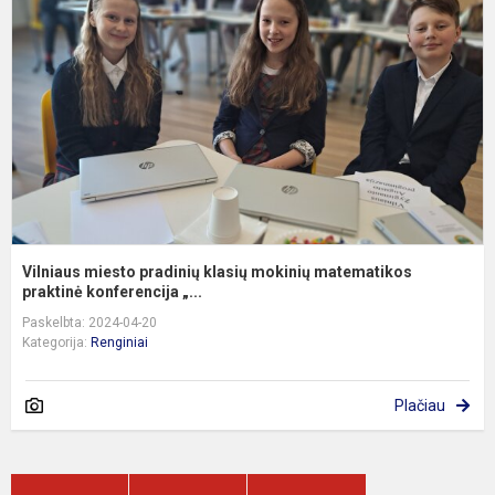
p
k
m
m
p
Vilniaus miesto pradinių klasių mokinių matematikos
praktinė konferencija „...
Paskelbta: 2024-04-20
Kategorija:
Renginiai
Plačiau