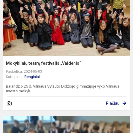
Mokyklinių teatrų festivalis „Vaidenis“
Paskelbta: 2024-05-03
Kategorija:
Renginiai
Balandžio 25 d. Vilniaus Vytauto Didžiojo gimnazijoje vyko Vilniaus
miesto mokyk...
Plačiau
V
m