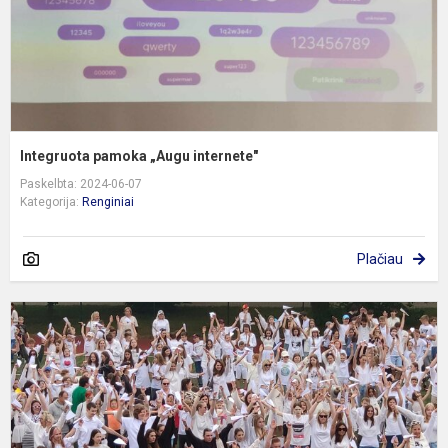
Integruota pamoka „Augu internete"
Paskelbta: 2024-06-07
Kategorija:
Renginiai
Plačiau
B
v
p