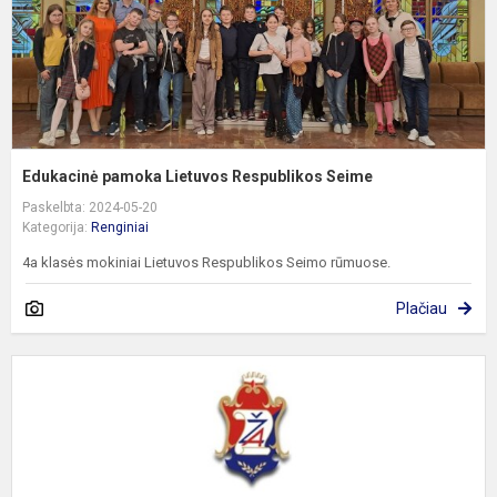
Edukacinė pamoka Lietuvos Respublikos Seime
Paskelbta: 2024-05-20
Kategorija:
Renginiai
4a klasės mokiniai Lietuvos Respublikos Seimo rūmuose.
Plačiau
K
k
m
k
š