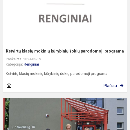
p
p
Ketvirtų klasių mokinių kūrybinių šokių parodomoji programa
Paskelbta: 2024-05-19
Kategorija:
Renginiai
Ketvirtų klasių mokinių kūrybinių šokių parodomoji programa
Plačiau
E
p
„
s