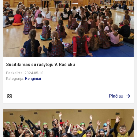
R
Susitikimas su rašytoju V. Račicku
Paskelbta: 2024-05-10
Kategorija:
Renginiai
Plačiau
M
t
f
„