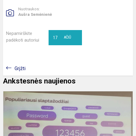
Nuotraukos:
Aušra Semėnienė
Nepamirškite
17
AČIŪ
padėkoti autoriui
Grįžti
Ankstesnės naujienos
I
p
„
i