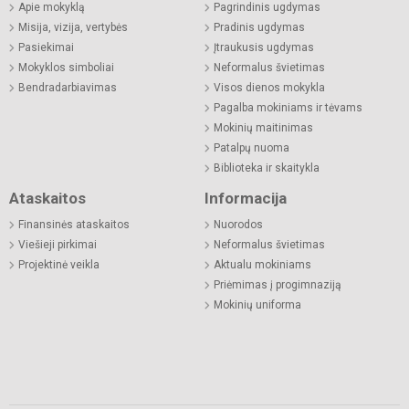
Apie mokyklą
Pagrindinis ugdymas
Misija, vizija, vertybės
Pradinis ugdymas
Pasiekimai
Įtraukusis ugdymas
Mokyklos simboliai
Neformalus švietimas
Bendradarbiavimas
Visos dienos mokykla
Pagalba mokiniams ir tėvams
Mokinių maitinimas
Patalpų nuoma
Biblioteka ir skaitykla
Ataskaitos
Informacija
Finansinės ataskaitos
Nuorodos
Viešieji pirkimai
Neformalus švietimas
Projektinė veikla
Aktualu mokiniams
Priėmimas į progimnaziją
Mokinių uniforma