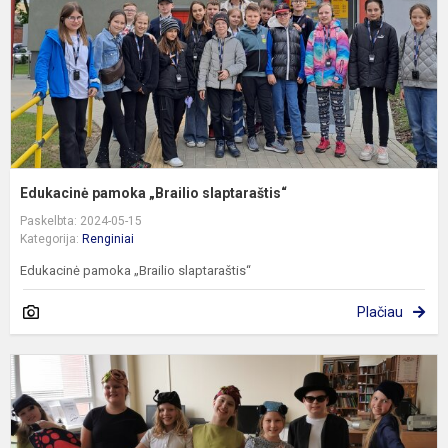
Edukacinė pamoka „Brailio slaptaraštis“
Paskelbta: 2024-05-15
Kategorija:
Renginiai
Edukacinė pamoka „Brailio slaptaraštis“
Plačiau
T
k
s