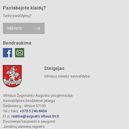
Pastabėjote klaidų?
Turite pasiūlymų?
RAŠYKITE
Bendraukime
Steigėjas
Vilniaus miesto savivaldybė
Vilniaus Žygimanto Augusto progimnazija
Savivaldybės biudžetinė įstaiga
Šeškinės g., Vilnius 07153
Tel./ faks.
+370 5 246 8454
El. p.
rastine@augusto.vilnius.lm.lt
Duomenys kaupiami ir saugomi
Juridinių asmenų registre