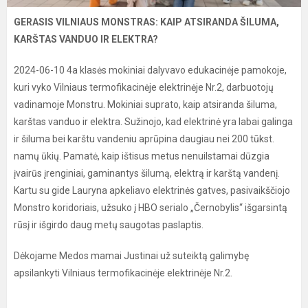
GERASIS VILNIAUS MONSTRAS: KAIP ATSIRANDA ŠILUMA,
KARŠTAS VANDUO IR ELEKTRA?
2024-06-10 4a klasės mokiniai dalyvavo edukacinėje pamokoje,
kuri vyko Vilniaus termofikacinėje elektrinėje Nr.2, darbuotojų
vadinamoje Monstru. Mokiniai suprato, kaip atsiranda šiluma,
karštas vanduo ir elektra. Sužinojo, kad elektrinė yra labai galinga
ir šiluma bei karštu vandeniu aprūpina daugiau nei 200 tūkst.
namų ūkių. Pamatė, kaip ištisus metus nenuilstamai dūzgia
įvairūs įrenginiai, gaminantys šilumą, elektrą ir karštą vandenį.
Kartu su gide Lauryna apkeliavo elektrinės gatves, pasivaikščiojo
Monstro koridoriais, užsuko į HBO serialo „Černobylis“ išgarsintą
rūsį ir išgirdo daug metų saugotas paslaptis.
Dėkojame Medos mamai Justinai už suteiktą galimybę
apsilankyti Vilniaus termofikacinėje elektrinėje Nr.2.