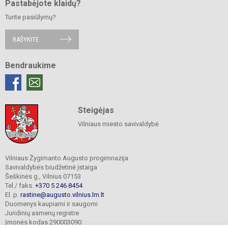
Pastabėjote klaidų?
Turite pasiūlymų?
RAŠYKITE
Bendraukime
Steigėjas
Vilniaus miesto savivaldybė
Vilniaus Žygimanto Augusto progimnazija
Savivaldybės biudžetinė įstaiga
Šeškinės g., Vilnius 07153
Tel./ faks.
+370 5 246 8454
El. p.
rastine@augusto.vilnius.lm.lt
Duomenys kaupiami ir saugomi
Juridinių asmenų registre
Įmonės kodas 290003090