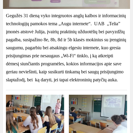
Gegužės 31 dieną vyko integruotos anglų kalbos ir informacinių
technologijų pamokos tema „Augu internete“. UAB „Telia”
įmonės atstovė Julija, įvairių praktinių užduotėlių bei pavyzdžių
pagalba, susipažino 8e, 8b, 8d ir 5b klasės mokinius su įrenginių
saugumu, pagarbiu bei atsakingu elgesiu internete, kuo gresia
prisijungimas prie nesaugaus „Wi-Fi“ tinklo, į ką atkreipti
dėmesį siunčiantis programėles, kokios informacijos apie save
geriau neviešinti, kaip susikurti tinkamą bei saugų prisijungimo
slaptažodį, bei ką daryti, jei tapai elektroninių patyčių auka.