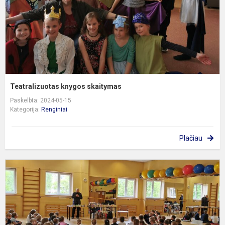
Teatralizuotas knygos skaitymas
Paskelbta: 2024-05-15
Kategorija:
Renginiai
Plačiau
S
s
r
V.
R