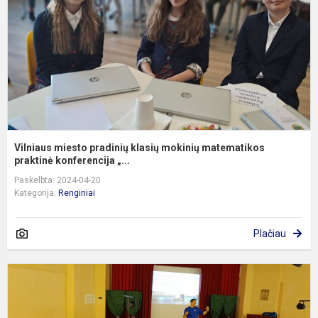
m
m
p
Vilniaus miesto pradinių klasių mokinių matematikos
praktinė konferencija „...
Paskelbta: 2024-04-20
Kategorija:
Renginiai
Plačiau
I
e
p