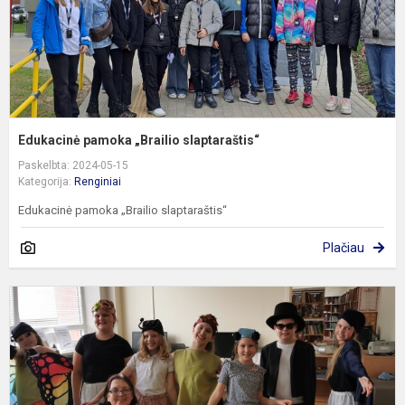
Edukacinė pamoka „Brailio slaptaraštis“
Paskelbta: 2024-05-15
Kategorija:
Renginiai
Edukacinė pamoka „Brailio slaptaraštis“
Plačiau
T
k
s