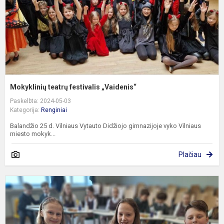
Mokyklinių teatrų festivalis „Vaidenis“
Paskelbta: 2024-05-03
Kategorija:
Renginiai
Balandžio 25 d. Vilniaus Vytauto Didžiojo gimnazijoje vyko Vilniaus
miesto mokyk...
Plačiau
V
m
p
k