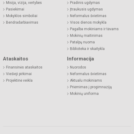
Misija, vizija, vertybės
Pradinis ugdymas
Pasiekimai
Įtraukusis ugdymas
Mokyklos simboliai
Neformalus švietimas
Bendradarbiavimas
Visos dienos mokykla
Pagalba mokiniams ir tėvams
Mokinių maitinimas
Patalpų nuoma
Biblioteka ir skaitykla
Ataskaitos
Informacija
Finansinės ataskaitos
Nuorodos
Viešieji pirkimai
Neformalus švietimas
Projektinė veikla
Aktualu mokiniams
Priėmimas į progimnaziją
Mokinių uniforma