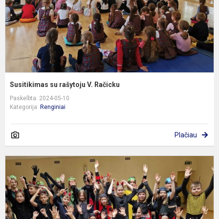
Susitikimas su rašytoju V. Račicku
Paskelbta: 2024-05-10
Kategorija:
Renginiai
Plačiau
M
t
f
„