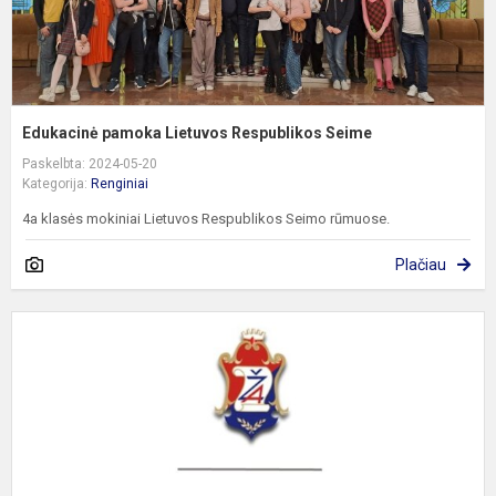
Edukacinė pamoka Lietuvos Respublikos Seime
Paskelbta: 2024-05-20
Kategorija:
Renginiai
4a klasės mokiniai Lietuvos Respublikos Seimo rūmuose.
Plačiau
K
k
m
k
š
p
p