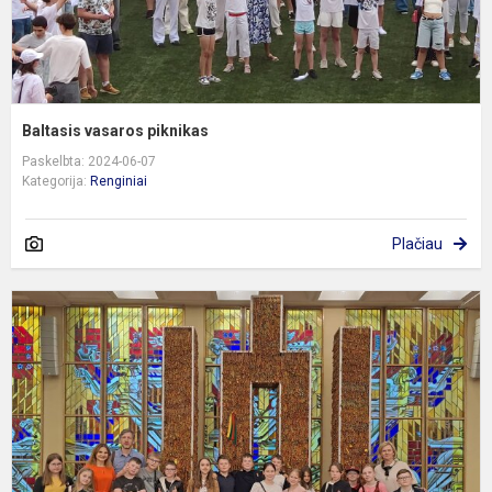
Baltasis vasaros piknikas
Paskelbta: 2024-06-07
Kategorija:
Renginiai
Plačiau
E
p
L
R
S