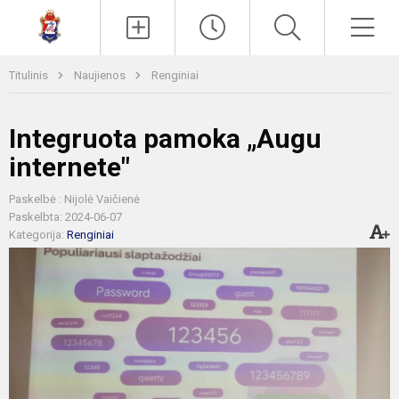
Paieška
Men
Titulinis
Naujienos
Renginiai
Integruota pamoka „Augu
internete"
Paskelbė : Nijolė Vaičienė
Paskelbta: 2024-06-07
Kategorija:
Renginiai