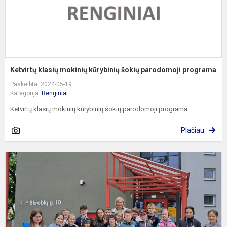
Ketvirtų klasių mokinių kūrybinių šokių parodomoji programa
Paskelbta: 2024-05-19
Kategorija:
Renginiai
Ketvirtų klasių mokinių kūrybinių šokių parodomoji programa
Plačiau
E
p
„
s