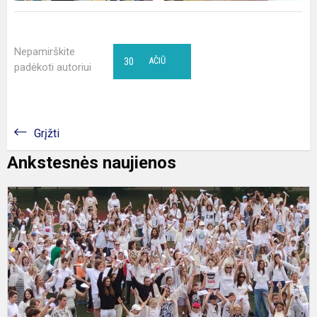
Nepamirškite
30
AČIŪ
padėkoti autoriui
Grįžti
Ankstesnės naujienos
B
v
p