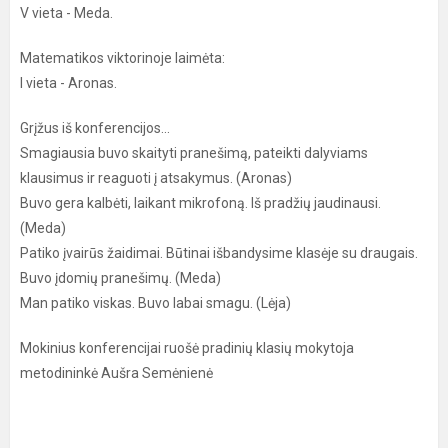
V vieta - Meda.
Matematikos viktorinoje laimėta:
I vieta - Aronas.
Grįžus iš konferencijos...
Smagiausia buvo skaityti pranešimą, pateikti dalyviams
klausimus ir reaguoti į atsakymus. (Aronas)
Buvo gera kalbėti, laikant mikrofoną. Iš pradžių jaudinausi.
(Meda)
Patiko įvairūs žaidimai. Būtinai išbandysime klasėje su draugais.
Buvo įdomių pranešimų. (Meda)
Man patiko viskas. Buvo labai smagu. (Lėja)
Mokinius konferencijai ruošė pradinių klasių mokytoja
metodininkė Aušra Semėnienė