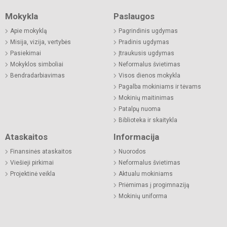
Mokykla
Paslaugos
Apie mokyklą
Pagrindinis ugdymas
Misija, vizija, vertybės
Pradinis ugdymas
Pasiekimai
Įtraukusis ugdymas
Mokyklos simboliai
Neformalus švietimas
Bendradarbiavimas
Visos dienos mokykla
Pagalba mokiniams ir tėvams
Mokinių maitinimas
Patalpų nuoma
Biblioteka ir skaitykla
Ataskaitos
Informacija
Finansinės ataskaitos
Nuorodos
Viešieji pirkimai
Neformalus švietimas
Projektinė veikla
Aktualu mokiniams
Priėmimas į progimnaziją
Mokinių uniforma