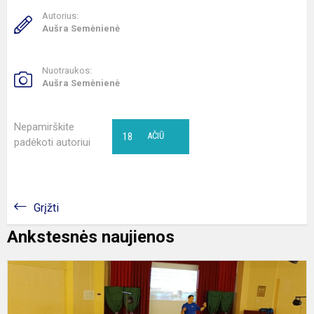
Autorius:
Aušra Semėnienė
Nuotraukos:
Aušra Semėnienė
Nepamirškite
18
AČIŪ
padėkoti autoriui
Grįžti
Ankstesnės naujienos
I
e
p