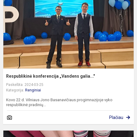
„
ga
Respublikinė konferencija „Vandens galia..."
Paskelbta: 2024-03-25
Kategorija:
Renginiai
Kovo 22 d. Vilniaus Jono Basanavičiaus progimnazijoje vyko
respublikinė pradinių...
Plačiau
P