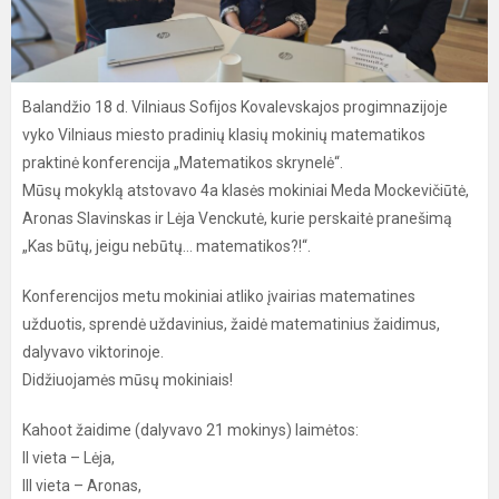
Balandžio 18 d. Vilniaus Sofijos Kovalevskajos progimnazijoje
vyko Vilniaus miesto pradinių klasių mokinių matematikos
praktinė konferencija „Matematikos skrynelė“.
Mūsų mokyklą atstovavo 4a klasės mokiniai Meda Mockevičiūtė,
Aronas Slavinskas ir Lėja Venckutė, kurie perskaitė pranešimą
„Kas būtų, jeigu nebūtų... matematikos?!“.
Konferencijos metu mokiniai atliko įvairias matematines
užduotis, sprendė uždavinius, žaidė matematinius žaidimus,
dalyvavo viktorinoje.
Didžiuojamės mūsų mokiniais!
Kahoot žaidime (dalyvavo 21 mokinys) laimėtos:
II vieta – Lėja,
III vieta – Aronas,