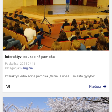
Interaktyvi edukacinė pamoka
Paskelbta: 2024-04-16
Kategorija:
Renginiai
Interaktyvi edukacinė pamoka „Vilniaus upės – miesto gyvybė“
Plačiau
P
s
s