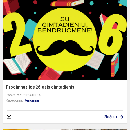
P
2
a
g
Progimnazijos 26-asis gimtadienis
Paskelbta: 2024-03-15
Kategorija:
Renginiai
Plačiau