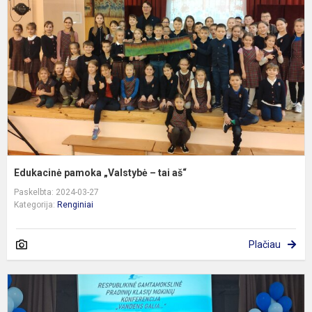
„
–
t
a
Edukacinė pamoka „Valstybė – tai aš“
Paskelbta: 2024-03-27
Kategorija:
Renginiai
Plačiau
R
k