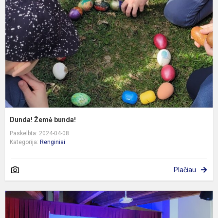
Dunda! Žemė bunda!
Paskelbta: 2024-04-08
Kategorija:
Renginiai
Plačiau
P
m