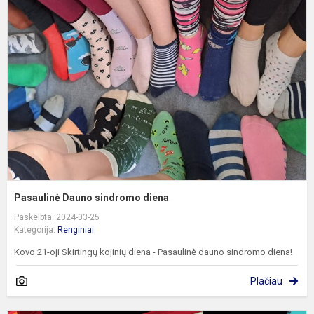
D
s
d
Pasaulinė Dauno sindromo diena
Paskelbta: 2024-03-25
Kategorija:
Renginiai
Kovo 21-oji Skirtingų kojinių diena - Pasaulinė dauno sindromo diena!
Plačiau