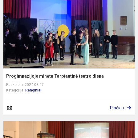
T
t
d
Progimnazijoje minėta Tarptautinė teatro diena
Paskelbta: 2024-03-27
Kategorija:
Renginiai
Plačiau
E
p