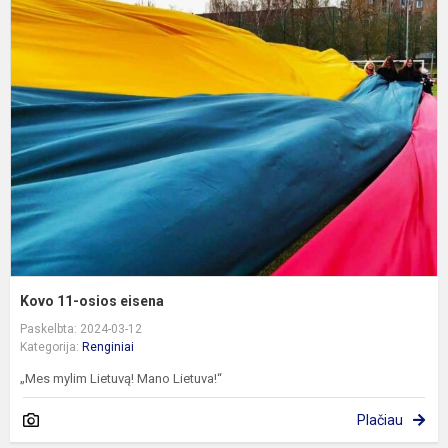
K
1
o
e
Kovo 11-osios eisena
Paskelbta: 2024-03-12
Kategorija:
Renginiai
„Mes mylim Lietuvą! Mano Lietuva!“
Plačiau