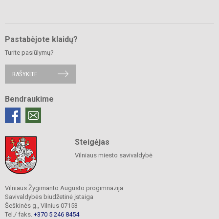
Pastabėjote klaidų?
Turite pasiūlymų?
RAŠYKITE
Bendraukime
Steigėjas
Vilniaus miesto savivaldybė
Vilniaus Žygimanto Augusto progimnazija
Savivaldybės biudžetinė įstaiga
Šeškinės g., Vilnius 07153
Tel./ faks.
+370 5 246 8454