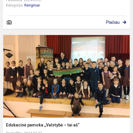
Kategorija:
Renginiai
Plačiau
E
p
„
–
t
a
Edukacinė pamoka „Valstybė – tai aš“