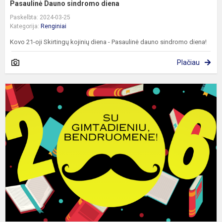
Pasaulinė Dauno sindromo diena
Paskelbta: 2024-03-25
Kategorija:
Renginiai
Kovo 21-oji Skirtingų kojinių diena - Pasaulinė dauno sindromo diena!
Plačiau
P
2
a
g