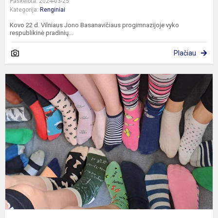
Paskelbta: 2024-03-25
Kategorija:
Renginiai
Kovo 22 d. Vilniaus Jono Basanavičiaus progimnazijoje vyko
respublikinė pradinių...
Plačiau
P
D
s
d