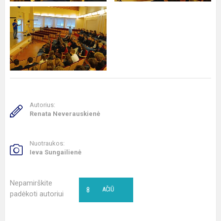
Autorius:
Renata Neverauskienė
Nuotraukos:
Ieva Sungailienė
Nepamirškite
8
AČIŪ
padėkoti autoriui