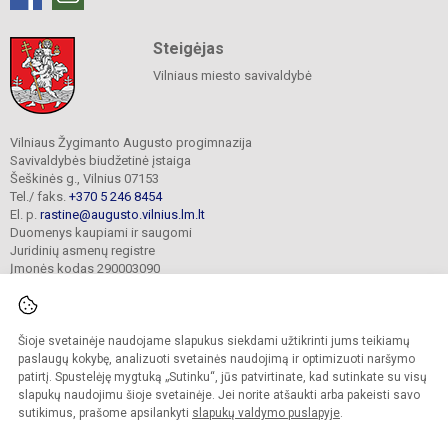
Steigėjas
Vilniaus miesto savivaldybė
Vilniaus Žygimanto Augusto progimnazija
Savivaldybės biudžetinė įstaiga
Šeškinės g., Vilnius 07153
Tel./ faks.
+370 5 246 8454
El. p.
rastine@augusto.vilnius.lm.lt
Duomenys kaupiami ir saugomi
Juridinių asmenų registre
Įmonės kodas 290003090
Šioje svetainėje naudojame slapukus siekdami užtikrinti jums teikiamų
© 2021. Vilniaus Žygimanto Augusto progimnazija. Visos teisės saugomos.
paslaugų kokybę, analizuoti svetainės naudojimą ir optimizuoti naršymo
Kopijuoti turinį be raštiško mokyklos sutikimo griežtai draudžiama.
patirtį. Spustelėję mygtuką „Sutinku“, jūs patvirtinate, kad sutinkate su visų
slapukų naudojimu šioje svetainėje. Jei norite atšaukti arba pakeisti savo
Versija neįgaliesiems
Slapukų valdymas
sutikimus, prašome apsilankyti
slapukų valdymo puslapyje
.
Mes kuriame mokykloms