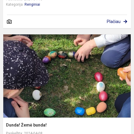
Kategorija:
Renginiai
Plačiau
D
Ž
b
Dunda! Žemė bunda!
Paskelbta: 2024-04-08