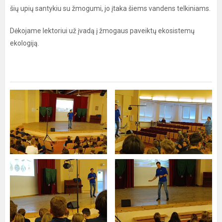
šių upių santykiu su žmogumi, jo įtaka šiems vandens telkiniams.
Dėkojame lektoriui už įvadą į žmogaus paveiktų ekosistemų
ekologiją.