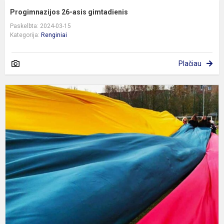
Progimnazijos 26-asis gimtadienis
Paskelbta: 2024-03-15
Kategorija:
Renginiai
Plačiau
K
1
o
e