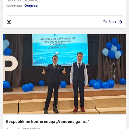
Paskelbta: 2024-03-27
Kategorija:
Renginiai
Plačiau
R
k
„
ga
Respublikinė konferencija „Vandens galia..."