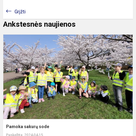
Grįžti
Ankstesnės naujienos
P
s
s
Pamoka sakurų sode
Paskelbta: 2024-04-15