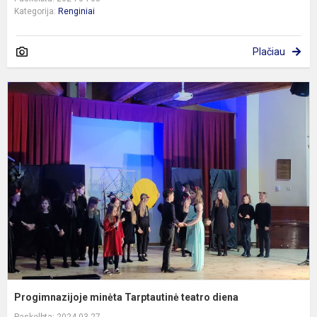
Kategorija:
Renginiai
Plačiau
P
m
T
t
d
Progimnazijoje minėta Tarptautinė teatro diena
Paskelbta: 2024-03-27