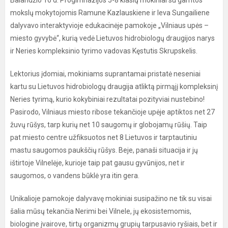
Balandžio 16 d. Progimnazijos 5-8 klasių mokiniai su gamtos
mokslų mokytojomis Ramune Kazlauskiene ir Ieva Sungailiene
dalyvavo interaktyvioje edukacinėje pamokoje „Vilniaus upės –
miesto gyvybė“, kurią vedė Lietuvos hidrobiologų draugijos narys
ir Neries kompleksinio tyrimo vadovas Kęstutis Skrupskelis.
Lektorius įdomiai, mokiniams suprantamai pristatė neseniai
kartu su Lietuvos hidrobiologų draugija atliktą pirmąjį kompleksinį
Neries tyrimą, kurio kokybiniai rezultatai pozityviai nustebino!
Pasirodo, Vilniaus miesto ribose tekančioje upėje aptiktos net 27
žuvų rūšys, tarp kurių net 10 saugomų ir globojamų rūšių. Taip
pat miesto centre užfiksuotos net 8 Lietuvos ir tarptautiniu
mastu saugomos paukščių rūšys. Beje, panaši situacija ir jų
ištirtoje Vilnelėje, kurioje taip pat gausu gyvūnijos, net ir
saugomos, o vandens būklė yra itin gera.
Unikalioje pamokoje dalyvavę mokiniai susipažino ne tik su visai
šalia mūsų tekančia Nerimi bei Vilnele, jų ekosistemomis,
biologine įvairove, tirtų organizmų grupių tarpusavio ryšiais, bet ir