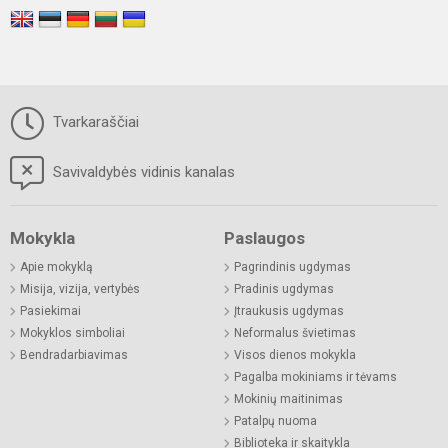
Tvarkaraščiai
Savivaldybės vidinis kanalas
Mokykla
Paslaugos
Apie mokyklą
Pagrindinis ugdymas
Misija, vizija, vertybės
Pradinis ugdymas
Pasiekimai
Įtraukusis ugdymas
Mokyklos simboliai
Neformalus švietimas
Bendradarbiavimas
Visos dienos mokykla
Pagalba mokiniams ir tėvams
Mokinių maitinimas
Patalpų nuoma
Biblioteka ir skaitykla