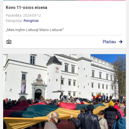
Kovo 11-osios eisena
Paskelbta: 2024-03-12
Kategorija:
Renginiai
„Mes mylim Lietuvą! Mano Lietuva!“
Plačiau
K
1
oj
k