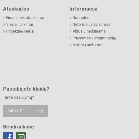
Ataskaitos
Informacija
Finansinės ataskaitos
Nuorodos
Viešieji pirkimai
Neformalus švietimas
Projektinė veikla
Aktualu mokiniams
Priėmimas į progimnaziją
Mokinių uniforma
Pastabėjote klaidų?
Turite pasiūlymų?
RAŠYKITE
Bendraukime