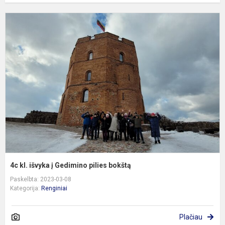
4
kl
i
į
G
p
b
4c kl. išvyka į Gedimino pilies bokštą
Paskelbta: 2023-03-08
Kategorija:
Renginiai
Plačiau