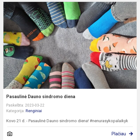
P
D
s
d
Pasaulinė Dauno sindromo diena
Paskelbta: 2023-03-22
Kategorija:
Renginiai
Kovo 21 d. - Pasaulinė Dauno sindromo diena! #nenurasykopalaikyk
Plačiau