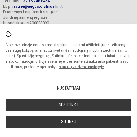
Tel./ faks.
+370 5 246 8454
El. p.
rastine@augusto.vilnius.lm.lt
Duomenys kaupiami ir saugomi
Juridinių asmenų registre
Įmonės kodas 290003090
Šioje svetainėje naudojame slapukus siekdami užtikrinti jums teikiamų
© 2021. Vilniaus Žygimanto Augusto progimnazija. Visos teisės saugomos.
paslaugų kokybę, analizuoti svetainės naudojimą ir optimizuoti naršymo
Kopijuoti turinį be raštiško mokyklos sutikimo griežtai draudžiama.
patirtį. Spustelėję mygtuką „Sutinku“, jūs patvirtinate, kad sutinkate su visų
slapukų naudojimu šioje svetainėje. Jei norite atšaukti arba pakeisti savo
Versija neįgaliesiems
Slapukų valdymas
sutikimus, prašome apsilankyti
slapukų valdymo puslapyje
.
Mes kuriame mokykloms
SVETAINESMOKYKLOMS.LT
NUSTATYMAI
NESUTINKU
SUTINKU