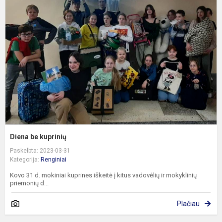
b
k
Diena be kuprinių
Paskelbta: 2023-03-31
Kategorija:
Renginiai
Kovo 31 d. mokiniai kuprines iškeitė į kitus vadovėlių ir mokyklinių
priemonių d...
Plačiau