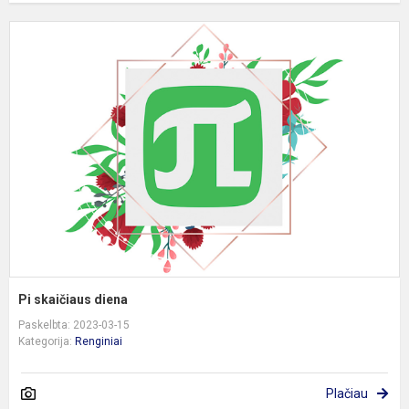
P
s
d
Pi skaičiaus diena
Paskelbta: 2023-03-15
Kategorija:
Renginiai
Plačiau