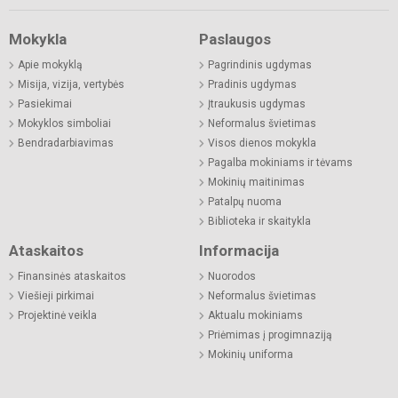
Mokykla
Paslaugos
Apie mokyklą
Pagrindinis ugdymas
Misija, vizija, vertybės
Pradinis ugdymas
Pasiekimai
Įtraukusis ugdymas
Mokyklos simboliai
Neformalus švietimas
Bendradarbiavimas
Visos dienos mokykla
Pagalba mokiniams ir tėvams
Mokinių maitinimas
Patalpų nuoma
Biblioteka ir skaitykla
Ataskaitos
Informacija
Finansinės ataskaitos
Nuorodos
Viešieji pirkimai
Neformalus švietimas
Projektinė veikla
Aktualu mokiniams
Priėmimas į progimnaziją
Mokinių uniforma