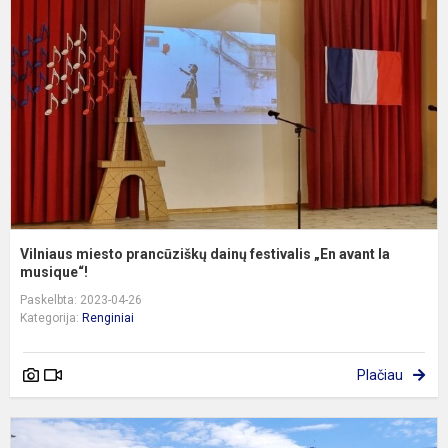
p
d
f
„
a
l
m.
Vilniaus miesto prancūziškų dainų festivalis „En avant la
musique“!
Paskelbta: 2023-04-26
Kategorija:
Renginiai
Plačiau
I