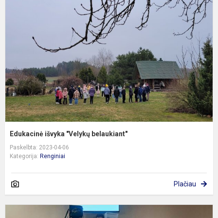
i
"
b
Edukacinė išvyka "Velykų belaukiant"
Paskelbta: 2023-04-06
Kategorija:
Renginiai
Plačiau
D