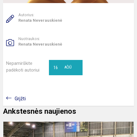
Autorius:
Renata Neverauskienė
Nuotraukos:
Renata Neverauskienė
Nepamirškite
16
AČIŪ
padėkoti autoriui
Grįžti
Ankstesnės naujienos
D
F