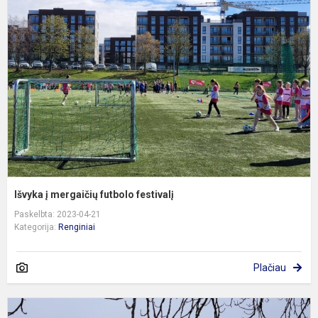
į
m
f
f
Išvyka į mergaičių futbolo festivalį
Paskelbta: 2023-04-21
Kategorija:
Renginiai
Plačiau
E