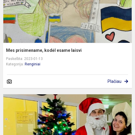
Mes prisimename, kodėl esame laisvi
Paskelbta: 2023-01-13
Kategorija:
Renginiai
Plačiau
K
s
a