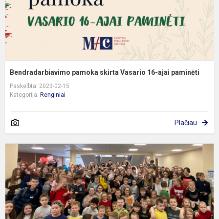
Bendradarbiavimo pamoka skirta Vasario 16-ajai paminėti
Paskelbta: 2023-02-15
Kategorija:
Renginiai
Plačiau
Š
V
d