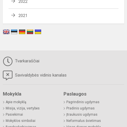
2022
2021
Tvarkaraščiai
Savivaldybės vidinis kanalas
Mokykla
Paslaugos
Apie mokyklą
Pagrindinis ugdymas
Misija, vizija, vertybės
Pradinis ugdymas
Pasiekimai
Įtraukusis ugdymas
Mokyklos simboliai
Neformalus švietimas
Bendradarbiavimas
Visos dienos mokykla