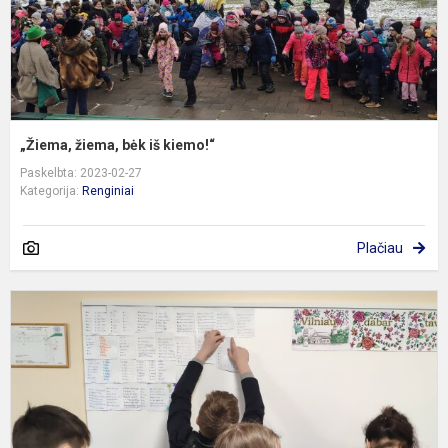
„Žiema, žiema, bėk iš kiemo!“
Paskelbta: 2023-02-27
Kategorija:
Renginiai
Plačiau
7
a
V