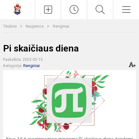
Paieška
Men
Titulinis
Naujienos
Renginiai
Pi skaičiaus diena
Paskelbta: 2023-03-15
Kategorija:
Renginiai