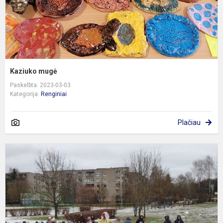
Kaziuko mugė
Paskelbta: 2023-03-03
Kategorija:
Renginiai
Plačiau
„
ž
b
i
k