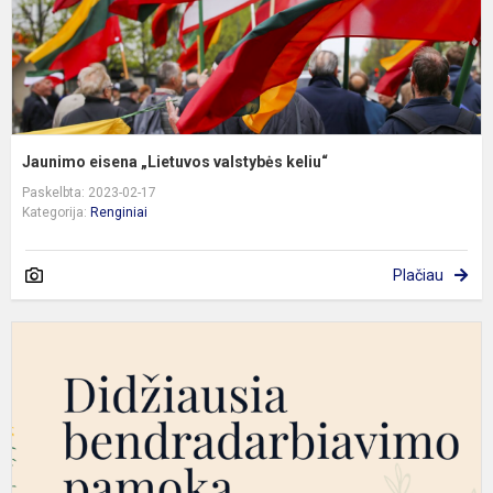
Jaunimo eisena „Lietuvos valstybės keliu“
Paskelbta: 2023-02-17
Kategorija:
Renginiai
Plačiau
B
p
s
V
1
a
p