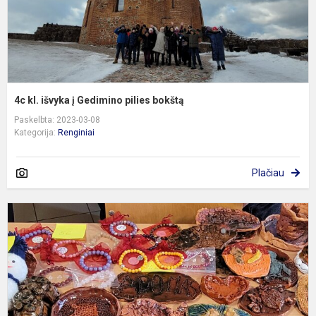
4c kl. išvyka į Gedimino pilies bokštą
Paskelbta: 2023-03-08
Kategorija:
Renginiai
Plačiau
K
m