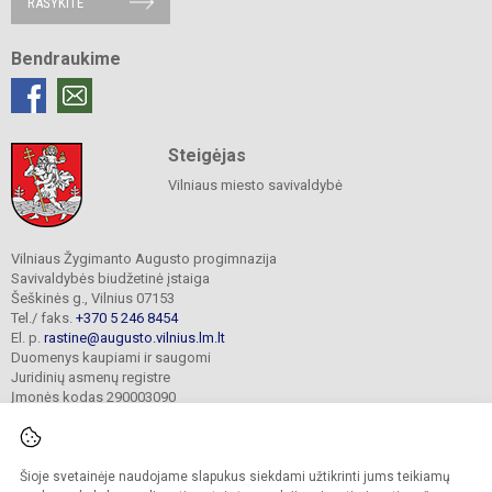
RAŠYKITE
Bendraukime
Steigėjas
Vilniaus miesto savivaldybė
Vilniaus Žygimanto Augusto progimnazija
Savivaldybės biudžetinė įstaiga
Šeškinės g., Vilnius 07153
Tel./ faks.
+370 5 246 8454
El. p.
rastine@augusto.vilnius.lm.lt
Duomenys kaupiami ir saugomi
Juridinių asmenų registre
Įmonės kodas 290003090
Šioje svetainėje naudojame slapukus siekdami užtikrinti jums teikiamų