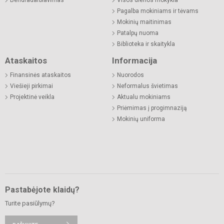
Pagalba mokiniams ir tėvams
Mokinių maitinimas
Patalpų nuoma
Biblioteka ir skaitykla
Ataskaitos
Informacija
Finansinės ataskaitos
Nuorodos
Viešieji pirkimai
Neformalus švietimas
Projektinė veikla
Aktualu mokiniams
Priėmimas į progimnaziją
Mokinių uniforma
Pastabėjote klaidų?
Turite pasiūlymų?