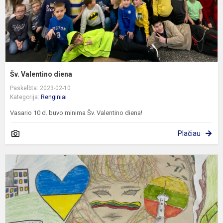
Šv. Valentino diena
Paskelbta: 2023-02-10
Kategorija:
Renginiai
Vasario 10 d. buvo minima Šv. Valentino diena!
Plačiau
M
p
k
e
l