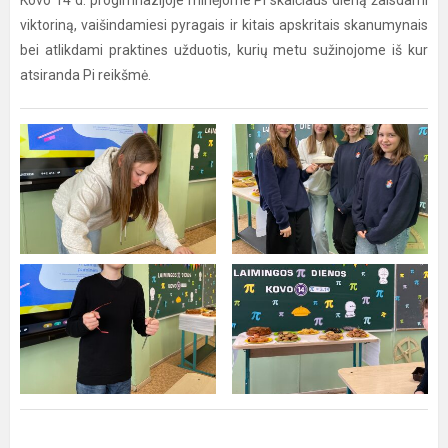
Kovo 14 d. progimnazijoje minėjome Pi skaičiaus dieną žaisdami
viktoriną, vaišindamiesi pyragais ir kitais apskritais skanumynais
bei atlikdami praktines užduotis, kurių metu sužinojome iš kur
atsiranda Pi reikšmė.