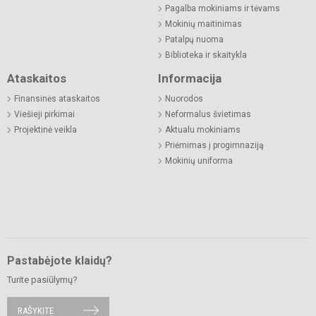
Pagalba mokiniams ir tėvams
Mokinių maitinimas
Patalpų nuoma
Biblioteka ir skaitykla
Ataskaitos
Informacija
Finansinės ataskaitos
Nuorodos
Viešieji pirkimai
Neformalus švietimas
Projektinė veikla
Aktualu mokiniams
Priėmimas į progimnaziją
Mokinių uniforma
Pastabėjote klaidų?
Turite pasiūlymų?
RAŠYKITE