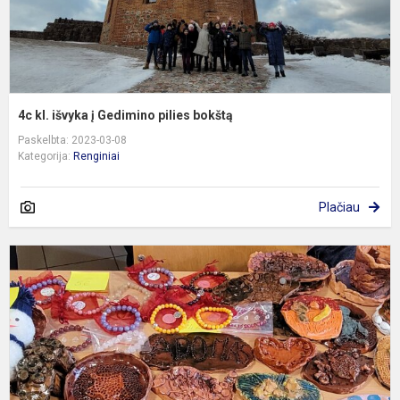
4c kl. išvyka į Gedimino pilies bokštą
Paskelbta: 2023-03-08
Kategorija:
Renginiai
Plačiau
K
m