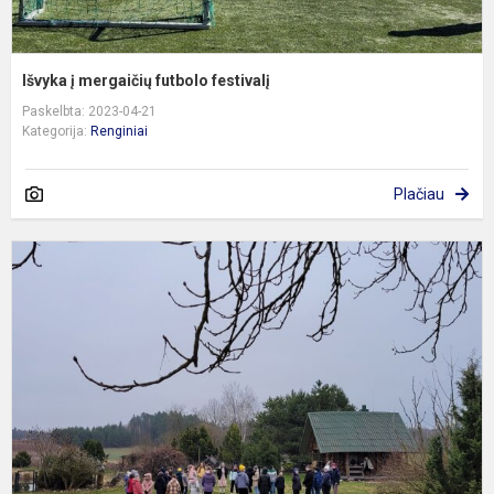
Išvyka į mergaičių futbolo festivalį
Paskelbta: 2023-04-21
Kategorija:
Renginiai
Plačiau
E
i
"
b