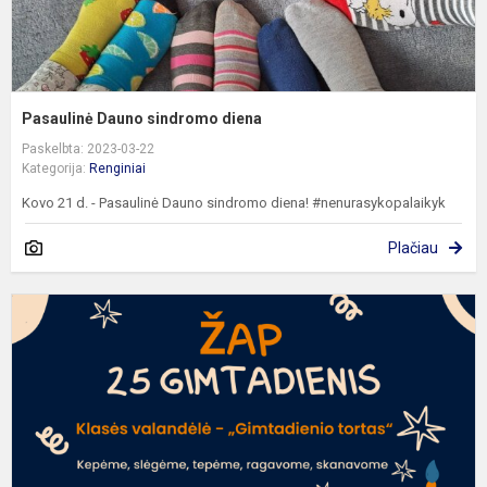
Pasaulinė Dauno sindromo diena
Paskelbta: 2023-03-22
Kategorija:
Renginiai
Kovo 21 d. - Pasaulinė Dauno sindromo diena! #nenurasykopalaikyk
Plačiau
Ž
2