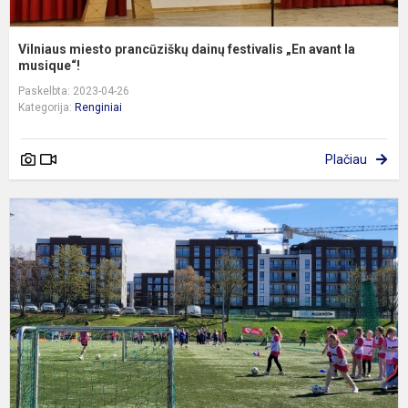
Vilniaus miesto prancūziškų dainų festivalis „En avant la
musique“!
Paskelbta: 2023-04-26
Kategorija:
Renginiai
Plačiau
I
į
m
f
f