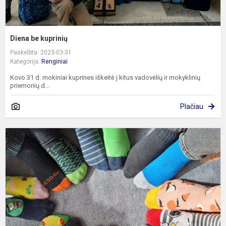
Diena be kuprinių
Paskelbta: 2023-03-31
Kategorija:
Renginiai
Kovo 31 d. mokiniai kuprines iškeitė į kitus vadovėlių ir mokyklinių
priemonių d...
Plačiau
P
D
s
d