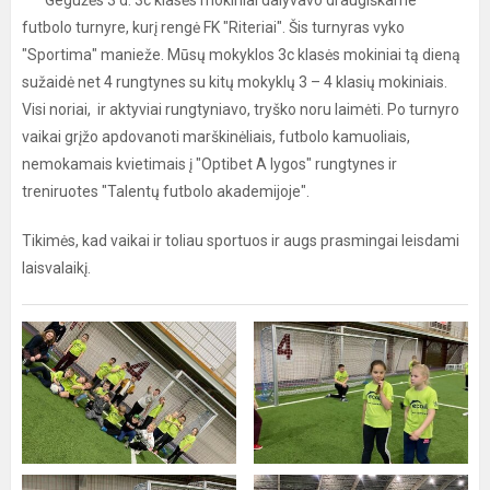
Gegužės 3 d. 3c klasės mokiniai dalyvavo draugiškame
futbolo turnyre, kurį rengė FK "Riteriai". Šis turnyras vyko
"Sportima" manieže. Mūsų mokyklos 3c klasės mokiniai tą dieną
sužaidė net 4 rungtynes su kitų mokyklų 3 – 4 klasių mokiniais.
Visi noriai, ir aktyviai rungtyniavo, tryško noru laimėti. Po turnyro
vaikai grįžo apdovanoti marškinėliais, futbolo kamuoliais,
nemokamais kvietimais į "Optibet A lygos" rungtynes ir
treniruotes "Talentų futbolo akademijoje".
Tikimės, kad vaikai ir toliau sportuos ir augs prasmingai leisdami
laisvalaikį.