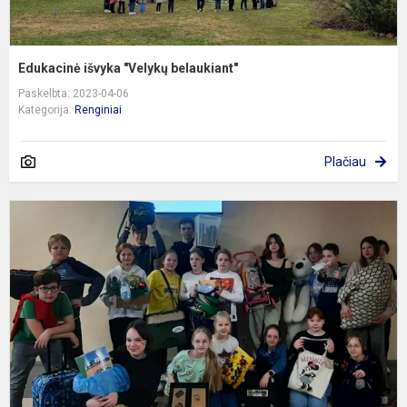
Edukacinė išvyka "Velykų belaukiant"
Paskelbta: 2023-04-06
Kategorija:
Renginiai
Plačiau
D
b
k