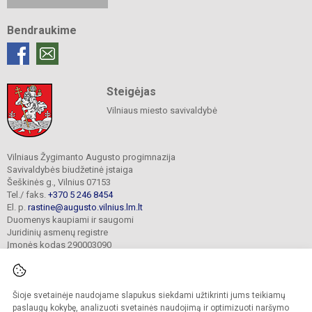
Bendraukime
Steigėjas
Vilniaus miesto savivaldybė
Vilniaus Žygimanto Augusto progimnazija
Savivaldybės biudžetinė įstaiga
Šeškinės g., Vilnius 07153
Tel./ faks.
+370 5 246 8454
El. p.
rastine@augusto.vilnius.lm.lt
Duomenys kaupiami ir saugomi
Juridinių asmenų registre
Įmonės kodas 290003090
Šioje svetainėje naudojame slapukus siekdami užtikrinti jums teikiamų
© 2021. Vilniaus Žygimanto Augusto progimnazija. Visos teisės saugomos.
paslaugų kokybę, analizuoti svetainės naudojimą ir optimizuoti naršymo