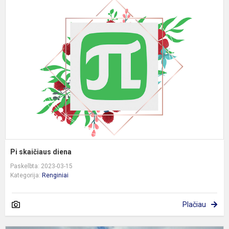
P
s
d
Pi skaičiaus diena
Paskelbta: 2023-03-15
Kategorija:
Renginiai
Plačiau