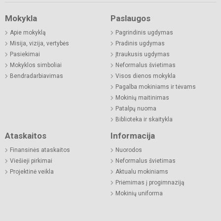
Mokykla
Paslaugos
Apie mokyklą
Pagrindinis ugdymas
Misija, vizija, vertybės
Pradinis ugdymas
Pasiekimai
Įtraukusis ugdymas
Mokyklos simboliai
Neformalus švietimas
Bendradarbiavimas
Visos dienos mokykla
Pagalba mokiniams ir tėvams
Mokinių maitinimas
Patalpų nuoma
Biblioteka ir skaitykla
Ataskaitos
Informacija
Finansinės ataskaitos
Nuorodos
Viešieji pirkimai
Neformalus švietimas
Projektinė veikla
Aktualu mokiniams
Priėmimas į progimnaziją
Mokinių uniforma