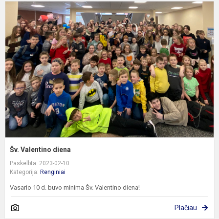
Š
V
d
Šv. Valentino diena
Paskelbta: 2023-02-10
Kategorija:
Renginiai
Vasario 10 d. buvo minima Šv. Valentino diena!
Plačiau