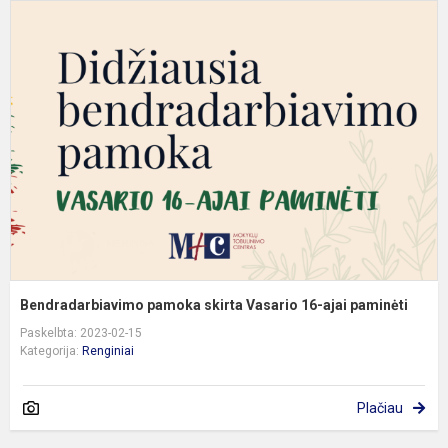
B
p
s
V
1
a
p
Bendradarbiavimo pamoka skirta Vasario 16-ajai paminėti
Paskelbta: 2023-02-15
Kategorija:
Renginiai
Plačiau