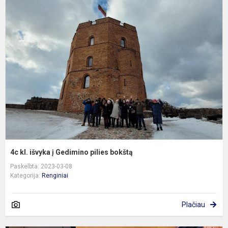
4
kl
i
į
G
p
b
4c kl. išvyka į Gedimino pilies bokštą
Paskelbta: 2023-03-08
Kategorija:
Renginiai
Plačiau