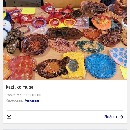
K
m
Kaziuko mugė
Paskelbta: 2023-03-03
Kategorija:
Renginiai
Plačiau