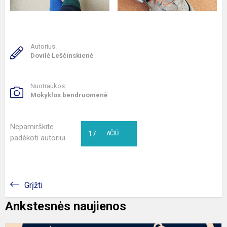
Autorius:
Dovilė Leščinskienė
Nuotraukos:
Mokyklos bendruomenė
Nepamirškite
17
AČIŪ
padėkoti autoriui
Grįžti
Ankstesnės naujienos