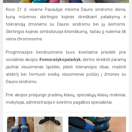
Kovo 21 d. visame Pasaulyje minima
Dauno sindromo diena,
kurią mūvimos skirtingos kojinės išreiškiant palaikymą ir
toleranciją žmonėms su Dauno sindromu bei jų šeimoms.
Skirtingos kojinės simbolizuoja kitoniškumą, tačiau jį nulemia tik
viena chromosoma.
Progimnazijos bendruomenė buvo kviečiama prisidėti prie
socialinės akcijos
#nenurašykopalaikyk
, skirtos išreikšti paramą
jautriai visuomenės ląstelei, plėsti tolerancijos ribas, mažinti
atskirtį bei formuoti sveiką visuomenės požiūrį į žmones su
Dauno sindromu.
Prie akcijos prisijungė pradinių klasių, specialiųjų klasių mokiniai,
mokytojai, administracija ir švietimo pagalbos specialistai.