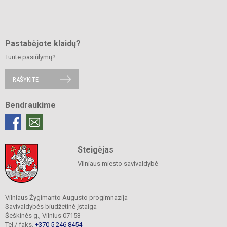
Pastabėjote klaidų?
Turite pasiūlymų?
RAŠYKITE
Bendraukime
Steigėjas
Vilniaus miesto savivaldybė
Vilniaus Žygimanto Augusto progimnazija
Savivaldybės biudžetinė įstaiga
Šeškinės g., Vilnius 07153
Tel./ faks.
+370 5 246 8454