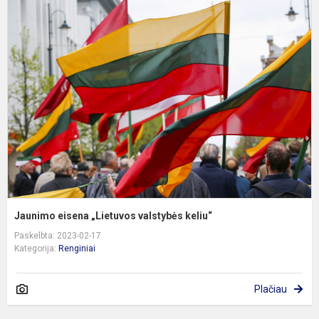
J
e
„
v
k
Jaunimo eisena „Lietuvos valstybės keliu“
Paskelbta: 2023-02-17
Kategorija:
Renginiai
Plačiau