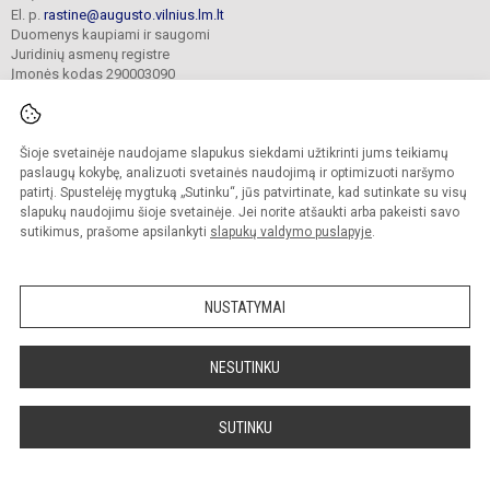
El. p.
rastine@augusto.vilnius.lm.lt
Duomenys kaupiami ir saugomi
Juridinių asmenų registre
Įmonės kodas 290003090
Šioje svetainėje naudojame slapukus siekdami užtikrinti jums teikiamų
© 2021. Vilniaus Žygimanto Augusto progimnazija. Visos teisės saugomos.
paslaugų kokybę, analizuoti svetainės naudojimą ir optimizuoti naršymo
Kopijuoti turinį be raštiško mokyklos sutikimo griežtai draudžiama.
patirtį. Spustelėję mygtuką „Sutinku“, jūs patvirtinate, kad sutinkate su visų
slapukų naudojimu šioje svetainėje. Jei norite atšaukti arba pakeisti savo
Versija neįgaliesiems
Slapukų valdymas
sutikimus, prašome apsilankyti
slapukų valdymo puslapyje
.
Mes kuriame mokykloms
SVETAINESMOKYKLOMS.LT
NUSTATYMAI
NESUTINKU
SUTINKU