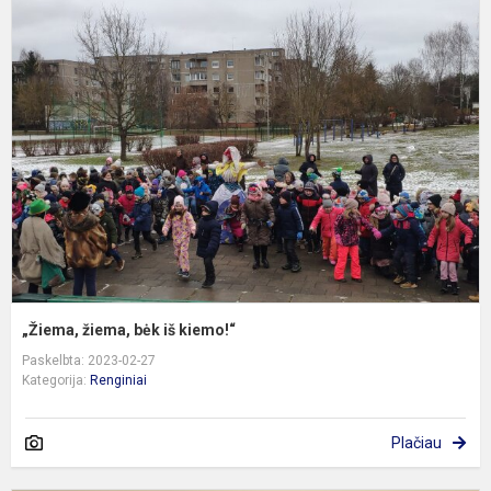
„
ž
b
i
k
„Žiema, žiema, bėk iš kiemo!“
Paskelbta: 2023-02-27
Kategorija:
Renginiai
Plačiau