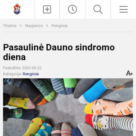
Paieška
Men
Titulinis
Naujienos
Renginiai
Pasaulinė Dauno sindromo
diena
Paskelbta: 2023-03-22
Kategorija:
Renginiai