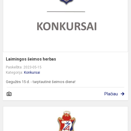
Laimingos šeimos herbas
Paskelbta: 2023-05-15
Kategorija:
Konkursai
Gegužės 15 d. - tarptautinė šeimos diena!
Plačiau
T
p
k
m