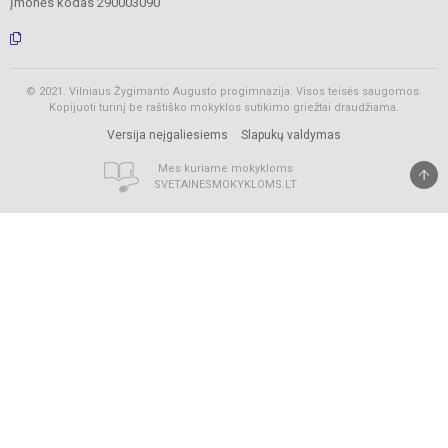
Įmonės kodas 290003090
© 2021. Vilniaus Žygimanto Augusto progimnazija. Visos teisės saugomos.
Kopijuoti turinį be raštiško mokyklos sutikimo griežtai draudžiama.
Versija neįgaliesiems
Slapukų valdymas
Mes kuriame mokykloms
SVETAINESMOKYKLOMS.LT