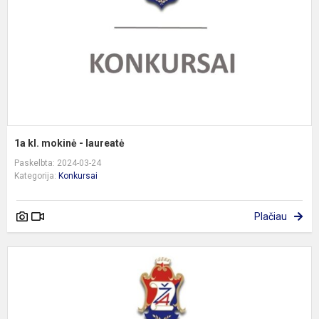
l
1a kl. mokinė - laureatė
Paskelbta: 2024-03-24
Kategorija:
Konkursai
Plačiau
L
š
h