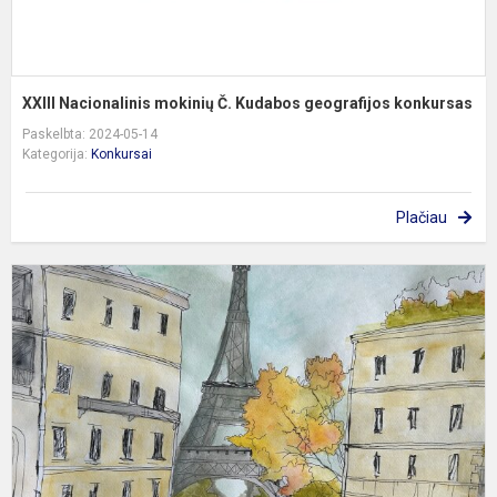
XXIII Nacionalinis mokinių Č. Kudabos geografijos konkursas
Paskelbta: 2024-05-14
Kategorija:
Konkursai
Plačiau
K
d
k
„
g
E
b