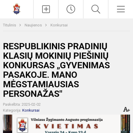
Paieška
Men
Titulinis
Naujienos
Konkursai
RESPUBLIKINIS PRADINIŲ
KLASIŲ MOKINIŲ PIEŠINIŲ
KONKURSAS „GYVENIMAS
PASAKOJE. MANO
MĖGSTAMIAUSIAS
PERSONAŽAS"
Paskelbta: 2025-02-02
Kategorija:
Konkursai