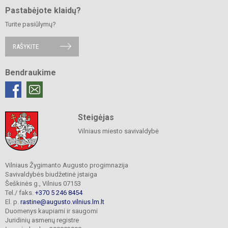
Pastabėjote klaidų?
Turite pasiūlymų?
RAŠYKITE
Bendraukime
Steigėjas
Vilniaus miesto savivaldybė
Vilniaus Žygimanto Augusto progimnazija
Savivaldybės biudžetinė įstaiga
Šeškinės g., Vilnius 07153
Tel./ faks.
+370 5 246 8454
El. p.
rastine@augusto.vilnius.lm.lt
Duomenys kaupiami ir saugomi
Juridinių asmenų registre