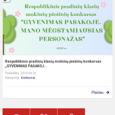
m
p
k
„G
Respublikinis pradinių klasių mokinių piešinių konkursas
„GYVENIMAS PASAKOJ...
Paskelbta: 2023-03-31
Kategorija:
Konkursai
Plačiau