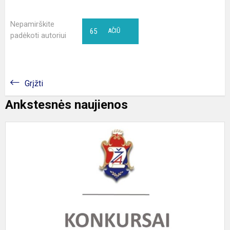
Nepamirškite
65
AČIŪ
padėkoti autoriui
Grįžti
Ankstesnės naujienos
X
N
m
Č
K
g
k