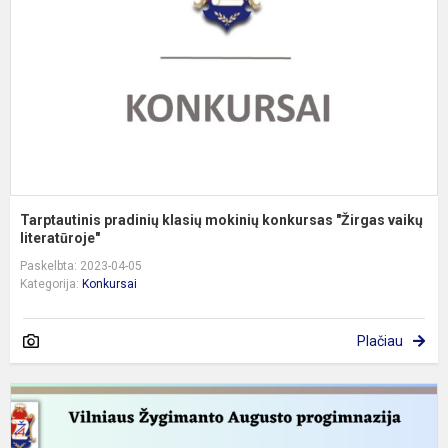
k
"
va
Tarptautinis pradinių klasių mokinių konkursas "Žirgas vaikų
literatūroje"
Paskelbta: 2023-04-05
Kategorija:
Konkursai
Plačiau
R
p
k