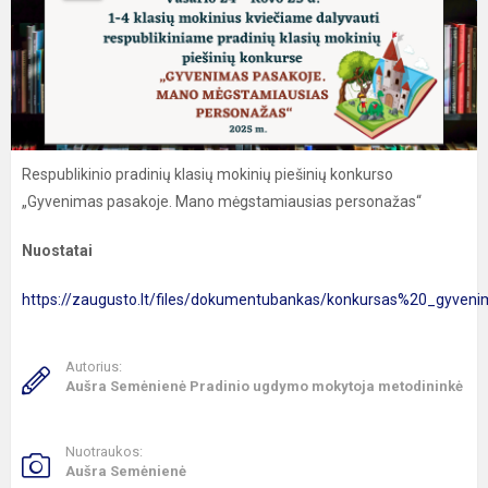
Respublikinio pradinių klasių mokinių piešinių konkurso
„Gyvenimas pasakoje. Mano mėgstamiausias personažas“
Nuostatai
https://zaugusto.lt/files/dokumentubankas/konkursas%20_gy
Autorius:
Aušra Semėnienė Pradinio ugdymo mokytoja metodininkė
Nuotraukos:
Aušra Semėnienė