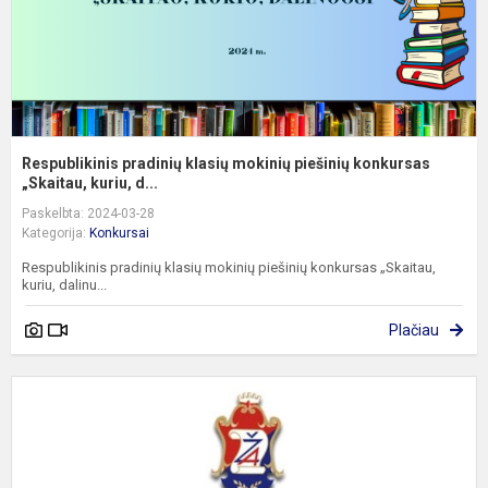
„S
Respublikinis pradinių klasių mokinių piešinių konkursas
„Skaitau, kuriu, d...
Paskelbta: 2024-03-28
Kategorija:
Konkursai
Respublikinis pradinių klasių mokinių piešinių konkursas „Skaitau,
kuriu, dalinu...
Plačiau
1
kl
m
-