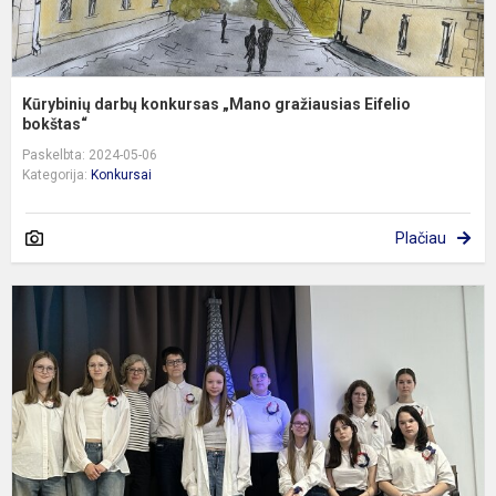
Kūrybinių darbų konkursas „Mano gražiausias Eifelio
bokštas“
Paskelbta: 2024-05-06
Kategorija:
Konkursai
Plačiau
P
d
f