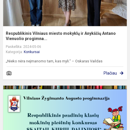
Respublikinis Vilniaus miesto mokyklų ir Anykščių Antano
Vienuolio progimna...
Paskelbta: 2024-05-06
Kategorija:
Konkursai
„Nieko nėra neįmanomo tam, kas myli.“ – Oskaras Vaildas
Plačiau
R
p
k
m
p
k