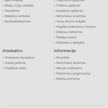
Apie mokyklą
Pagrindinis ugdymas
Misija, vizija, vertybės
Pradinis ugdymas
Pasiekimai
Įtraukusis ugdymas
Mokyklos simboliai
Neformalus švietimas
Bendradarbiavimas
Visos dienos mokykla
Pagalba mokiniams ir tėvams
Mokinių maitinimas
Patalpų nuoma
Biblioteka ir skaitykla
Ataskaitos
Informacija
Finansinės ataskaitos
Nuorodos
Viešieji pirkimai
Neformalus švietimas
Projektinė veikla
Aktualu mokiniams
Priėmimas į progimnaziją
Mokinių uniforma