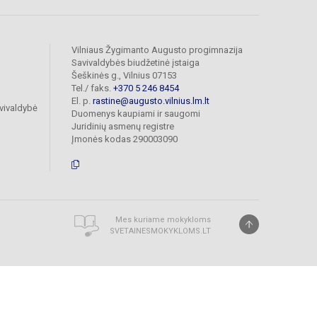
Vilniaus Žygimanto Augusto progimnazija
Savivaldybės biudžetinė įstaiga
Šeškinės g., Vilnius 07153
Tel./ faks.
+370 5 246 8454
El. p.
rastine@augusto.vilnius.lm.lt
vivaldybė
Duomenys kaupiami ir saugomi
Juridinių asmenų registre
Įmonės kodas 290003090
Mes kuriame mokykloms
SVETAINESMOKYKLOMS.LT