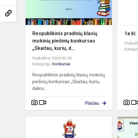
piešinių
konkursas
„S...
Respublikinis pradinių klasių
1a kl.
mokinių piešinių konkursas
Paskelb
„Skaitau, kuriu, d...
Kategor
Paskelbta: 2024-03-28
Kategorija:
Konkursai
Respublikinis pradinių klasių mokinių
piešinių konkursas „Skaitau, kuriu,
dalinu...
Plačiau
Tarptautinis
pradinių
klasių