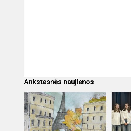
Ankstesnės naujienos
Kūrybinių
darbų
konkursas
„Mano
gražiausias
Eifelio