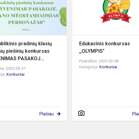
mokinių
piešinių
konkursas
„G...
likinis pradinių klasių
Edukacinis konkursas
ių piešinių konkursas
,,OLYMPIS"
ENIMAS PASAKOJ...
Paskelbta: 2023-02-08
Kategorija:
Konkursai
ta: 2023-03-31
ija:
Konkursai
Plačiau
Pla