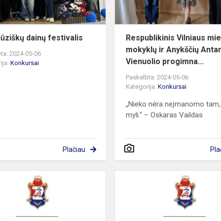
ūziškų dainų festivalis
Respublikinis Vilniaus mi
mokyklų ir Anykščių Anta
ta: 2024-05-06
Vienuolio progimna...
ija:
Konkursai
Paskelbta: 2024-05-06
Kategorija:
Konkursai
„Nieko nėra neįmanomo tam,
myli.“ – Oskaras Vaildas
Plačiau
Pla
is
1a
kl.
mokinė
-