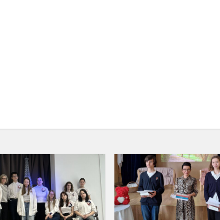
Prancūziškų
dainų
festivalis