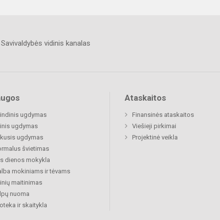
Savivaldybės vidinis kanalas
augos
Ataskaitos
indinis ugdymas
Finansinės ataskaitos
inis ugdymas
Viešieji pirkimai
ukusis ugdymas
Projektinė veikla
rmalus švietimas
s dienos mokykla
lba mokiniams ir tėvams
nių maitinimas
alpų nuoma
ioteka ir skaitykla