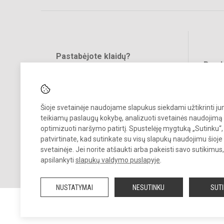
Pastabėjote klaidų?
Bend
Turite pasiūlymų?
RAŠYKITE
Šioje svetainėje naudojame slapukus siekdami užtikrinti j
teikiamų paslaugų kokybę, analizuoti svetainės naudojimą 
optimizuoti naršymo patirtį. Spustelėję mygtuką „Sutinku“,
patvirtinate, kad sutinkate su visų slapukų naudojimu šioje
svetainėje. Jei norite atšaukti arba pakeisti savo sutikimu
© 2021. Vilniaus Žygimanto Augusto progimnazija. Visos teisės
apsilankyti
slapukų valdymo puslapyje
.
saugomos.
Kopijuoti turinį be raštiško mokyklos sutikimo griežtai draudžiama.
NUSTATYMAI
NESUTINKU
SUT