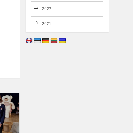
2022
2021
Respublikinis
Vilniaus
miesto
mokyklų
ir
Anykščių