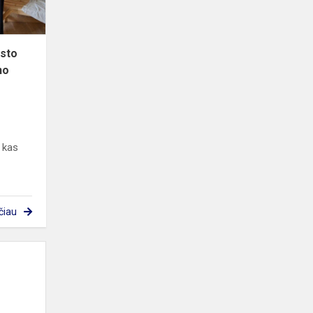
Antano
Vi...
esto
no
 kas
čiau
Laimingos
šeimos
herbas