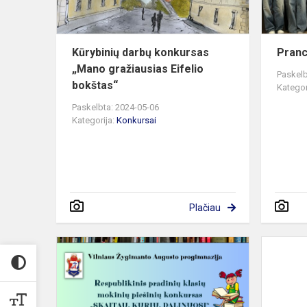
bokštas...
Kūrybinių darbų konkursas
Pranc
„Mano gražiausias Eifelio
Paskelb
bokštas“
Kategor
Paskelbta: 2024-05-06
Kategorija:
Konkursai
Plačiau
Respublikin
pradinių
klasių
mokinių