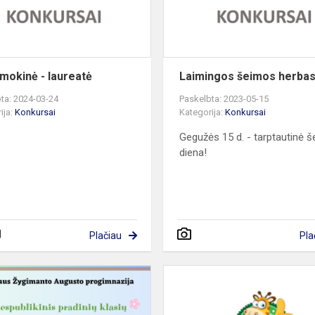
laureatė
 mokinė - laureatė
Laimingos šeimos herba
ta: 2024-03-24
Paskelbta: 2023-05-15
ija:
Konkursai
Kategorija:
Konkursai
Gegužės 15 d. - tarptautinė 
diena!
Plačiau
Pla
Respublikinis
pradinių
klasių