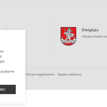
Steigėjas
raukime
Vilniaus miesto sa
ums
ir
 jūs
s, prašome
Versija neįgaliesiems
Slapukų valdymas
INKU