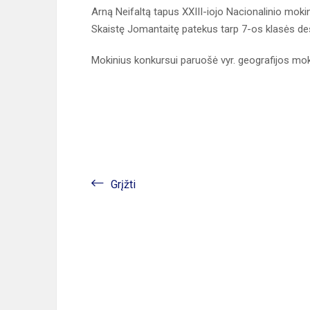
Arną Neifaltą tapus XXIII-iojo Nacionalinio mokin
Skaistę Jomantaitę patekus tarp 7-os klasės deši
Mokinius konkursui paruošė vyr. geografijos mo
Grįžti