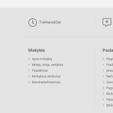
Tvarkaraščiai
Mokykla
Pasl
Apie mokyklą
Pagr
Misija, vizija, vertybės
Prad
Pasiekimai
Įtra
Mokyklos simboliai
Nefo
Bendradarbiavimas
Viso
Paga
Moki
Pat
Bibl