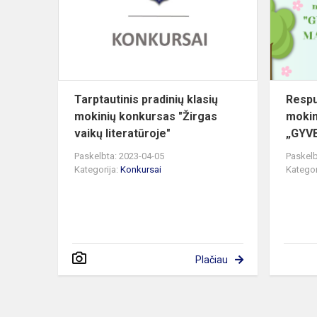
mokinių
konkursas
"Žirgas
vaik...
Tarptautinis pradinių klasių
Respub
mokinių konkursas "Žirgas
mokin
vaikų literatūroje"
„GYV
Paskelbta: 2023-04-05
Paskelb
Kategorija:
Konkursai
Kategor
Plačiau