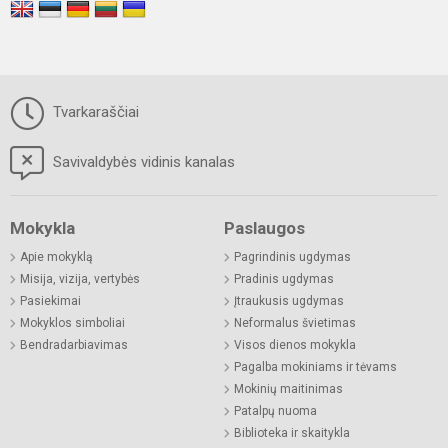
Tvarkaraščiai
Savivaldybės vidinis kanalas
Mokykla
Paslaugos
Apie mokyklą
Pagrindinis ugdymas
Misija, vizija, vertybės
Pradinis ugdymas
Pasiekimai
Įtraukusis ugdymas
Mokyklos simboliai
Neformalus švietimas
Bendradarbiavimas
Visos dienos mokykla
Pagalba mokiniams ir tėvams
Mokinių maitinimas
Patalpų nuoma
Biblioteka ir skaitykla