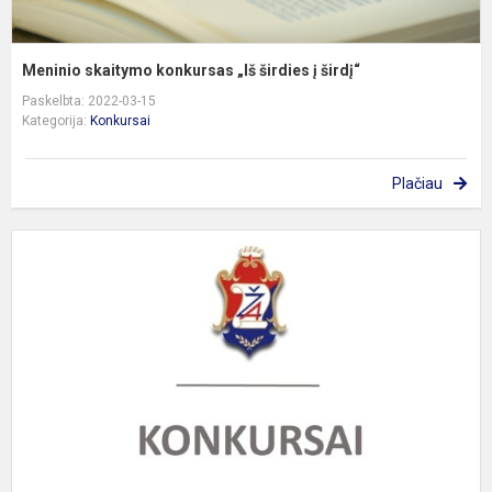
Meninio skaitymo konkursas „Iš širdies į širdį“
Paskelbta: 2022-03-15
Kategorija:
Konkursai
Plačiau
8
k
f
o
n