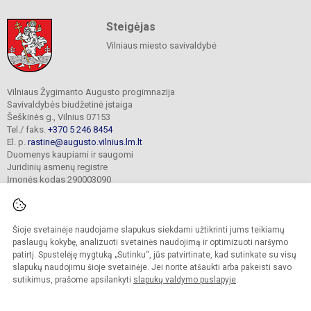
Steigėjas
Vilniaus miesto savivaldybė
Vilniaus Žygimanto Augusto progimnazija
Savivaldybės biudžetinė įstaiga
Šeškinės g., Vilnius 07153
Tel./ faks.
+370 5 246 8454
El. p.
rastine@augusto.vilnius.lm.lt
Duomenys kaupiami ir saugomi
Juridinių asmenų registre
Įmonės kodas 290003090
Šioje svetainėje naudojame slapukus siekdami užtikrinti jums teikiamų
© 2021. Vilniaus Žygimanto Augusto progimnazija. Visos teisės saugomos.
paslaugų kokybę, analizuoti svetainės naudojimą ir optimizuoti naršymo
Kopijuoti turinį be raštiško mokyklos sutikimo griežtai draudžiama.
patirtį. Spustelėję mygtuką „Sutinku“, jūs patvirtinate, kad sutinkate su visų
slapukų naudojimu šioje svetainėje. Jei norite atšaukti arba pakeisti savo
Versija neįgaliesiems
Slapukų valdymas
sutikimus, prašome apsilankyti
slapukų valdymo puslapyje
.
Mes kuriame mokykloms
SVETAINESMOKYKLOMS.LT