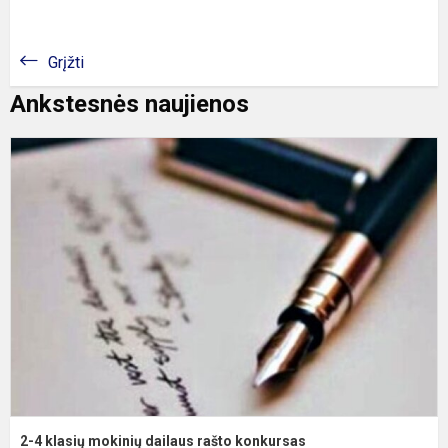
Grįžti
Ankstesnės naujienos
2
4
k
m
d
r
k
2-4 klasių mokinių dailaus rašto konkursas