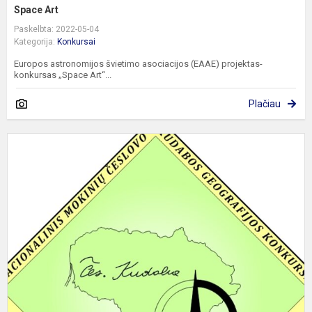
Space Art
Paskelbta: 2022-05-04
Kategorija:
Konkursai
Europos astronomijos švietimo asociacijos (EAAE) projektas-
konkursas „Space Art“...
Plačiau
S