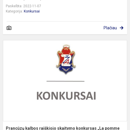
Paskelbta: 2022-11-07
Kategorija:
Konkursai
Plačiau
P
k
r
s
k
„
p
p
Prancūzų kalbos raiškiojo skaitymo konkursas „La pomme