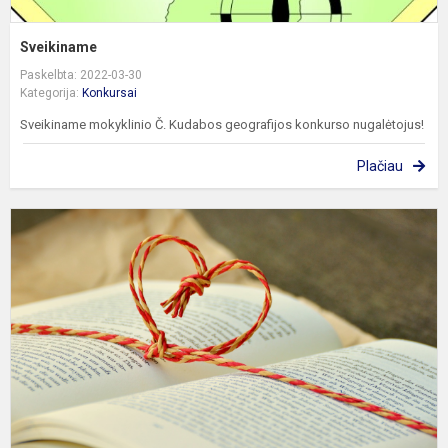
Sveikiname
Paskelbta: 2022-03-30
Kategorija:
Konkursai
Sveikiname mokyklinio Č. Kudabos geografijos konkurso nugalėtojus!
Plačiau
M
s
k
„
š
į
š