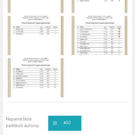
Nepamirškite
20
AČIŪ
padėkoti autoriui