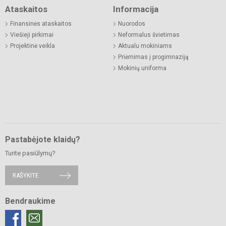
Ataskaitos
Informacija
Finansinės ataskaitos
Nuorodos
Viešieji pirkimai
Neformalus švietimas
Projektinė veikla
Aktualu mokiniams
Priėmimas į progimnaziją
Mokinių uniforma
Pastabėjote klaidų?
Turite pasiūlymų?
RAŠYKITE
Bendraukime