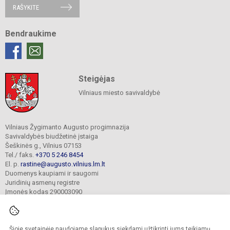
RAŠYKITE
Bendraukime
Steigėjas
Vilniaus miesto savivaldybė
Vilniaus Žygimanto Augusto progimnazija
Savivaldybės biudžetinė įstaiga
Šeškinės g., Vilnius 07153
Tel./ faks.
+370 5 246 8454
El. p.
rastine@augusto.vilnius.lm.lt
Duomenys kaupiami ir saugomi
Juridinių asmenų registre
Įmonės kodas 290003090
Šioje svetainėje naudojame slapukus siekdami užtikrinti jums teikiamų