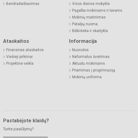
Bendradarbiavimas
Visos dienos mokykla
Pagalba mokiniams ir tėvams
Mokinių maitinimas
Patalpų nuoma
Biblioteka ir skaitykla
Ataskaitos
Informacija
Finansinės ataskaitos
Nuorodos
Viešieji pirkimai
Neformalus švietimas
Projektinė veikla
Aktualu mokiniams
Priėmimas į progimnaziją
Mokinių uniforma
Pastabėjote klaidų?
Turite pasiūlymų?