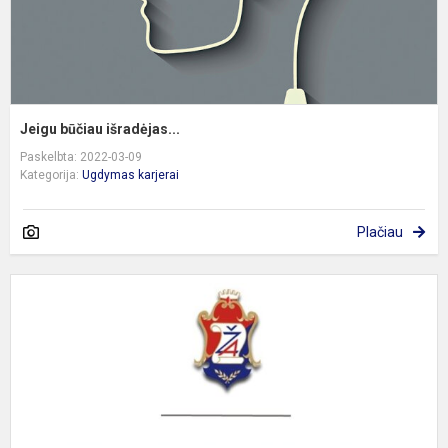
Jeigu būčiau išradėjas...
Paskelbta: 2022-03-09
Kategorija:
Ugdymas karjerai
Plačiau
S
s
A
V