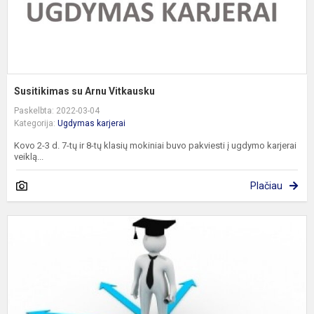
Susitikimas su Arnu Vitkausku
Paskelbta: 2022-03-04
Kategorija:
Ugdymas karjerai
Kovo 2-3 d. 7-tų ir 8-tų klasių mokiniai buvo pakviesti į ugdymo karjerai
veiklą...
Plačiau
P
c