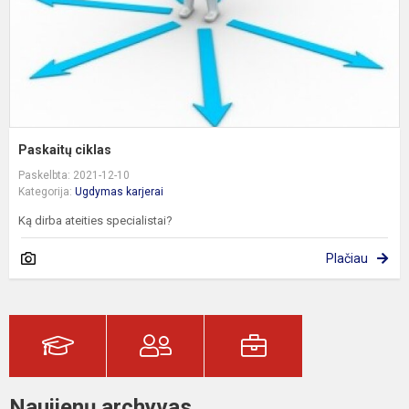
Paskaitų ciklas
Paskelbta: 2021-12-10
Kategorija:
Ugdymas karjerai
Ką dirba ateities specialistai?
Plačiau
Naujienų archyvas