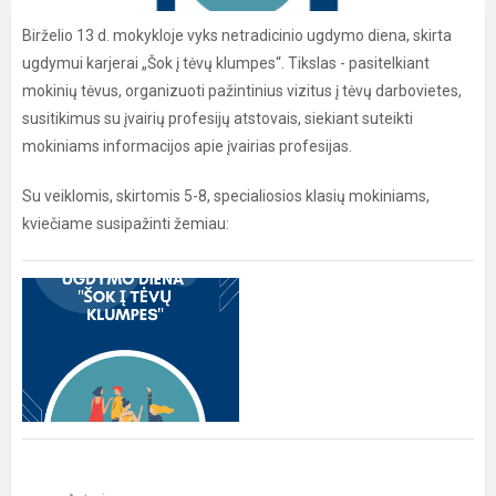
Birželio 13 d. mokykloje vyks netradicinio ugdymo diena, skirta
ugdymui karjerai „Šok į tėvų klumpes“. Tikslas - pasitelkiant
mokinių tėvus, organizuoti pažintinius vizitus į tėvų darbovietes,
susitikimus su įvairių profesijų atstovais, siekiant suteikti
mokiniams informacijos apie įvairias profesijas.
Su veiklomis, skirtomis 5-8, specialiosios klasių mokiniams,
kviečiame susipažinti žemiau: