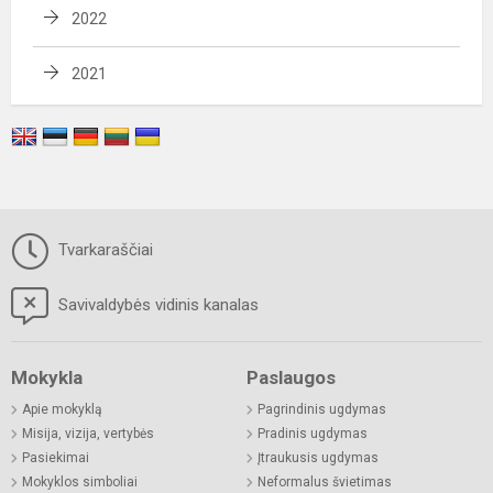
2022
2021
Tvarkaraščiai
Savivaldybės vidinis kanalas
Mokykla
Paslaugos
Apie mokyklą
Pagrindinis ugdymas
Misija, vizija, vertybės
Pradinis ugdymas
Pasiekimai
Įtraukusis ugdymas
Mokyklos simboliai
Neformalus švietimas