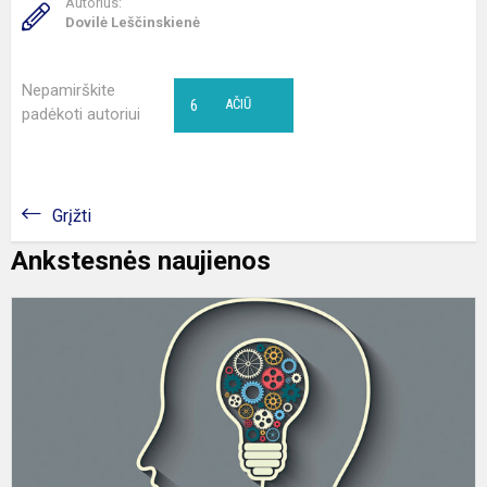
Autorius:
Dovilė Leščinskienė
Nepamirškite
6
AČIŪ
padėkoti autoriui
Grįžti
Ankstesnės naujienos
J
b
i