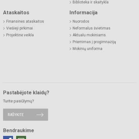
Biblioteka ir skaitykla
Ataskaitos
Informacija
Finansinės ataskaitos
Nuorodos
Viešieji pirkimai
Neformalus švietimas
Projektinė veikla
Aktualu mokiniams
Priėmimas į progimnaziją
Mokinių uniforma
Pastabėjote klaidų?
Turite pasiūlymų?
RAŠYKITE
Bendraukime