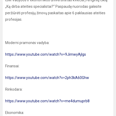
ISM Vadybos ir ekonomikos universitetas kviečia į renginių ciklą
„Ką dirba ateities specialistai?“ Paspaudę nuorodas galėsite
peržiūrėti profesijų žinovų paskaitas apie 6 paklausias ateities
profesijas.
Moderni pramonės vadyba:
https://www.youtube.com/watch?v=9JimwyAjlgs
Finansai:
https://www.youtube.com/watch?v=2ph3kA60Ghw
Rinkodara:
https://www.youtube.com/watch?v=me4dumuprb8
Ekonomika: