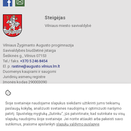
Steigėjas
Vilniaus miesto savivaldybė
Vilniaus Žygimanto Augusto progimnazija
Savivaldybės biudžetinė įstaiga
Šeškinės g., Vilnius 07153
Tel./ faks.
+370 5 246 8454
El. p.
rastine@augusto.vilnius.lm.lt
Duomenys kaupiami ir saugomi
Juridinių asmenų registre
Įmonės kodas 290003090
Šioje svetainėje naudojame slapukus siekdami užtikrinti jums teikiamų
© 2021. Vilniaus Žygimanto Augusto progimnazija. Visos teisės saugomos.
paslaugų kokybę, analizuoti svetainės naudojimą ir optimizuoti naršymo
Kopijuoti turinį be raštiško mokyklos sutikimo griežtai draudžiama.
patirtį. Spustelėję mygtuką „Sutinku“, jūs patvirtinate, kad sutinkate su visų
slapukų naudojimu šioje svetainėje. Jei norite atšaukti arba pakeisti savo
Versija neįgaliesiems
Slapukų valdymas
sutikimus, prašome apsilankyti
slapukų valdymo puslapyje
.
Mes kuriame mokykloms