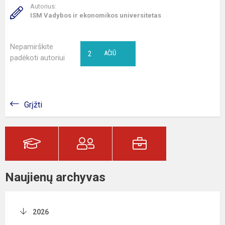
Autorius:
ISM Vadybos ir ekonomikos universitetas
Nepamirškite
2
AČIŪ
padėkoti autoriui
Grįžti
Naujienų archyvas
2026