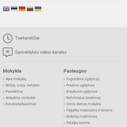
Tvarkaraščiai
Savivaldybės vidinis kanalas
Mokykla
Paslaugos
Apie mokyklą
Pagrindinis ugdymas
Misija, vizija, vertybės
Pradinis ugdymas
Pasiekimai
Įtraukusis ugdymas
Mokyklos simboliai
Neformalus švietimas
Bendradarbiavimas
Visos dienos mokykla
Pagalba mokiniams ir tėvams
Mokinių maitinimas
Patalpų nuoma