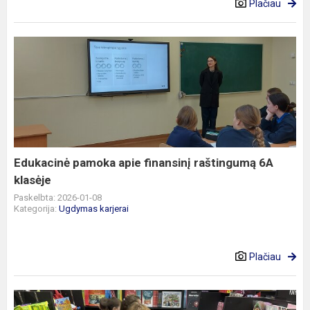
Plačiau
Edukacinė
pamoka
apie
finansinį
raštingumą
6A
klasėje
Edukacinė pamoka apie finansinį raštingumą 6A
klasėje
Paskelbta: 2026-01-08
Kategorija:
Ugdymas karjerai
Plačiau
2B