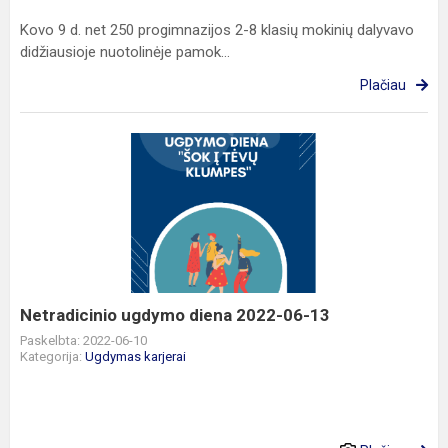
Kovo 9 d. net 250 progimnazijos 2-8 klasių mokinių dalyvavo
didžiausioje nuotolinėje pamok...
Plačiau
Netradicinio
ugdymo
diena
2022-
06-
13
Netradicinio ugdymo diena 2022-06-13
Paskelbta: 2022-06-10
Kategorija:
Ugdymas karjerai