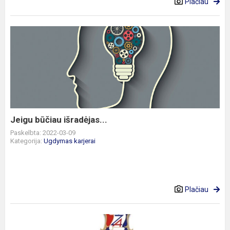
Plačiau
Jeigu
būčiau
išradėjas...
Jeigu būčiau išradėjas...
Paskelbta: 2022-03-09
Kategorija:
Ugdymas karjerai
Plačiau
Susitikimas