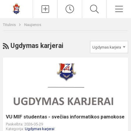
Paieška
Men
Titulinis
Naujienos
RSS
Ugdymas karjerai
VU
MIF
studentas
-
svečias
informatikos
pamokose
VU MIF studentas - svečias informatikos pamokose
Paskelbta: 2026-05-29
Kategorija:
Ugdymas karjerai