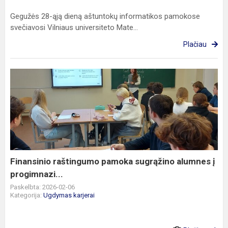
Gegužės 28-ąją dieną aštuntokų informatikos pamokose
svečiavosi Vilniaus universiteto Mate...
Plačiau
Finansinio
raštingumo
pamoka
sugrąžino
alumnes
į
progimnazi...
Finansinio raštingumo pamoka sugrąžino alumnes į
progimnazi...
Paskelbta: 2026-02-06
Kategorija:
Ugdymas karjerai