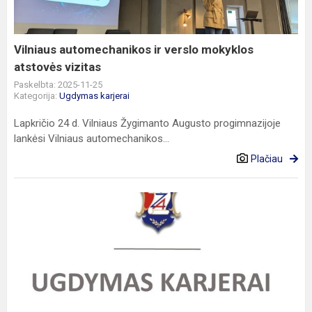
atstovės
vizitas
Vilniaus automechanikos ir verslo mokyklos
atstovės vizitas
Paskelbta: 2025-11-25
Kategorija:
Ugdymas karjerai
Lapkričio 24 d. Vilniaus Žygimanto Augusto progimnazijoje
lankėsi Vilniaus automechanikos...
Plačiau
Profesinio
orientavimo
paslaugų
teikimo
progimnazijoje
5-
8...