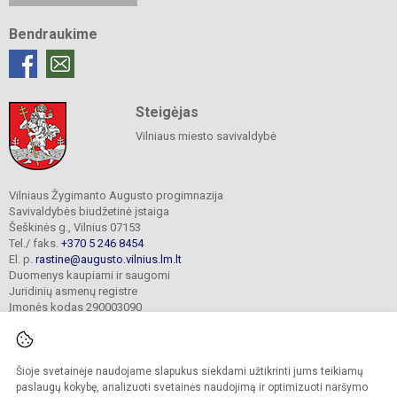
Bendraukime
Steigėjas
Vilniaus miesto savivaldybė
Vilniaus Žygimanto Augusto progimnazija
Savivaldybės biudžetinė įstaiga
Šeškinės g., Vilnius 07153
Tel./ faks.
+370 5 246 8454
El. p.
rastine@augusto.vilnius.lm.lt
Duomenys kaupiami ir saugomi
Juridinių asmenų registre
Įmonės kodas 290003090
Šioje svetainėje naudojame slapukus siekdami užtikrinti jums teikiamų
© 2021. Vilniaus Žygimanto Augusto progimnazija. Visos teisės saugomos.
paslaugų kokybę, analizuoti svetainės naudojimą ir optimizuoti naršymo