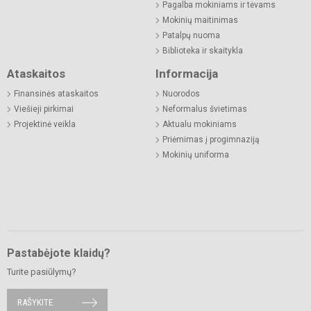
Pagalba mokiniams ir tėvams
Mokinių maitinimas
Patalpų nuoma
Biblioteka ir skaitykla
Ataskaitos
Informacija
Finansinės ataskaitos
Nuorodos
Viešieji pirkimai
Neformalus švietimas
Projektinė veikla
Aktualu mokiniams
Priėmimas į progimnaziją
Mokinių uniforma
Pastabėjote klaidų?
Turite pasiūlymų?
RAŠYKITE