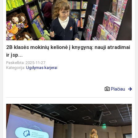
klasės
mokinių
kelionė
į
knygyną:
nauji
atradimai
2B klasės mokinių kelionė į knygyną: nauji atradimai
ir
ir įsp...
įsp...
Paskelbta: 2025-11-27
Kategorija:
Ugdymas karjerai
Plačiau
Vilniaus
automechanikos
ir
verslo
mokyklos