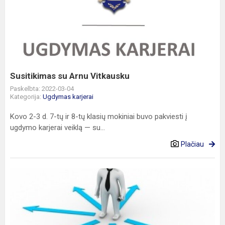
su
Arnu
Vitkausku
Susitikimas su Arnu Vitkausku
Paskelbta: 2022-03-04
Kategorija:
Ugdymas karjerai
Kovo 2-3 d. 7-tų ir 8-tų klasių mokiniai buvo pakviesti į
ugdymo karjerai veiklą — su...
Plačiau
Paskaitų
ciklas