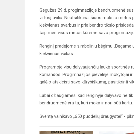
Gegužės 29 d. progimnazijoje bendruomenė susirink
virtusį aviliu. Neatsitiktinai šiuos mokslo metus p
kiekvienas svarbus ir prie bendro tikslo prisided
taip mes visus metus kūrėme savo progimnazijos
Renginį pradėjome simboliniu bėgimu „Bėgame u
kiekvienas vaikas.
Programoje visų dalyvaujančių laukė sportinės run
komandos. Progimnazijos pievelėje mokytojai ir 
galėjo atskleisti savo kūrybiškumą, pasitikrinti 
Labai džiaugiamės, kad renginyje dalyvavo ne tik mo
bendruomenė yra ta, kuri moka ir nori būti kartu.
Šventę vainikavo „650 puodelių draugystei“ - pikni