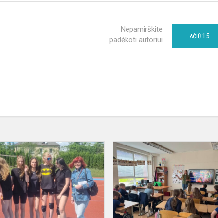
Nepamirškite
15
AČIŪ
padėkoti autoriui
Tinklinio
varžybos