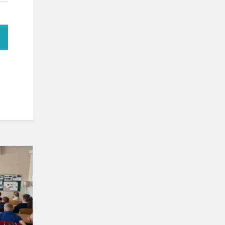
Valia,
tikslas
ir
pergalės:
antrokus
įkvėpė
paralimpietės