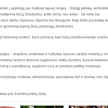
o į ypatingą, jau tradicija tapusį renginį – Baltąjį pikniką, simbolišk
radėjome bičių, bičiulystės, avilio tema, nes avilys - tai vieta, kur
a savo darbu, šypsena, rūpesčiu bei draugyste. Kaip bitės puoselėja avi
 gyvenimą kupiną žinių, pastangų, bendrystės.
ž kiekvieną mokinį“, kuris primena, kad mūsų bendruomenėje svarbu
gtys – krepšinis, kvadratas ir futbolas, kuriose varžėsi mokinių ir tė
mokinių tarybos atstovai organizavo veiklų stoteles, kuriose kiekvie
vikrumą ir pastabumą, sugalvoti norą ar parašyti padėką mokytojui.
kytojai, mokiniai, administracija, specialistai, bet ir tėveliai, nes stip
kas prie šventinių baltų stalų.