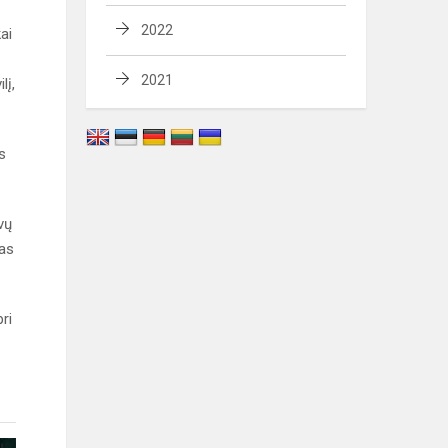
2022
ai
2021
lį,
s
vų
nas
ri