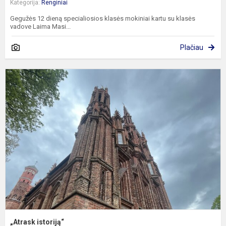
Kategorija:
Renginiai
Gegužės 12 dieną specialiosios klasės mokiniai kartu su klasės
vadove Laima Masi...
Plačiau
„
i
„Atrask istoriją“