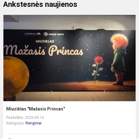
Ankstesnės naujienos
M
"
P
Miuziklas "Mažasis Princas"
Paskelbta: 2026-05-16
Kategorija:
Renginiai