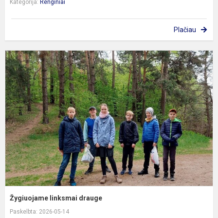
Kategorija:
Renginiai
Plačiau
Ž
l
d
Žygiuojame linksmai drauge
Paskelbta: 2026-05-14