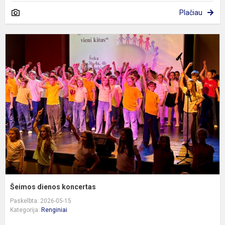
Plačiau
Š
d
k
Šeimos dienos koncertas
Paskelbta: 2026-05-15
Kategorija:
Renginiai