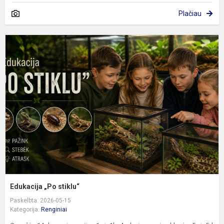
Plačiau
E
„
s
Edukacija „Po stiklu“
Paskelbta: 2026-05-15
Kategorija:
Renginiai