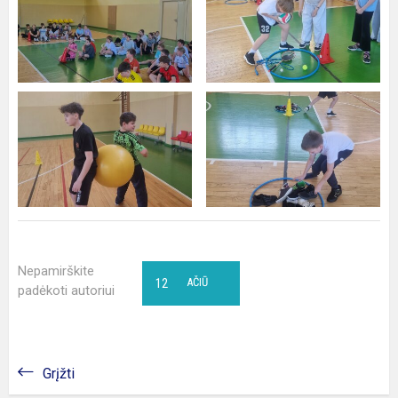
Nepamirškite
12
AČIŪ
padėkoti autoriui
Grįžti