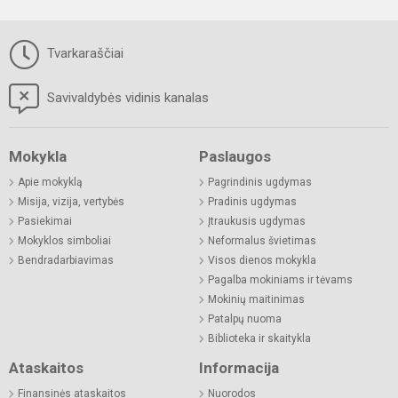
Tvarkaraščiai
Savivaldybės vidinis kanalas
Mokykla
Paslaugos
Apie mokyklą
Pagrindinis ugdymas
Misija, vizija, vertybės
Pradinis ugdymas
Pasiekimai
Įtraukusis ugdymas
Mokyklos simboliai
Neformalus švietimas
Bendradarbiavimas
Visos dienos mokykla
Pagalba mokiniams ir tėvams
Mokinių maitinimas
Patalpų nuoma
Biblioteka ir skaitykla
Ataskaitos
Informacija
Finansinės ataskaitos
Nuorodos