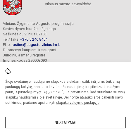
Vilniaus miesto savivaldybė
Vilniaus Žygimanto Augusto progimnazija
Savivaldybės biudžetinė įstaiga
Šeškinės g., Vilnius 07153
Tel./ faks.
+370 5 246 8454
El. p.
rastine@augusto.vilnius.lm.lt
Duomenys kaupiami ir saugomi
Juridinių asmenų registre
Įmonės kodas 290003090
Šioje svetainėje naudojame slapukus siekdami užtikrinti jums teikiamų
© 2021. Vilniaus Žygimanto Augusto progimnazija. Visos teisės saugomos.
paslaugų kokybę, analizuoti svetainės naudojimą ir optimizuoti naršymo
Kopijuoti turinį be raštiško mokyklos sutikimo griežtai draudžiama.
patirtį. Spustelėję mygtuką „Sutinku“, jūs patvirtinate, kad sutinkate su visų
slapukų naudojimu šioje svetainėje. Jei norite atšaukti arba pakeisti savo
Versija neįgaliesiems
Slapukų valdymas
sutikimus, prašome apsilankyti
slapukų valdymo puslapyje
.
Mes kuriame mokykloms
SVETAINESMOKYKLOMS.LT
NUSTATYMAI