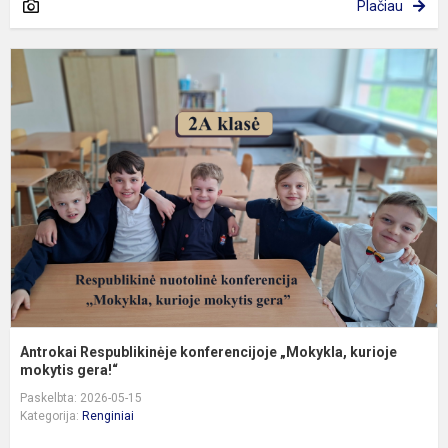
Plačiau
A
R
k
„
k
m
Antrokai Respublikinėje konferencijoje „Mokykla, kurioje
mokytis gera!“
Paskelbta: 2026-05-15
Kategorija:
Renginiai