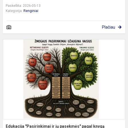
Paskelbta: 2026-05-13
Kategorija:
Renginiai
Plačiau
E
"
ir
j
p
p
k
"A
Edukacija "Pasirinkimai ir jų pasekmės" pagal knygą