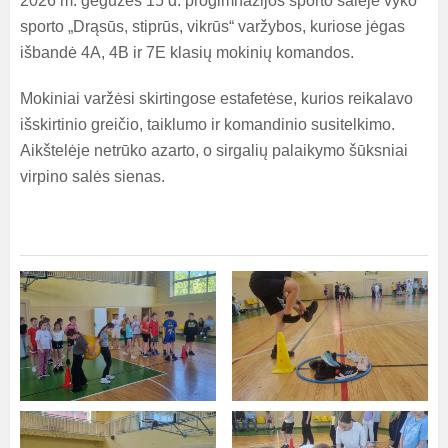
2026 m. gegužės 15 d. progimnazijos sporto salėje vyko
sporto „Drąsūs, stiprūs, vikrūs“ varžybos, kuriose jėgas
išbandė 4A, 4B ir 7E klasių mokinių komandos.
Mokiniai varžėsi skirtingose estafetėse, kurios reikalavo
išskirtinio greičio, taiklumo ir komandinio susitelkimo.
Aikštelėje netrūko azarto, o sirgalių palaikymo šūksniai
virpino salės sienas.